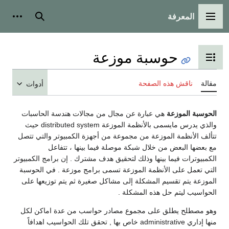
المعرفة
القائمة الرئيسية
بحث
أدوات
حوسبة موزعة
تبديل عرض جدول المحتويات
مقالة
ناقش هذه الصفحة
أدوات
الحوسبة الموزعة
هي عبارة عن مجال من مجالات هندسة الحاسبات
والذي يدرس مايسمى بالأنظمة الموزعة distributed system حيث
تتألف الأنظمة الموزعة من مجموعة من أجهزة الكمبيوتر والتي تتصل
مع بعضها البعض من خلال شبكة موصلة فيما بينها ، تتفاعل
الكمبيوترات فيما بينها وذلك لتحقيق هدف مشترك . إن برامج الكمبيوتر
التي تعمل على الأنظمة الموزعة تسمى برامج موزعة . في الحوسبة
الموزعة يتم تقسيم المشكلة إلى مشاكل صغيرة ثم يتم توزيعها على
الحواسيب ليتم حل هذه المشكلة .
وهو مصطلح يطلق على مجموع مصادر حواسب من عدة اماكن لكل
منها إداري administrative خاص بها , تحقق تلك الحواسيب اهدافاً