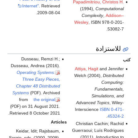
Papadimitriou, Christos H.
Internet"
. Retrieved
(1994),
Computational
.
2009-08-04
Complexity
,
Addison–
Wesley
, ISBN 978-0-201-
.
53082-7
للاستزادة
Dusseau, Remzi H.;
كتب
Dusseau, Andrea (2016).
Attiya, Hagit
and Jennifer
Operating Systems:
Welch (2004),
Distributed
Three Easy Pieces,
Computing:
Chapter 48 Distributed
Fundamentals,
Systems
. Archived
(PDF)
Simulations, and
from
the original
Advanced Topics
, Wiley-
on 31 August 2021
.
(PDF)
Interscience
ISBN
0-471-
.
Retrieved
8 October
2021
.
45324-2
Articles
Christian Cachin; Rachid
Guerraoui; Luís Rodrigues
Keidar, Idit; Rajsbaum,
(2011),
Introduction to
Sergio, eds. (2000–2009),