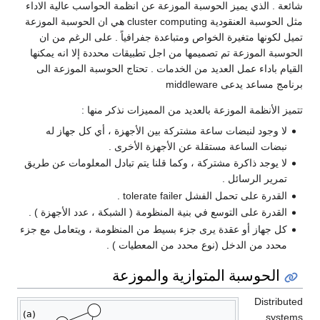
شائعة . الذي يميز الحوسبة الموزعة عن انظمة الحواسب عالية الاداء
مثل الحوسبة العنقودية cluster computing هي ان الحوسبة الموزعة
تميل لكونها متغيرة الخواص ومتباعدة جفرافياً . على الرغم من ان
الحوسبة الموزعة تم تصميمها من اجل تطبيقات محددة إلا انه يمكنها
القيام باداء عمل العديد من الخدمات . تحتاج الحوسبة الموزعة الى
برنامج مساعد يدعى middleware
تتميز الأنظمة الموزعة بالعديد من المميزات نذكر منها :
لا وجود لنبضات ساعة مشتركة بين الأجهزة ، أي كل جهاز له
نبضات الساعة مستقلة عن الأجهزة الأخرى .
لا يوجد ذاكرة مشتركة ، وكما قلنا يتم تبادل المعلومات عن طريق
تمرير الرسائل .
القدرة على تحمل الفشل tolerate failer .
القدرة على التوسع في بنية المنظومة ( الشبكة ، عدد الأجهزة ) .
كل جهاز أو عقدة يرى جزء بسيط من المنظومة ، ويتعامل مع جزء
محدد من الدخل (نوع محدد من المعطيات ) .
الحوسبة المتوازية والموزعة
Distributed
systems