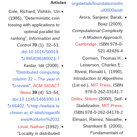
Articles
org/details/foundationsofm
.
ul0000andr
Cole, Richard; Vishkin, Uzi
Arora, Sanjeev; Barak,
(1986), "Deterministic coin
Boaz (2009),
tossing with applications to
Computational Complexity
optimal parallel list
– A Modern Approach
,
ranking",
Information and
Cambridge
, ISBN 978-0-
Control
70
(1): 32–53,
.
521-42426-4
doi
:
10.1016/S0019-
Cormen, Thomas H.;
.
9958(86)80023-7
Leiserson, Charles E.;
Keidar, Idit (2008),
Rivest, Ronald L. (1990),
"
Distributed computing
Introduction to Algorithms
column 32 – The year in
(1st ed.),
MIT Press
, ISBN
review
",
ACM SIGACT
.
978-0-262-03141-7
News
39
(4): 53–54,
Dolev, Shlomi
(2000),
Self-
doi
:
10.1145/1466390.14
Stabilization
,
MIT Press
,
66402
,
http://webee.te
.
ISBN 978-0-262-04178-2
chnion.ac.il/~idish/sigactN
Elmasri, Ramez; Navathe,
.
ews/#column%2032
Shamkant B. (2000),
Linial, Nathan
(1992),
Fundamentals of
"Locality in distributed