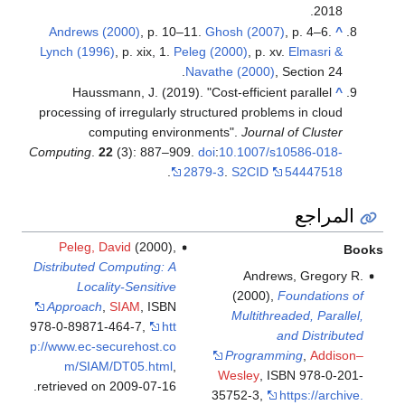
.
2018
Andrews (2000)
, p. 10–11.
Ghosh (2007)
, p. 4–6.
^
Lynch (1996)
, p. xix, 1.
Peleg (2000)
, p. xv.
Elmasri &
Navathe (2000)
, Section 24.
Haussmann, J. (2019). "Cost-efficient parallel
^
processing of irregularly structured problems in cloud
computing environments".
Journal of Cluster
Computing
.
22
(3): 887–909.
doi
:
10.1007/s10586-018-
.
2879-3
.
S2CID
54447518
المراجع
Peleg, David
(2000),
Books
Distributed Computing: A
Andrews, Gregory R.
Locality-Sensitive
(2000),
Foundations of
Approach
,
SIAM
, ISBN
Multithreaded, Parallel,
978-0-89871-464-7
,
htt
and Distributed
p://www.ec-securehost.co
Programming
,
Addison–
m/SIAM/DT05.html
,
Wesley
, ISBN 978-0-201-
.
retrieved on 2009-07-16
35752-3
,
https://archive.