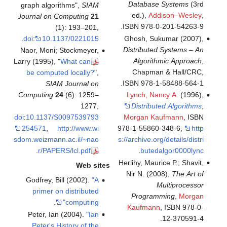
Database Systems
(3rd
graph algorithms",
SIAM
ed.),
Addison–Wesley
,
Journal on Computing
21
.
ISBN 978-0-201-54263-9
(1): 193–201,
Ghosh, Sukumar (2007),
.
doi
:
10.1137/0221015
Distributed Systems – An
Naor, Moni; Stockmeyer,
Algorithmic Approach
,
Larry (1995), "
What can
Chapman & Hall/CRC,
be computed locally?
",
.
ISBN 978-1-58488-564-1
SIAM Journal on
Lynch, Nancy A.
(1996),
Computing
24
(6): 1259–
Distributed Algorithms
,
1277,
Morgan Kaufmann
, ISBN
doi
:
10.1137/S0097539793
978-1-55860-348-6
,
http
254571
,
http://www.wi
s://archive.org/details/distri
sdom.weizmann.ac.il/~nao
.
butedalgor0000lync
.
r/PAPERS/lcl.pdf
Herlihy, Maurice P.; Shavit,
Web sites
Nir N. (2008),
The Art of
Godfrey, Bill (2002).
"A
Multiprocessor
primer on distributed
Programming
,
Morgan
.
computing"
Kaufmann
, ISBN 978-0-
Peter, Ian (2004).
"Ian
.
12-370591-4
Peter's History of the