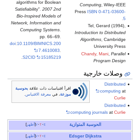
algorithms for Boolean
Computing
, Wiley-IEEE
Satisfiability".
2007 2nd
Press
ISBN
0-471-03600-
Bio-Inspired Models of
.
5
Network, Information and
Tel, Gerard (1994),
Computing Systems
.
Introduction to Distributed
pp. 66–69.
Algorithms
, Cambridge
doi
:
10.1109/BIMNICS.200
University Press
7.4610083
.
Chandy, Mani
,
Parallel
.
S2CID
15185219
Program Design
وصلات خارجية
Distributed
اقرأ اقتباسات ذات علاقة
بحوسبة
computing
at
موزعة
، في
معرفة الاقتباس
.
Curlie
Distributed
computing journals
at
Curlie
الحوسبة المتوازية
e
t
v
أظهر
Edsger Dijkstra
e
t
v
أظهر