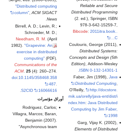
Reliable and Secure
"Distributed computing
Distributed Programming
column"
,
ACM SIGACT
(2. ed.), Springer, ISBN
.
News
978-3-642-15259-7,
Birrell, A. D.; Levin, R.;
Bibcode
:
2011itra.book..
Schroeder, M. D.;
...C
Needham, R. M.
(April
Coulouris, George (2011),
1982).
"Grapevine: An
Distributed Systems:
exercise in distributed
Concepts and Design (5th
computing"
.
(PDF)
Edition)
, Addison-Wesley
Communications of the
.
ISBN
0-132-14301-1
ACM
.
25
(4): 260–274.
Faber, Jim (1998),
Java
doi
:
10.1145/358468.358
Distributed Computing
,
487
.
O'Reilly
,
http://docstore.
.
S2CID
16066616
mik.ua/orelly/java-ent/dist/i
أوراق مؤتمرات
ndex.htm
:
Java Distributed
Rodriguez, Carlos;
Computing by Jim Faber,
Villagra, Marcos; Baran,
1998
Benjamin (2007).
Garg, Vijay K. (2002),
"Asynchronous team
Elements of Distributed