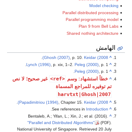
Model checking
Parallel distributed processing
Parallel programming model
Plan 9 from Bell Labs
Shared nothing architecture
الهامش
.
Ghosh (2007)
, p. 10.
Keidar (2008)
^
Lynch (1996)
, p. xix, 1–2.
Peleg (2000)
, p. 1.
^
Peleg (2000)
, p. 1.
^
<ref>
خطأ استشهاد: وسم
غير صحيح؛ لا نص
^
تم توفيره للمراجع المسماة
harvtxt|Ghosh|2007
.
Papadimitriou (1994)
, Chapter 15.
Keidar (2008)
^
.
See references in
Introduction
^
Bentaleb, A.; Yifan, L.; Xin, J.; et al. (2016).
^
"Parallel and Distributed Algorithms"
.
(PDF)
National University of Singapore
. Retrieved
20 July