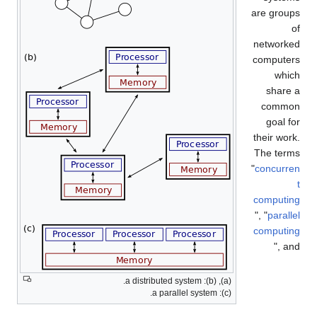
are groups
of
networked
computers
which
share a
common
goal for
their work.
The terms
"
concurren
t
computing
", "
parallel
computing
", and
(a), (b): a distributed system.
(c): a parallel system.