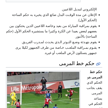
الإلكتروني لتبديل اللاعبين.
الإعلان عن مدة الوقـت البدل ضائع الذي يخبره به حكم الساحة
(الحكم الأول).
يقوم بمراقبة المباراة من بعيد وخاصة اللاعبين الذين يحتكون بين
بعضهم لبعض بعيدا عن الكرة وكثيرا ما يستشيره الحكم الأول (حكم
الساحة) بالأمور.
يقوم بتهـدئة وضـع التـوتر الـذي يحـدث لمـدرب الفريـق.
يقـوم بمـراقبة الملعـب خـاصة من طرف الجمهور لكيلا يرى
جمهور يتسللون لأرض الملعب أو غيره.
حكم خط المرمى
حكم خط
المرمى
هو
الحكم الذي
يقف بجانب
المرمى
يساعد
الحكم في