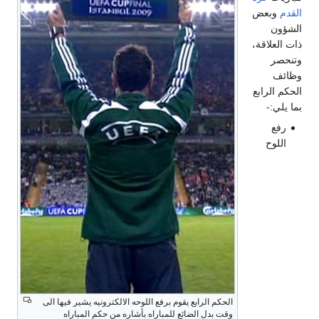
القدم
وبعض
الشؤون
ذات العلاقة،
وتنحصر
وظائف
الحكم الرابع
بما يلي:-
رفع
اللوح
الحكم الرابع يقوم برفع اللوحه الالكترونيه يشير فيها الى
وقت بدل الضائع للمباراه بأشاره من حكم المباراه