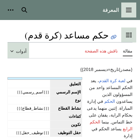
المعرفة
القائمة الرئيسية
بحث
أدوات
حكم مساعد (كرة قدم)
تبديل عرض جدول المحتويات
مقالة
ناقش هذه الصفحة
أدوات
{مصدر|تاريخ=ديسمبر 2018}}
في
لعبة كرة القدم
، يعد
التعليق
الحكم المساعد واحد من
الإسم الرسمي
{{{اسم_رسمي}}}
المسؤولون الذين
نوع
يساعدون
الحكم
في إدارة
نشاط القطاع
{{{نشاط_قطاع}}}
المباراة. إثنين منهما يدعى
بحكام الراية، يقفان على
كفاءات
خط التماس, بينما
الحكم
تكوين
الرابع
يساعد الحكم في
حقل التوظيف
{{{توظيف_حقل}}}
إدارة