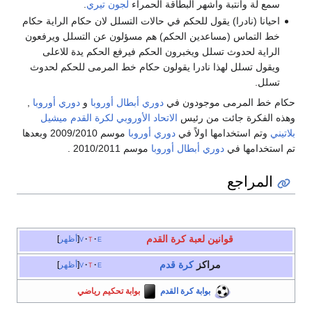
سمع لة وانتبة وأشهر البطاقة الحمراء
لجون تيري
.
احيانا (نادرا) يقول للحكم في حالات التسلل لان حكام الراية حكام
خط التماس (مساعدين الحكم) هم مسؤلون عن التسلل ويرفعون
الراية لحدوث تسلل ويخبرون الحكم فيرفع الحكم يدة للاعلى
ويقول تسلل لهذا نادرا يقولون حكام خط المرمى للحكم لحدوث
تسلل.
حكام خط المرمى موجودون في
دوري أبطال أوروبا
و
دوري أوروبا
,
وهذه الفكرة جائت من رئيس
الاتحاد الأوروبي لكرة القدم
ميشيل
بلاتيني
وتم استخدامها اولاً في
دوري أوروبا
موسم 2009/2010 وبعدها
تم استخدامها في
دوري أبطال أوروبا
موسم 2010/2011 .
المراجع
قوانين لعبة كرة القدم
e
t
v
أظهر
مراكز
كرة قدم
e
t
v
أظهر
بوابة كرة القدم
بوابة تحكيم رياضي