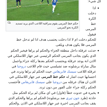
كل شيء:
اذا
دخلت
الكرة
حكم خط المرمى يقوم بمراقبة اللاعب الذي يريد تسديد
خط
الكرة نحو المرمى
المرمى
فيقول
للحكم دخلت ام لا اذا دخلت يحتسب هدف اذا لم تدخل خط
المرمى فلا يكون هدف ويلغى.
حدثت عرقلة داخل منطقة الجزاء والحكم لم يراها فيخبر الحكم
الذي يكون بجانب المرمى الحكم الرئيسي عبر جهاز اللاسلكي في
الاذن انة يوجد عرقلة ويحتسب الحكم بعدها ركلة جزاء,واجمل
مثال مباراة برشلونه ضد تشيلسي حيث قام اللاعب
دروجبا
في
عرقلة اللاعب
سيسك فابريغاس
حيث الحكم لم يراها وتردد في
احتسابها حيث اشار له
حكم خط المرمى
عبر جهاز اللاسلكي في
الاذن ان هناك عرقله من
دروجبا
على
سيسك فابريغاس
فأحتسب
الحكم ركلة جزاء على الفور من دون تردد.
يخبرة في حدوث خطأ (فاول) في اي مكان لم يراة الحكم مثل
حادثة (طرد
جون تيري
ضد برشلونة) الحكم لم يراها والحكم الذي
يقف بجانب المرمى اخبرة عبر جهاز اللاسلكي في الاذن ,والحكم