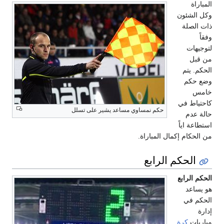
المباراة
وكل الشئون
ذات الصلة
وفقاً
لتوجيهات
من قبل
الحكم. يتم
وضع حكم
خامس
كاحتياط في
حكم نمساوي مساعد يشير على تسلل
حالة عدم
استطاعة اياً
من الحكام إكمال المباراة.
الحكم الرابع
الحكم الرابع
هو يساعد
الحكم في
إدارة
مباريات
كرة