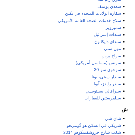
سعدي يوسف
سفارة الولايات المتحدة في بكين
سلاح خدمات الصحة العامة الأمريكي
سمپروپر
سندات إسرائيل
سنداي دايكانون
مون سني
سواح برس
سوتس (مسلسل أمريكي)
سوخوي سو-30
سيدار سيتي، يوتا
سيدر راپدز، آيوا
سيرافالي بيستويسي
سيلڤرستين للعقارات
ش
شان شي
شريكي في السكن هو گومي‌هو
شغب شارع خروشڤسكوهو 2014