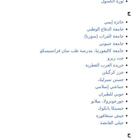
ثورة الكسول
ج
جائزة إيمي
جامعة الدفاع الوطني
جامعة الفرات (سوريا)
جامعة جيبوتي
جامعة كاليفورنيا، مدرسة طب سان فرانسيسكو
جت زيرو
جريدة العرب القطرية
جزر كرگيلن
جستن تمبرليك
جماعتي إسلامي
جوبي للطيران
جورجونزولا، ميلانو
جيسيكا بانكوك
جيش سنغافورة
جيلي القابضة
ح