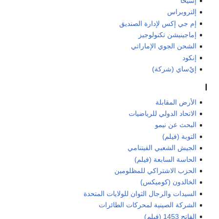
إسيخا
إلتروبراس
إم جي إكس لإدارة الصنديق
إماجينيشن تكنولوجيز
الشحن الجوي الإماراتي
إنكود
إيْ‌ساي (شركة)
ا
الأرض المقابلة
الاتحاد الدولي للرياضيات
البحث عن نيمو
التوبة (فيلم)
الجيش الشعبي الفيتنامي
الحاسة السابعة (فيلم)
الحزب الاشتراكي للمظلومين
الخالدون (كوميكس)
السيدات والرجال الثوان للولايات المتحدة
الشركة الصينية لمحركات الطائرات
الفاتح 1453 (فيلم)