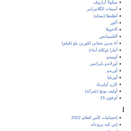
ميكولا أزاروڤ
أسيتات الگلاتيرامر
أطلنطا (مجلة)
أكور
ألاخويلا
ألكسيناتس
أنا مدين بحياتي لكوربن بلو (فيلم)
أنتارا (وكالة أنباء)
أوبييدو
أورلاندو بايراتس
أوريدو
أوزيليا
كارن أولن‌بك
أوليف يونج (شركة)
أي‌فون 15
إ
إحصائيات كأس العالم 2022
إس كيه برودباند