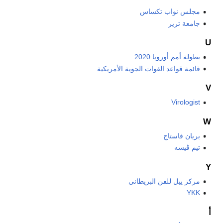
مجلس نواب تكساس
جامعة ترير
U
بطولة أمم أوروپا 2020
قائمة قواعد القوات الجوية الأمريكية
V
Virologist
W
بريان فاستاج
تيم ڤيسه
Y
مركز ييل للفن البريطاني
YKK
أ