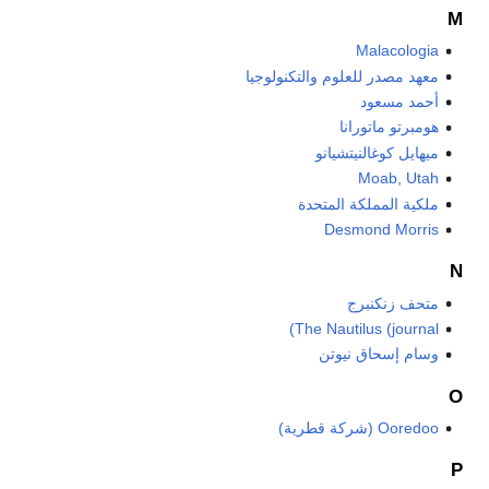
M
Malacologia
معهد مصدر للعلوم والتكنولوجيا
أحمد مسعود
هومبرتو ماتورانا
ميهايل كوغالنيتشيانو
Moab, Utah
ملكية المملكة المتحدة
Desmond Morris
N
متحف زنكنبرج
The Nautilus (journal)
وسام إسحاق نيوتن
O
Ooredoo (شركة قطرية)
P