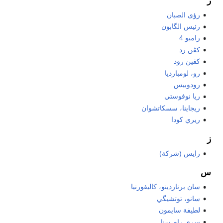
ر
رؤى الصبان
رئيس الگابون
رامبو 4
كڤن رد
كڤين رود
رو، لومبارديا
رودوبيس
ريا نوفوستي
ريجاينا، سسكاتشوان
ريري كودا
ز
زايس (شركة)
س
سان برناردينو، كاليفورنيا
سانو، توتشيگي
لطيفة سايمون
سري رام سنا