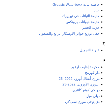
حاضنة نبات Groasis Waterboxx
حباد
حديقة النباتات في نيويورك
حديقة حيوانات برونكس
حزب الخضر
حفل توزيع جوائز الأوسكار الرابع والتسعون
خ
خبراء التجميل
د
حكومة إقليم دارفور
داو كورننج
دوري أبطال أوروپا 2022–23
الدوري الأوروپي 2022-23
دونكي كونج كانتري
ديلي ميل
دي‌إم‌جي موري سـِيْ‌كي