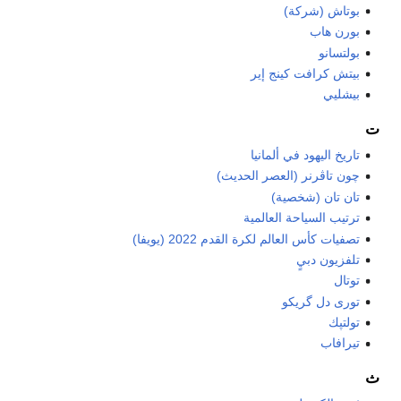
بوتاش (شركة)
بورن هاب
بولتسانو
بيتش كرافت كينج إير
بيشليي
ت
تاريخ اليهود في ألمانيا
چون تاڤرنر (العصر الحديث)
تان تان (شخصية)
ترتيب السياحة العالمية
تصفيات كأس العالم لكرة القدم 2022 (يويفا)
تلفزيون دبيٍ
توتال
تورى دل گريكو
تولتپك
تيرافاب
ث