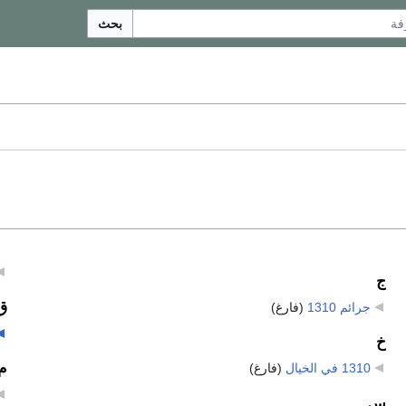
بحث
ج
ق
جرائم 1310
‏
(فارغ)
خ
م
1310 في الخيال
‏
(فارغ)
س