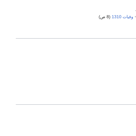
وفيات 1310
‏
(8 ص)