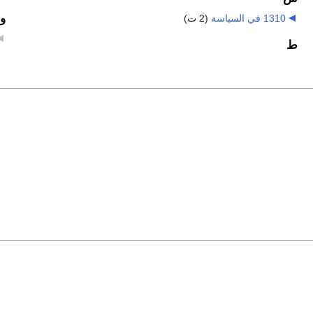
و
1310 في السياسة
‏
(2 ت)
ط