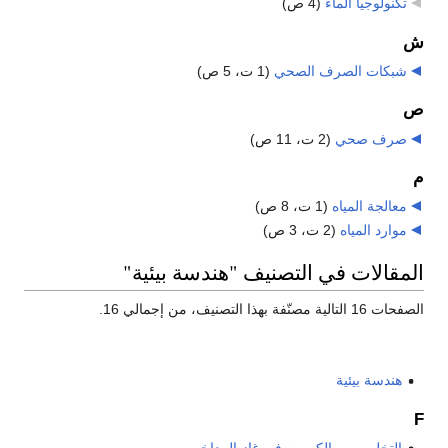
تكنولوجيا الماء
‏
(4 ص)
ش
شبكات الصرف الصحي
‏
(1 ت، 5 ص)
ص
صرف صحي
‏
(2 ت، 11 ص)
م
معالجة المياه
‏
(1 ت، 8 ص)
موارد المياه
‏
(2 ت، 3 ص)
المقالات في التصنيف "هندسة بيئية"
الصفحات 16 التالية مصنّفة بهذا التصنيف، من إجمالي 16.
هندسة بيئية
F
التخلص من الكبريت في غاز المداخن