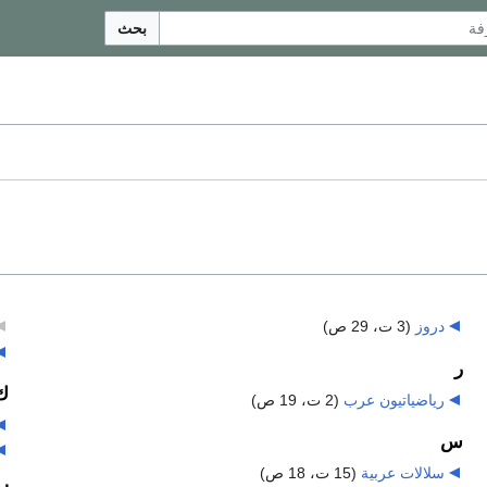
بحث
دروز
‏
(3 ت، 29 ص)
ر
ك
رياضياتيون عرب
‏
(2 ت، 19 ص)
س
سلالات عربية
‏
(15 ت، 18 ص)