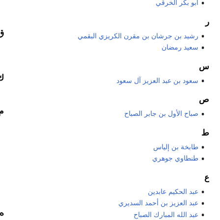
أبو بكر الخرقي
ر
ق
رشيد بن جرشان بن مقرن الكريزي البقمي
سعيد رمضان
س
ك
سعود بن عبد العزيز آل سعود
ص
م
صباح الأول بن جابر الصباح
ط
طابخة بن إلياس
طنطاوي جوهري
ع
عبد الحكيم عابدين
عبد العزيز بن أحمد السديري
ه
عبد الله المبارك الصباح