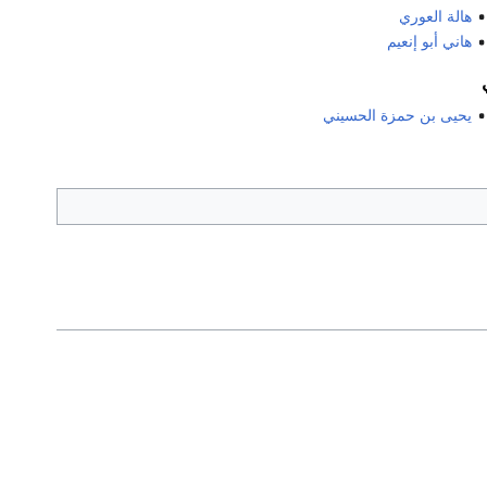
هالة العوري
هاني أبو إنعيم
يحيى بن حمزة الحسيني