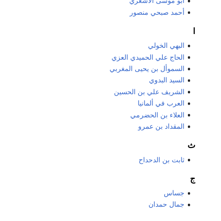
أبو موسى الأشعري
أحمد صبحي منصور
ا
البهي الخولي
الحاج علي الحميدي العزي
السموأل بن يحيى المغربي
السيد البدوي
الشريف علي بن الحسين
العرب في ألمانيا
العلاء بن الحضرمي
المقداد بن عمرو
ث
ثابت بن الدحداح
ج
جساس
جمال حمدان