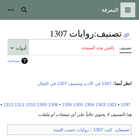
المعرفة
لقائمة الرئيسية
بحث
أدوات شخص
تصنيف
:
روايات 1307
نيف
ناقش هذه الصفحة
أدوات
مساعدة
ر أيضا:
1307 في الأدب
وتصنيف:1307 في الخيال
.
1317
•
1312
1311
1310
1309
1308
•
1306
1305
1304
1303
1302
•
12
 التصنيف لا يحتوي حالياً على أي صفحات أو ملفات.
نيفان
:
كتب 1307
روايات حسب السنة