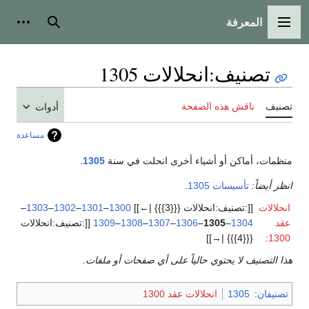
المعرفة
القائمة الرئيسية
بحث
أدوات
تصنيف
:
انحلالات 1305
تصنيف
ناقش هذه الصفحة
أدوات
مساعدة
منظمات، أماكن أو أشياء أخرى انحلت في سنة
1305
.
انظر أيضاً:
تأسيسات 1305
.
انحلالات
[[:تصنيف:انحلالات {{{3}}} |←]]
1300
–
1301
–
1302
–
1303
–
عقد
1304
–
1305
–
1306
–
1307
–
1308
–
1309
[[:تصنيف:انحلالات
{{{4}}} |→]]
:
1300
هذا التصنيف لا يحتوي حالياً على أي صفحات أو ملفات.
تصنيفان
:
1305
انحلالات عقد 1300