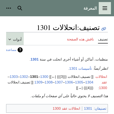
المعرفة
القائمة الرئيسية
بحث
أدوات
تصنيف
:
انحلالات 1301
تصنيف
ناقش هذه الصفحة
أدوات
مساعدة
منظمات، أماكن أو أشياء أخرى انحلت في سنة
1301
.
انظر أيضاً:
تأسيسات 1301
.
انحلالات
[[:تصنيف:انحلالات {{{3}}} |←]]
1300
–
1301
–
1302
–
1303
–
عقد
1304
–
1305
–
1306
–
1307
–
1308
–
1309
[[:تصنيف:انحلالات
{{{4}}} |→]]
:
1300
هذا التصنيف لا يحتوي حالياً على أي صفحات أو ملفات.
تصنيفان
:
1301
انحلالات عقد 1300