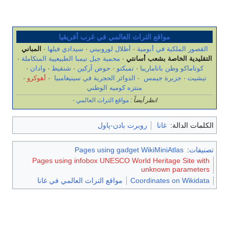
مواقع التراث العالمي في غرب أفريقيا
القصور الملكية في أبومية
·
أطلال لوروبيني
·
سيدادي فيلها
·
المباني
التقليدية الخاصة بشعب أسانتي
·
محمية جبل نيمبا الطبيعيية المتكاملة
·
كوتاماكو وطن باتاماريبا
·
تمبكتو
·
حوض آركين
·
شنقيط
·
وادان
·
تيشيت
·
جزيرة جيمس
·
الدوائر الحجرية في سينيغامبيا
·
أهوكرو
·
منتزه كوميه الوطني
انظر أيضاً :
مواقع التراث العالمي
·
الكلمات الدالة:
غانا
روبرت بادن-پاول
تصنيفات
:
Pages using gadget WikiMiniAtlas
Pages using infobox UNESCO World Heritage Site with
unknown parameters
Coordinates on Wikidata
مواقع التراث العالمي في غانا