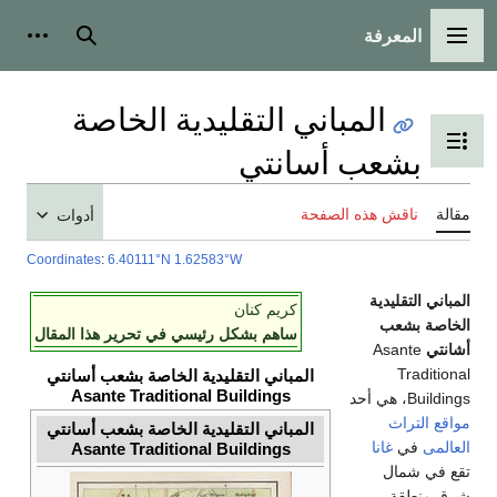
المعرفة
القائمة الرئيسية
بحث
أدوات
المباني التقليدية الخاصة
تبديل عرض جدول المحتويات
بشعب أسانتي
مقالة
ناقش هذه الصفحة
أدوات
Coordinates
:
6.40111°N 1.62583°W
المباني التقليدية
كريم كنان
الخاصة بشعب
ساهم بشكل رئيسي في تحرير هذا المقال
أشانتي
Asante
Traditional
المباني التقليدية الخاصة بشعب أسانتي
Asante Traditional Buildings
Buildings، هي أحد
مواقع التراث
المباني التقليدية الخاصة بشعب أسانتي
العالمى
في
غانا
Asante Traditional Buildings
تقع في شمال
شرق منطقة