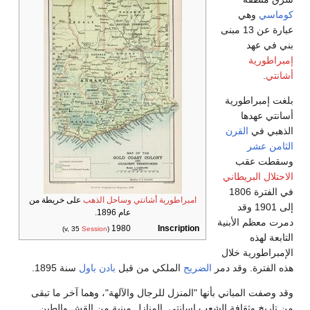
كوماسي
وهي
عبارة عن 13 مبنى
بني في عهد
إمبراطورية
أشانتي
.
بلغت إمبراطورية
أسانتي عهدها
الذهبي في
القرن
الثامن عشر
وسقطت عقب
الاحتلال البريطاني
في الفترة 1806
امبراطورية أشانتي
وساحل الذهب
على خريطة من
إلى 1901 وقد
عام 1896.
دمرت معظم الأبنية
1980
Inscription
)
Session
(v, 35
التابعة لهذه
الإمبراطورية خلال
هذه الفترة. وقد دمر
الضريح
الملكي من قبل
بادن باول
سنة 1895.
وقد وصفت المباني بأنها "المنزل للرجال والآلهة"، وهما آخر ما تبقى
من تاريخ وثقافة الشعب اسانتي. المنازل مبنية من القش والطين