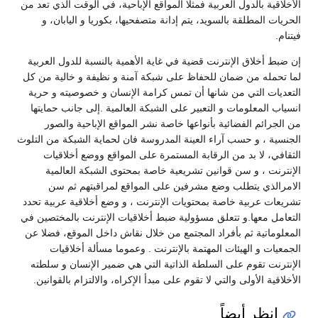
الأخلاقية بالدول العربية فمثلا المواقع الإباحية، في الوقت الذي تعد من
الحريات المطلقة بالسويد، يتم إدانة متصفحيها، بكوريا و اليابان، و
فيتنام.
إن ضبط أخلاق الإنترنت قضية في غاية الأهمية بالنسبة للدول العربية
لما تحمله من ضمان للحفاظ على شبكة آمنة و نظيفة و خالية من كل
التعديات التي من شانها أن تمس كرامة الإنسان و خصوصيته و حرية
انسياب المعلومات و التعبير على الشبكة العالمية .إلى جانب حمايتها
من الجرائم الفضائية بأنواعها خاصة نشر المواقع الإباحية والصور
الجنسية ، و حسب آراء العينة المدروسة فان لحماية الشبكة من التلوث
الثقافي، لا بد من الرقابة المستمرة على المواقع ووضع أخلاقيات
الإنترنت ، و سن قوانين تشريعية خاصة بمحتوى الشبكة العالمية
الامرالذي يتطلب وضع مشرفين على المواقع لمراقبتهم ثم سن
تشريعات عربية خاصة بمحتويات الإنترنت ، و وضع أخلاقية عربية تحدد
التعامل معها.و تتعلق مسؤولية ضبط أخلاقيات الإنترنت بالمختصين في
المعلوماتية ثم بأفراد المجتمع من خلال نقاش داخل الموقع، فضلا عن
الجمعيات و الهيئات المهتمة بالإنترنت . وعموما مسألة أخلاقيات
الإنترنت تقوم على السلطة الذاتية التي هي ضمير الإنسان و سلطته
الأخلاقية الأولى والتي لا تقوم على مبدأ الإكراه، والالتزام بالقوانين.
انظر أيضاً