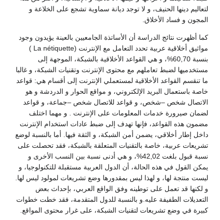
لتعاليم دينها الحنيف، و لا توجد ديانة سماوية تشجع على الخلاعة و
المجون و فساد الأخلاق.
كما أظهرت نتائج الدراسة أن الأساتذة الجامعيين بالعينة يؤيدون وجود
مواثيق أخلاقية عربية تحدد التعامل مع الإنترنت (La nétiquette )
بنسبة 60,70%، و هي القواعد الأخلاقية بالشبكة، الموجهة إلى
مستخدميها لضبط تعاملهم مع محتوى الإنترنت وتقنيات الشبكة، و غالبا
ما تنقسم القواعد الأخلاقية لمستعملي الإنترنت إلى أقسام هي: قواعد
خاصة باستعمال البريد الإلكتروني، و مواقع الحوار و الدردشة و هو
الاتصال شخص –شخص، و قواعد للاتصال شخص –جماعة، و قواعد
لضمان صيرورة خدمات المعلومات على الإنترنت . و مهما اختلف
مضمون هذه القواعد، فإنها تهدف إلى ضبط عادات استخدام الإنترنت
داخل إطار أخلاقي، يضمن أمن الشبكة، و الثقة فيها. أما بالنسبة لوضع
تشريعات عربية، خاصة بالتقنيات المتعلقة بالشبكة، فقد تحصلت على
نسبة قبول بلغت 42,02%، و هي أدنى نسبة بين النسب الأخرى و
يمكن القول في هذه الحالة، أن الدول العربية مستقبلة للتكنولوجيا، و
ليست منتجة لها، و لهذا ليس بمقدورها وضع تشريعات لمولود ليس لها.
و لكنها قد تعمل على توطينه وفق الواقع العربي، بإحداث بعض
التعديلات الطفيفة عليه.و بالنسبة للدول المتقدمة، فقد خطت خطوات
كبيرة في وضع تشريعات لتقنيات الشبكة، على غرار محتوى المواقع.