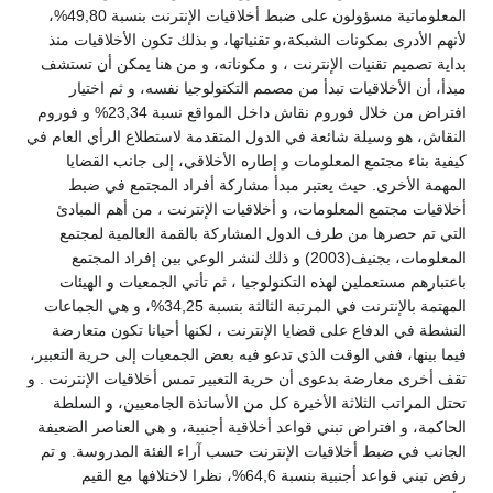
المعلوماتية مسؤولون على ضبط أخلاقيات الإنترنت بنسبة 49,80%،
لأنهم الأدرى بمكونات الشبكة،و تقنياتها، و بذلك تكون الأخلاقيات منذ
بداية تصميم تقنيات الإنترنت ، و مكوناته، و من هنا يمكن أن تستشف
مبدأ، أن الأخلاقيات تبدأ من مصمم التكنولوجيا نفسه، و ثم اختيار
افتراض من خلال فوروم نقاش داخل المواقع نسبة 23,34% و فوروم
النقاش، هو وسيلة شائعة في الدول المتقدمة لاستطلاع الرأي العام في
كيفية بناء مجتمع المعلومات و إطاره الأخلاقي، إلى جانب القضايا
المهمة الأخرى. حيث يعتبر مبدأ مشاركة أفراد المجتمع في ضبط
أخلاقيات مجتمع المعلومات، و أخلاقيات الإنترنت ، من أهم المبادئ
التي تم حصرها من طرف الدول المشاركة بالقمة العالمية لمجتمع
المعلومات، بجنيف(2003) و ذلك لنشر الوعي بين إفراد المجتمع
باعتبارهم مستعملين لهذه التكنولوجيا ، ثم تأتي الجمعيات و الهيئات
المهتمة بالإنترنت في المرتبة الثالثة بنسبة 34,25%، و هي الجماعات
النشطة في الدفاع على قضايا الإنترنت ، لكنها أحيانا تكون متعارضة
فيما بينها، ففي الوقت الذي تدعو فيه بعض الجمعيات إلى حرية التعبير،
تقف أخرى معارضة بدعوى أن حرية التعبير تمس أخلاقيات الإنترنت . و
تحتل المراتب الثلاثة الأخيرة كل من الأساتذة الجامعيين، و السلطة
الحاكمة، و افتراض تبني قواعد أخلاقية أجنبية، و هي العناصر الضعيفة
الجانب في ضبط أخلاقيات الإنترنت حسب آراء الفئة المدروسة. و تم
رفض تبني قواعد أجنبية بنسبة 64,6%، نظرا لاختلافها مع القيم