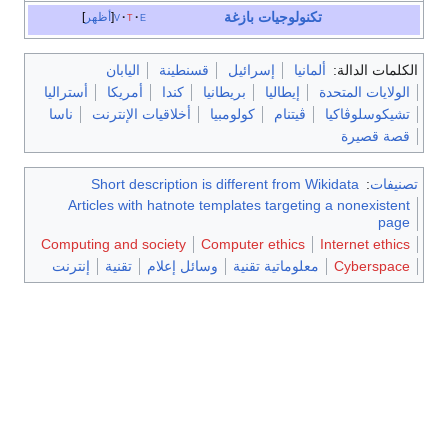
تكنولوجيات بازغة
e
t
v
أظهر
الكلمات الدالة:
ألمانيا
إسرائيل
قسنطينة
اليابان
الولايات المتحدة
إيطاليا
بريطانيا
كندا
أمريكا
أستراليا
تشيكوسلوڤاكيا
ڤيتنام
كولومبيا
أخلاقيات الإنترنت
ناسا
قصة قصيرة
تصنيفات
:
Short description is different from Wikidata
Articles with hatnote templates targeting a nonexistent
page
Computing and society
Computer ethics
Internet ethics
Cyberspace
معلوماتية تقنية
وسائل إعلام
تقنية
إنترنت