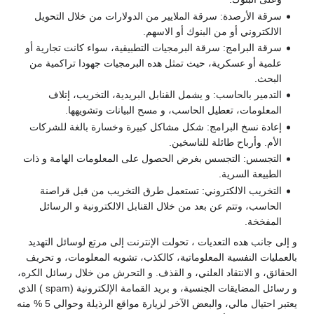
سرقة الأرصدة: سرقة الملايير من الدولارات من خلال التحويل
الالكتروني أو من البنوك أو الاسهم.
سرقة البرامج: سرقة البرمجيات التطبيقية، سواء كانت تجارية أو
علمية أو عسكرية، حيث تمثل هده البرمجيات جهودا تراكمية من
البحث.
التدمير بالحاسب: و يشمل القنابل البريدية، التخريب، إتلاف
المعلومات، تعطيل الحاسب، و مسح البيانات وتشويهها.
إعادة نسخ البرامج: شكل مشاكل كبيرة وخسارة بالغة للشركات
الأم. وأرباح طائلة للناسخين.
التجسس: التجسس بغرض الحصول على المعلومات الهامة و ذات
الطبيعة السرية.
التخريب الالكتروني: تستعمل طرق التخريب من قبل قراصنة
الحاسب، وتتم عن بعد من خلال القنابل الالكترونية و الرسائل
المفخخة.
و إلى جانب هده التعديات ، تحولت الإنترنت إلى مرتع لوسائل التهديد
بالعمليات النفسية المعلوماتية، كالكذب، تشويه المعلومات، و تحريف
الحقائق، و الانتقاد العلني، و القذف. و التحرش من خلال رسائل الكره،
و رسائل المضايقات الجنسية، و بريد القمامة الإلكترونية (spam ) الذي
يعتبر احتيال مالي، والبعض الآخر لزيارة مواقع الرذيلة وحوالي 5 % منه