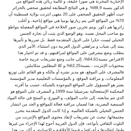
الإخبارية المخزنة هي صورا خليعة، و غالبية زبائن هذه المواقع من
الذكور بنسبة 98,9%. و هي النتائج المطابقة لتحقيق صحفي بالجزائر
حيث أظهر التحقيق الصحفي على 20 مقهى انترنت بولاية قسنطينة أن
70% من المواقع التي يتم زيارتها يوميا هي مواقع إباحية، و أغلب
زائريها هم ذكور. ويتم تخزين صور الخلاعة في المواقع المفضلة بتواطؤ
مع صاحب المحل نفسه. وهو الوضع الذي يثبت أن تجارة الجنس
التخيلي ليست حكرا على الدول المتقدمة فقط. بل ضررها و تأثيرها
يمتد إلى شباب و مراهقي الدول العربية دون استثناء، الأمر الذي
يتطلب وضع مشرفين على المواقع لمراقبتهم، و قد تم اختيار هذا
الافتراض بنسبة64,61%، إلى جانب وضع تشريعات عربية خاصة
بمحتويات الإنترنت ، بنسبة62,25%،و كلا المطلبين متكاملين.
فالمشرف على الموقع، هو مدير نشره أو مالكه و هو القائم على توزيع
المعلومات، و مراقبة الموقع، و بالمؤسسات التعليمية مدير المؤسسة
يعتبر هو المسؤول على المواقع الموجودة بالشبكة، حسب ما أقرته
المحكمة الإستعجالية بمرسيليا سنة 1999.و المشرف على الموقع هو
الذي تتم متابعته، إلى جانب المؤلف، و الموزع، و المنتج في حالة المواد
السمعية البصرية، هذا لضمان مراقبة فعالة للمواقع و الحد من انتشار
الجنس التخيلي بالشبكة العالمية. و إذا كانت الدول المتقدمة بتحرر
مجتمعاتها، تبحث عن تشريعات لإنقاذ محتوى المواقع بالإنترنت من
التلوث الثقافي بأنواعه، فإن الدول العربية أحوج لهذا الإجراء من غيرها
طبقا، لتقاليدها و أعرافها و قيمها الأخلاقية و الإنسانية، و أكثر من هذا