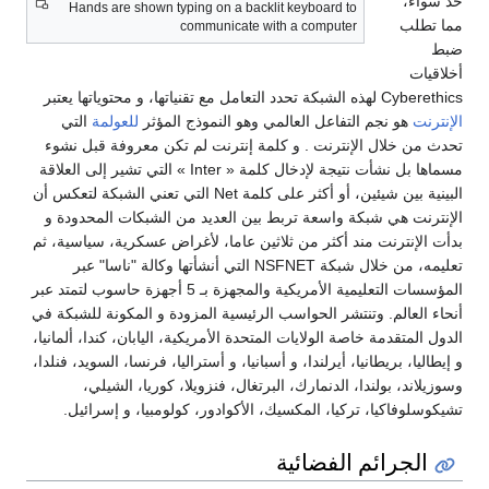
حد سواء،
Hands are shown typing on a backlit keyboard to
مما تطلب
communicate with a computer
ضبط
أخلاقيات
Cyberethics لهذه الشبكة تحدد التعامل مع تقنياتها، و محتوياتها يعتبر
الإنترنت
هو نجم التفاعل العالمي وهو النموذج المؤثر
للعولمة
التي
تحدث من خلال الإنترنت . و كلمة إنترنت لم تكن معروفة قبل نشوء
مسماها بل نشأت نتيجة لإدخال كلمة « Inter » التي تشير إلى العلاقة
البينية بين شيئين، أو أكثر على كلمة Net التي تعني الشبكة لتعكس أن
الإنترنت هي شبكة واسعة تربط بين العديد من الشبكات المحدودة و
بدأت الإنترنت مند أكثر من ثلاثين عاما، لأغراض عسكرية، سياسية، ثم
تعليمه، من خلال شبكة NSFNET التي أنشأتها وكالة "ناسا" عبر
المؤسسات التعليمية الأمريكية والمجهزة بـ 5 أجهزة حاسوب لتمتد عبر
أنحاء العالم. وتنتشر الحواسب الرئيسية المزودة و المكونة للشبكة في
الدول المتقدمة خاصة الولايات المتحدة الأمريكية، اليابان، كندا، ألمانيا،
و إيطاليا، بريطانيا، أيرلندا، و أسبانيا، و أستراليا، فرنسا، السويد، فنلدا،
وسوزيلاند، بولندا، الدنمارك، البرتغال، فنزويلا، كوريا، الشيلي،
تشيكوسلوفاكيا، تركيا، المكسيك، الأكوادور، كولومبيا، و إسرائيل.
الجرائم الفضائية