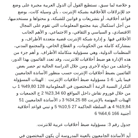
و خلاصة لما سبق، نستطيع القول أن الدول العربية مجبرة على وضع
حد للإنزلاقات اللأخلاقية بشبكة الإنترنت ، بأي وسيلة كانت، بوضع
قواعد أخلاقية، أو بتشريعات و قوانين للشبكة، و محتواها و مستخدميها،
من أجل استكمال بنية مجتمع المعلومات التي تقوم على المجال
الاقتصادي، و السياسي و الثقافي، و الاجتماعي، و الأهم الجانب
الأخلاقي فيها. و إدارة شبكة الإنترنت قضية متعددة الأطراف، و
بمشاركة كاملة من الحكومات، و القطاع الخاص، والمجتمع المدني،
المنظمات الدولية، وهي مسؤولية متكاملة الأطراف. و أهم جزء من
هذه الإدارة هو ضبط أخلاقيات للانترنت، وقد تعدد القائمون بهذا الدور،
واختلف من دولة لأخرى ومن خلال الدراسة الحالية تم حصر بعض
القائمين بضبط أخلاقيات الإنترنت حسب منظور الأساتذة الجامعيين
فيما يلي: 6-1 مسؤولية ضبط أخلاقيات الإنترنت : الهيئات المسؤولة
التكرار النسبة الرتبة أ المختصون في المعلوماتية 128 49,80% 1 ب
من خلال فوروم نقاش داخل المواقع 60 23,34% 2 ج الجمعيات و
الهيئات المهتمة بالإنترنت 88 34,25% 3 د الأساتذة الجامعيين 51
19,84% 4 هـ السلطة الحاكمة 27 10,5% 5 و تبني قواعد أخلاقية
أجنبية 166 64,6% 6
جدول رقم 3: مسؤولية ضبط أخلاقيات عربية للانترنت.
أيد الأساتذة الجامعيون بالعينة المدروسة أن يكون المختصون في