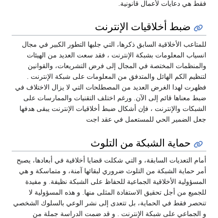
فقط هي دعايات لأعمال قانونية.
ضبط أخلاقيات الإنترنت
للمتاعب الأخلاقية السابق ذكرها، التي جلبها التطور الكبير في مجال
انسياب المعلومات بشبكة الإنترنت ، فقد سعت العديد من الهيئات
والمنظمات المختصة في المجال إلى فرض التشريعات، والقوانين
لتنظيم الكم الهائل والمتدفق من المعلومات على شبكة الإنترنت .
فظهرت لهدا الغرض العديد من المصطلحات التي لا يزال الاختلاف في
ضبط معناها قائم إلى الآن. ورغم اختلف التقنيات والممارسات على
الشبكات والإنترنت ، فإن أشكال ضبط أخلاقيات الإنترنت يبقى هدفها
جعل الضمير الحي للمستعمل في عقد اجت
حماية الشبكة من التلوث
أمام التعديات السابقة، و التي شكلت قضايا أخلاقية في أبعادها، يصبح
أمر حماية الشبكة من التلوث ضروري لبقائها آمنة، و متماسكة و هي
المسؤولية الأخلاقية الجماعية للحفاظ على الشبكة نظيفة. و مفيدة
للجميع من أجل تحقيق الاستفادة المثلى منها. و هذه المسؤولية لا
تنحصر فقط في الحماية، بل تتعدى إلى نشر الوعي بالسلوك الشخصي
و الجماعي على شبكة الإنترنت . و قد ضمت الدراسة جملة من