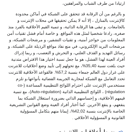
ارتيادا من طرف الشباب والمراهقين،
و بالرغم من أن الرقابة قد تتحقق على الشبكة في أماكن محدودة
كالإنترنت بالمنازل ، إلا أنه لا يمكن تحقيقها في محلات الإنترنت و
بالجامعات. و تبقى هنا الرقابة الذاتية، و تنمية القيم الأخلاقية بالفرد منذ
صغره، رادعا شخصيا لمثل هذه المواقع. و خاصة أمام فشل تقنيات أمن
المعلومات من حواجز أمنية، و تقنيات التشفير، و مرشحات الشبكة، و
مرشحات البريد الإلكتروني، في منع نفاذ مواقع الرذيلة على الشبكة، و
رسائل التهديد و القذف العلني، و التحرش و التعصب، و ربما إدراك
أفراد العينة لهذا الفشل، هو ما جعل نسبة اختيار هذا الافتراض متدنية
حيث بلغت نسبة 35,40%، مع تحولهم إلى تأييد وضع أخلاقيات للانترنت
على غرار دول العالم جمعاء بنسبة 57,2%. فالقواعد الأخلاقية للانترنت
تحدد التعامل مع الشبكة لمحاربة الجريمة الفضائية بأنواعها،و تلزم
مستخدمي الإنترنت على احترام اللوائح التنظيمية المساعدة (co-
régulation) ، اللوائح التنظيمية الذاتية (Auto-régulation)، مع تنمية
قيمهم الأخلاقية، و إحساسهم الذاتي بضرورة استغلال الشبكة بما
ينفعهم، و ينفع الآخرين. كما أختار أفراد العينة وضع القوانين التشريعية
الخاصة بالإنترنت بنسبة 42,02%، إيمانا منهم بتكامل المسؤولية
القانونية و المسؤولية الأخلاقي .
ضبط أخلاقيات الإنترنت