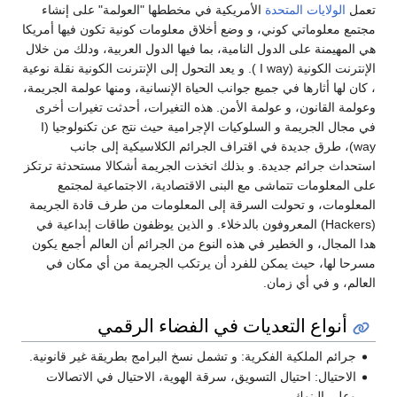
تعمل
الولايات المتحدة
الأمريكية في مخططها "العولمة" على إنشاء
مجتمع معلوماتي كوني، و وضع أخلاق معلومات كونية تكون فيها أمريكا
هي المهيمنة على الدول النامية، بما فيها الدول العربية، ودلك من خلال
الإنترنت الكونية (I way ). و يعد التحول إلى الإنترنت الكونية نقلة نوعية
، كان لها أثارها في جميع جوانب الحياة الإنسانية، ومنها عولمة الجريمة،
وعولمة القانون، و عولمة الأمن. هذه التغيرات، أحدثت تغيرات أخرى
في مجال الجريمة و السلوكيات الإجرامية حيث نتج عن تكنولوجيا (I
way)، طرق جديدة في اقتراف الجرائم الكلاسيكية إلى جانب
استحداث جرائم جديدة. و بذلك اتخذت الجريمة أشكالا مستحدثة ترتكز
على المعلومات تتماشى مع البنى الاقتصادية، الاجتماعية لمجتمع
المعلومات، و تحولت السرقة إلى المعلومات من طرف قادة الجريمة
(Hackers) المعروفون بالدخلاء. و الذين يوظفون طاقات إبداعية في
هدا المجال، و الخطير في هذه النوع من الجرائم أن العالم أجمع يكون
مسرحا لها، حيث يمكن للفرد أن يرتكب الجريمة من أي مكان في
العالم، و في أي زمان.
أنواع التعديات في الفضاء الرقمي
جرائم الملكية الفكرية: و تشمل نسخ البرامج بطريقة غير قانونية.
الاحتيال: احتيال التسويق، سرقة الهوية، الاحتيال في الاتصالات
وعلى البنوك.