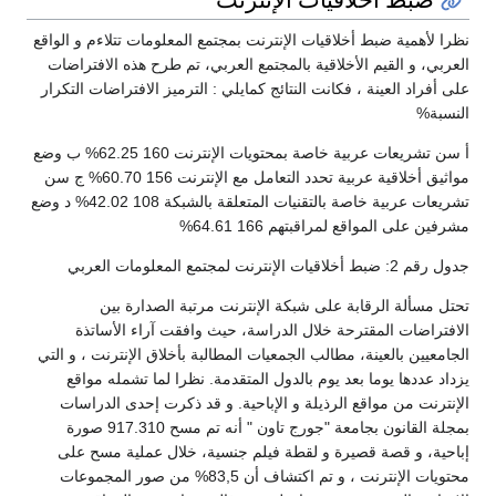
نظرا لأهمية ضبط أخلاقيات الإنترنت بمجتمع المعلومات تتلاءم و الواقع
العربي، و القيم الأخلاقية بالمجتمع العربي، تم طرح هذه الافتراضات
على أفراد العينة ، فكانت النتائج كمايلي : الترميز الافتراضات التكرار
النسبة%
أ سن تشريعات عربية خاصة بمحتويات الإنترنت 160 62.25% ب وضع
مواثيق أخلاقية عربية تحدد التعامل مع الإنترنت 156 60.70% ج سن
تشريعات عربية خاصة بالتقنيات المتعلقة بالشبكة 108 42.02% د وضع
مشرفين على المواقع لمراقبتهم 166 64.61%
جدول رقم 2: ضبط أخلاقيات الإنترنت لمجتمع المعلومات العربي
تحتل مسألة الرقابة على شبكة الإنترنت مرتبة الصدارة بين
الافتراضات المقترحة خلال الدراسة، حيث وافقت آراء الأساتذة
الجامعيين بالعينة، مطالب الجمعيات المطالبة بأخلاق الإنترنت ، و التي
يزداد عددها يوما بعد يوم بالدول المتقدمة. نظرا لما تشمله مواقع
الإنترنت من مواقع الرذيلة و الإباحية. و قد ذكرت إحدى الدراسات
بمجلة القانون بجامعة "جورج تاون " أنه تم مسح 917.310 صورة
إباحية، و قصة قصيرة و لقطة فيلم جنسية، خلال عملية مسح على
محتويات الإنترنت ، و تم اكتشاف أن 83,5% من صور المجموعات