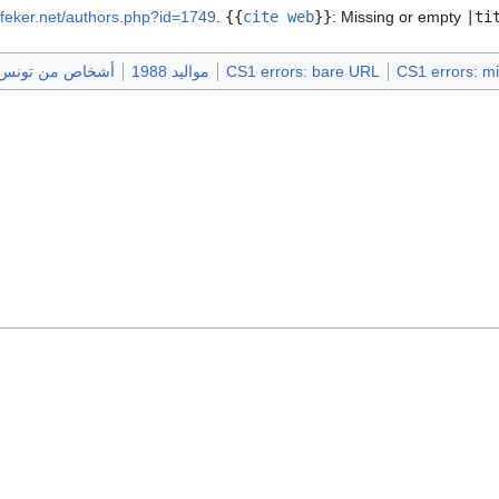
alfeker.net/authors.php?id=1749
.
{{
cite web
}}
:
Missing or empty
|ti
CS1 errors: mis
CS1 errors: bare URL
مواليد 1988
أشخاص من تونس