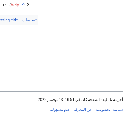
tle=
(
help
)
^
تصنيفات
:
sing title
آخر تعديل لهذه الصفحة كان في 16:51, 13 نوفمبر 2022.
سياسة الخصوصية
عن المعرفة
عدم مسؤولية