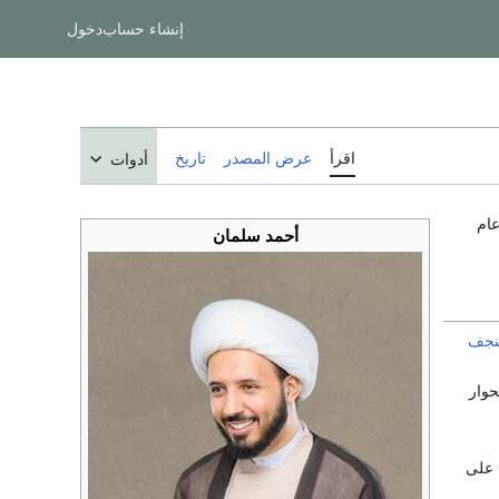
إنشاء حساب
دخول
اقرأ
عرض المصدر
تاريخ
أدوات
ام
أحمد سلمان
نجف
حوار
 على