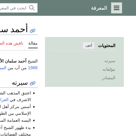
المعرفة
القائمة الرئيسية
أحمد سل
مقالة
ناقش هذه ال
المحتويات
أخف
سيرته
الشيخ
أحمد سلمان الأ
1988
من أب من
المم
مؤلفاته
المصادر
سيرته
اعتنق المذهب الش
الاشرف في
العرا
أسس مركز أهل ال
الإسلامي بين الط
البسه العمامة الم
بدء ظهور الشيخ أ
مختلف الفضائيات 