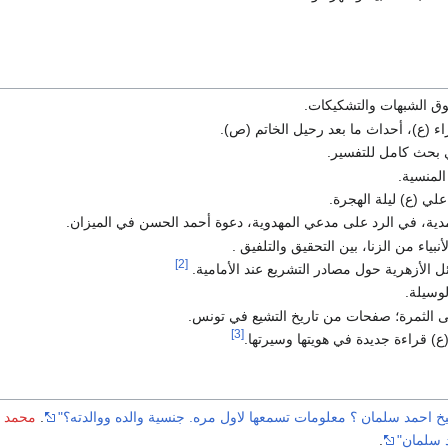
فوق الشبهات والتشكيكات.
ء (ع)، أحداث ما بعد رحيل الخاتم (ص).
 بحث كامل للتفسير.
المنسية.
لي (ع) ليلة الهجرة.
دية، في الرد على مدعي المهدوية، دعوة أحمد الحسن في الميزان.
نبياء من الزنا، بين التحقيق والتلفيق .
[2]
ل الأزهرية حول مصادر التشريع عند الأمامية.
لوسيلة.
لى الثمرة؛ صفحات من تاريخ التشيع في تونس.
[3]
(ع) قراءة جديدة في هويتها وسيرتها.
خ احمد سلمان ؟ معلومات تسمعها لاول مره. جنسية والده ووالدته؟"
.
محمد ا
 سلمان"
.