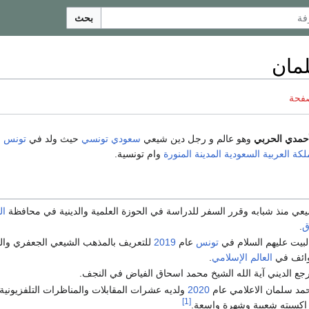
بحث
مان
صفحة
حمدي الحربي
وهو عالم و رجل دين شيعي
سعودي
تونسي
حيث ولد في
تونس
ع
لكة العربية السعودية
المدينة المنورة
وام تونسية.
يعي منذ شبابه وقرر السفر للدراسة في الحوزة العلمية والدينية في محافظة
ال
ق
.
بيت عليهم السلام في
تونس
عام
2019
للتعريف بالمذهب الشيعي الجعفري وال
وائف في
العالم الإسلامي
.
رجع الديني آية الله الشيخ محمد اسحاق الفياض في النجف.
حمد سلمان الاعلامي عام
2020
ولديه عشرات المقابلات والمناظرات التلفزيونية
[1]
اكسبته شعبية وشهرة واسعة.