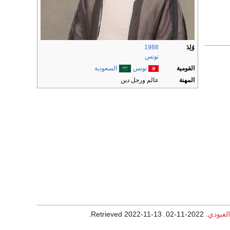
وُلِدَ
1988
تونس
القومية
تونس
السعودية
المهنة
عالم ورجل دين
لعبودي
. 2022-11-02
. Retrieved
2022-11-13
.