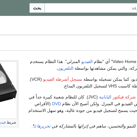
بحث
الفيديو
المنزلي". هذا النظام يستخدم
ركة، والتي يمكن مشاهدتها بواسطة
التلفزيون
.
ديو، كما يمكن تسجيله بواسطة
مسجل أشرطة الفيديو
(VCR).
تلفزيون المذاع.
شركة فيكتور
اليابانية
(JVC). كان للنظام شعبية كبيرة جداً في
لفيديو في المنزل. ولكن أصبح الآن نظام
DVD
(الأقراص
قمية متعددة الاستخدامات) بديلاً لـ VHS، حيث يسمح لتسجيل فيديو من جودة عالية، وهو سهل الاستخدام
شريط
فيدي
للنمو والتحسين، ساهم في إثرائها بالمشاركة في
تحريرها
.