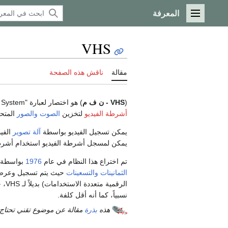
المعرفة
القائمة الرئيسية
VHS
مقالة
ناقش هذه الصفحة
(
VHS - ن ف م
) هو اختصار لعبارة "Video Home System" أي "نظام
أشرطة الفيديو
لتخزين
الصوت
والصور
المتح
يمكن تسجيل الفيديو بواسطة
آلة تصوير
الفي
يمكن لمسجل أشرطة الفيديو استخدام أشرطة كاسيت VHS لتسجيل ال
تم اختراع هذا النظام في عام
1976
بواسطة
الثمانينات
والتسعينات
حيث يتم تسجيل وعرض ا
الر
نسبياً، كما أنه أقل كلفة.
هذه
بذرة
مقالة عن موضوع تقني تحتاج 