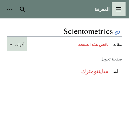
المعرفة
القائمة الرئيسية
بحث
أدوات
Scientometrics
مقالة
ناقش هذه الصفحة
أدوات
صفحة تحويل
تحويل إلى:
ساينتومترك