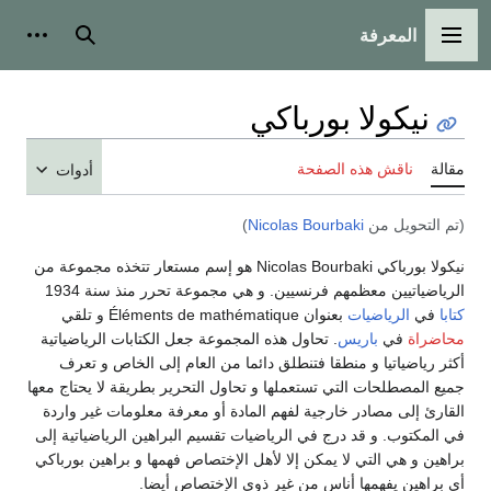
المعرفة
القائمة الرئيسية
بحث
أدوات
نيكولا بورباكي
مقالة
ناقش هذه الصفحة
أدوات
(تم التحويل من
Nicolas Bourbaki
)
نيكولا بورباكي Nicolas Bourbaki هو إسم مستعار تتخذه مجموعة من
الرياضياتيين معظمهم فرنسيين. و هي مجموعة تحرر منذ سنة 1934
كتابا
في
الرياضيات
بعنوان Éléments de mathématique و تلقي
محاضراة
في
باريس
. تحاول هذه المجموعة جعل الكتابات الرياضياتية
أكثر رياضياتيا و منطقا فتنطلق دائما من العام إلى الخاص و تعرف
جميع المصطلحات التي تستعملها و تحاول التحرير بطريقة لا يحتاج معها
القارئ إلى مصادر خارجية لفهم المادة أو معرفة معلومات غير واردة
في المكتوب. و قد درج في الرياضيات تقسيم البراهين الرياضياتية إلى
براهين و هي التي لا يمكن إلا لأهل الإختصاص فهمها و براهين بورباكي
أي براهين يفهمها أناس من غير ذوي الإختصاص أيضا.