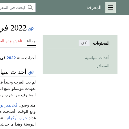
المعرفة
القائمة الرئيسية
2022 في البلقان
مقالة
ناقش هذه ال
المحتويات
أخف
أحداث سياسية
أحداث سنة
2022
في
المصادر
أحداث سيا
لم يعد الغرب وحيداً 
تعهدت موسكو بمنع ان
المخاوف من حرب وشيك
منذ وصول
ڤلاديمير پو
ومع الوقت، أصبحت صرب
غداة
حرب أوكرانيا
. تت
البوسنة وهذا ما حدث.