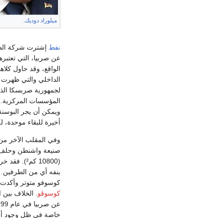
ميلوراد دوديك
.
نفط
عن صربيا، التي تعتبر
الواقع، وقد حاول كلاه
الداخلي والتي ظهرت ب
لجمهورية صربسكا الذي
المؤسسات المركزية. ال
ويمكن أن يجر البوسنة
أخيرة للبقاء موحدة، ل
وفي المقلب الآخر من 
صنيعة واشنطن وحلف ش
(10800 كم²
ينفه أي من الطرفين. 
كوسوفو متوتر وأكدت تقارير غربي
كوسوڤو
. الخلاف بين 