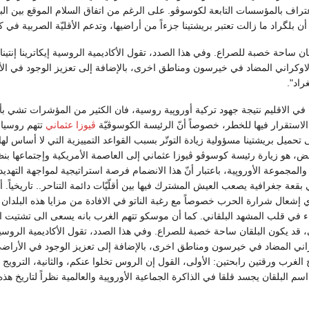
ن بلگراد ما زالت تعتبر بريشتينا جزءاً من أراضيها، وتدعم الأقليّة الصربية في 
ان ساحة خصبة للصراع. وفي هذا الصدد، تقول الأكاديمية الروسية إيكاترينا إنتينا:
اوكراني المضاد في خيرسون ومناطق اخرى، بالإضافة إلى تعزيز الوجود في الأرا
راد".
 في الاقليم نتيجة جهود تركية أوروپية روسية، فان الكثير من المؤشرات تشي بأنّ
لاستقرار فيها للخطر، خصوصاً أنّ الرئيسة الكوسوڤيّة
ڤيوزا عثماني
تتهم روسيا 
 تحميل بريشتينا مسؤولية زيادة التوتّر بسبب القواعد التمييزية التي لا أسا
ض، هو زيارة رئيسة كوسوڤو ڤيوزا عثماني إلى العاصمة الأمريكية وإجتماعها بن
جموعة الأوروپية، باعتبار أنّ هذا الانضمام فرصة استراتيجية لمواجهة التهديد ا
قعة جغرافية يصعب العيش المشترك فيها بين أقلّيّات دائمة التناحر.. تاريخياً. أور
ي إشعال شرارة الحرب خصوصاً مع رغبة الناتو في الافادة من مزايا هذه البلدا
قاء في قلب المشهد البلقاني. كما أن موسكو تتهم الغرب بانه يسعى الى تشتيت 
 قد يكون البلقان ساحة خصبة للصراع. وفي هذا الصدد، تقول الأكاديمية الروسية ايك
ني المضاد في خيرسون ومناطق اخرى، بالإضافة إلى تعزيز الوجود في الأراضي ا
 الغرب ورقتين رابحتين: الأولى، القول إن الروس تخلوا عنكم، والثانية، الترويج 
سم البلقان يجسد قلقا في الذاكرة الجماعية الأوروپية والعالمية نظراً لتاريخ هذه