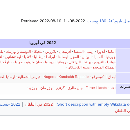
ميل بارود"
.
180 پوست
. 2022-08-11
. Retrieved
2022-08-16
.
2022 في أوروپا
ألبانيا
أندورا
أرمنيا
النمسا
أذربيجان
بلاروس
بلجيكا
البوسنة والهرسك
بلغ
جورجيا
ألمانيا
اليونان
المجر
آيسلندا
أيرلندا
إيطاليا
لاتڤيا
ليختنشاتين
لت
هولندا
النرويج
پولندا
الپرتغال
رومانيا
روسيا
سان مارينو
صربيا
سلوڤكيا
المملكة المتحدة
مدينة الڤاتينكان
أبخازيا
كوسوڤو
Nagorno-Karabakh Republic
قبرص الشمالية
اوستيا الجن
عمرات
آلاند
Faroe Islands
جبل طارق
گرنزي
جزر مان
جرزي
Short description with empty Wikidata d
2022 في البلقان
2022 حسب البلد