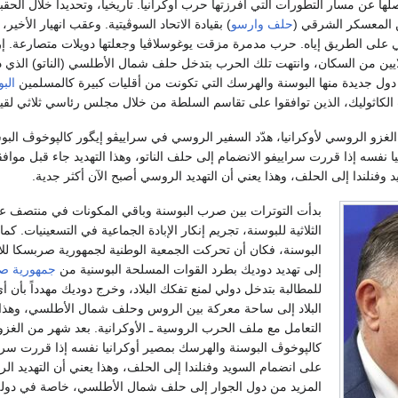
ا عن مسار التطورات التي أفرزتها حرب أوكرانيا. تاريخياً، وتحديداً خلال الحقبة
ن المعسكر الشرقي (
حلف وارسو
) بقيادة الاتحاد السوڤيتية. وعقب انهيار الأخير
ڤي على الطريق إياه. حرب مدمرة مزقت يوغوسلاڤيا وجعلتها دويلات متصارعة. 
لايين من السكان، وانتهت تلك الحرب بتدخل حلف شمال الأطلسي (الناتو) الذي 
دول جديدة منها البوسنة والهرسك التي تكونت من أقليات كبيرة كالمسلمين
الب
الكاثوليك، الذين توافقوا على تقاسم السلطة من خلال مجلس رئاسي ثلاثي لقيا
لغزو الروسي لأوكرانيا، هدّد السفير الروسي في سراييڤو إيگور كالپوخوڤ الب
ا نفسه إذا قررت سراييفو الانضمام إلى حلف الناتو، وهذا التهديد جاء قبل مواف
 وفنلندا إلى الحلف، وهذا يعني أن التهديد الروسي أصبح الآن أكثر جدية.
بدأت التوترات بين صرب البوسنة وباقي المكونات في منتصف عام 2021 عندما 
الثلاثية للبوسنة، تجريم إنكار الإبادة الجماعية في التسعينيات.
البوسنة، فكان أن تحركت الجمعية الوطنية لجمهورية صربسكا لل
إلى تهديد دوديك بطرد القوات المسلحة البوسنية من
جمهورية ص
للمطالبة بتدخل دولي لمنع تفكك البلاد، وخرج دوديك مهدداً بأن
البلاد إلى ساحة معركة بين الروس وحلف شمال الأطلسي، وهذا ما
التعامل مع ملف الحرب الروسية ـ الأوكرانية. بعد شهر من الغزو
كالپوخوڤ البوسنة والهرسك بمصير أوكرانيا نفسه إذا قررت سراييڤ
على انضمام السويد وفنلندا إلى الحلف، وهذا يعني أن التهديد ا
المزيد من دول الجوار إلى حلف شمال الأطلسي، خاصة في دولة يمل