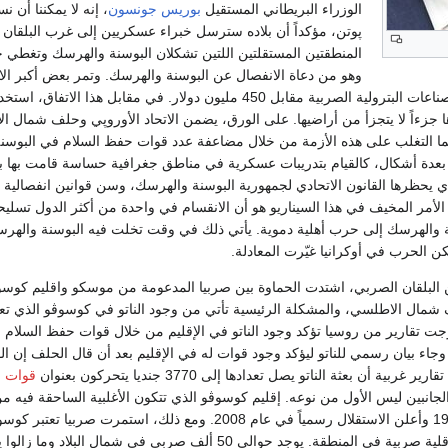
الوزراء البريطاني المستقيل
بوريس جونسون
، إنه لا يمكننا أن 
پوتن، مؤكداً أن بلاده سترسل خبراء عسكريين إلى غرب البلقان 
وهو من دعاة الانفصال عن البوسنة والهرسك. وتمر بعض أكبر ا
إشترت شركة الصناعات البترولية الصربية مقابل 450 مليون دول
ها جزءاً لا يتجزأ من أراضيها. على الورق، يضمن الاتحاد الأوروپي وحلف شمال
ما التغلب على هذه الأزمة من خلال مضاعفة عدد قوات حفظ السلام في البوسنة، 
عدة أشكال، كالقيام بتدريبات عسكرية في مناطق جغرافية حساسة قامت بها بع
 يحظرها القانون الاتحادي لجمهورية البوسنة والهرسك، وسن قوانين انفصالية
أمر المخيف في هذا السيناريو هو أن الانقسام في واحدة من أكثر الدول تسليحاً
 والهرسك إلى حرب أهلية دموية. يأتي ذلك في وقت تخلت فيه البوسنة والهرسك 
كن الحرب في أوكرانيا غيّرت المعادلة.
البلقان الصربي، اشتدت الحماوة بين صربيا المدعومة من موسكو واقليم كوسوڤو
مال الاطلسي، والمشكلة الرئيسية تأتي من وجود الناتو في كوسوڤو الذي تع
). فقد خرجت تقارير من روسيا تؤكد وجود الناتو في الإقليم من خلال قوات حفظ السلام
وجاء بيان رسمي للناتو ليؤكد وجود قوات له في الإقليم بعد أن قال الحلف إن 
ة أن بعثة الناتو يصل تعدادها إلى 3770 جنديا يتحركون بعنوان
قوات ح
الجانبين ليس الأول من نوعه. إقليم كوسوڤو الذي تتكون الأغلبية الساحقة فيه م
عن صربيا في عام 1999 وأعلن الاستقلال رسمياً في عام 2008. ومع ذلك، استم
خاصة في ظل وجود أقلية صربية في المنطقة. يوجد حوالي 50 ألف صربي في شمال 