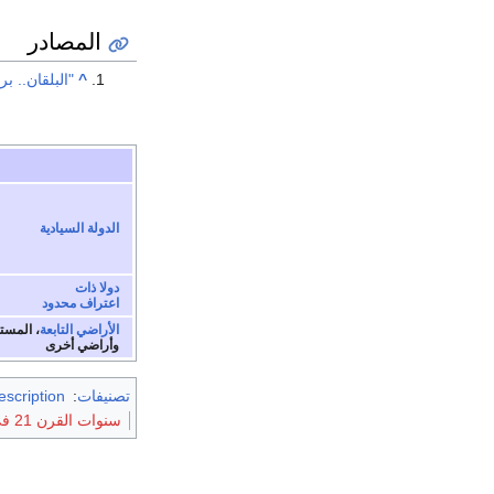
المصادر
^
"البلقان.. بر
الدولة السيادية
دولا ذات
اعتراف محدود
الأراضي التابعة
، المست
وأراضي أخرى
تصنيفات
:
escription
سنوات القرن 21 في البلقان