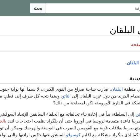
بحث
صفحة
البلقان
.
سية
في منطقة
البلقان
. صارت ساحة صراع بين القوى الكبرى، لا سيما أنها بوابة جنو
ضمام المزيد من دول غرب البلقان إلى
الناتو
. وبينما يتجه كل طرف إلى قطبٍ مخ
ة في القارة الأوروبية، لكن لمصلحة من ذلك؟
تن
إلى السلطة، بدأ في إعادة بناء تحالفاته مع الحلفاء السابقين للإتحاد السوڤيت
يا قاعدة متقدمة لروسيا في أوروپا حتى أن بلگراد نظمت احتجاجات تُندد
بالع
متع صربيا بعلاقات قوية مع القوميين الصرب في البوسنة والهرسك ويمكن أن تؤ
 كما لدى بلگراد مشكلة مع اقليم
كوسوڤو
المنشق عنها عكس ارادتها والتي تواج