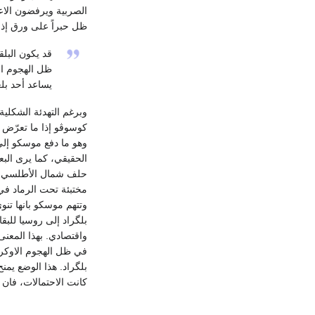
ظل حبراً على ورق إذ أ
قد يكون البلق
ظل الهجوم ال
يساعد أحد بلغ
وبرغم التهدئة الشكلية
كوسوڤو إذا ما تعرّض ا
وهو ما دفع موسكو إلى
الحقيقي، كما يرى البع
حلف شمال الأطلسي والم
مختبئة تحت الرماد في ب
وتتهم موسكو بانها تنو
بلگراد إلى روسيا للب
واقتصادي. بهذا المعنى،
في ظل الهجوم الاوكرا
بلگراد. هذا الوضع يمنح
كانت الاحتمالات، فان ا