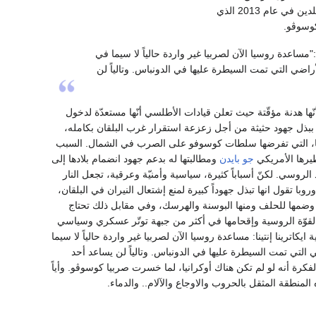
الصربية ويرفضون الاعتراف بالمؤسسات التابعة لكوسوڤو. على الرغم من اتفاق السلام الموقع بين البلدين في عام 2013 الذي
كوسوڤو.
"مساعدة روسيا الآن لصربيا غير واردة حالياً لا سيما في
ضي التي تمت السيطرة عليها في الدونباس. وتالياً لن
ها هدنة مؤقّتة حيث تعلن قيادات الأطلسي أنّها مستعدّة لدخول
ببذل جهود حثيثة من أجل زعزعة استقرار غرب البلقان بكامله،
س لها، التي تفرضها سلطات كوسوفو على الصرب في الشمال. السبب
ظيرها الأمريكي
جو بايدن
ومطالبتها له بدعم جهود انضمام بلادها إلى
لروسي. لكنّ أسباباً كثيرة، سياسية وأمنيّة وعرقية، تجعل النار
وبا تقول انها تبذل جهوداً كبيرة لمنع إشتعال النيران في البلقان،
ن وضمها للحلف ومنها البوسنة والهرسك، وفي مقابل ذلك تحتاج
القوّة الروسية وإقحامها في أكثر من جبهة توتّر عسكري وسياسي
اترينا إنتينا: مساعدة روسيا الآن لصربيا غير واردة حالياً لا سيما
لتي تمت السيطرة عليها في الدونباس. وتالياً لن يساعد أحد
لفكرة أنه لو لم تكن هناك أوكرانيا، لما خسرت صربيا كوسوڤو. وأياً
 المنطقة المثقل بالحروب والاوجاع والآلام.. والدماء.