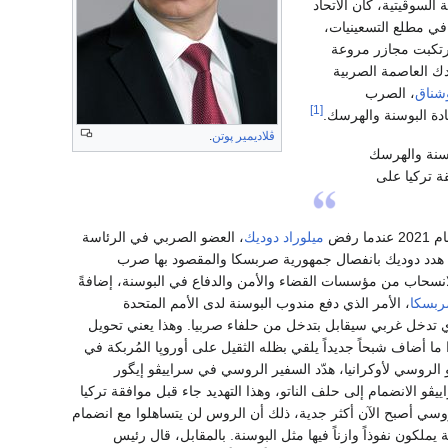
 السوڤيتية، كان الاتحاد
، في مطلع التسعينيات،
إرتكبت مجازر مروعة
دك العاصمة الصربية
وشناق
، الصرب
[1]
دة البوسنة والهرسك.
ڤلاديمير پوتن
.
وسنة والهرسك
قة تركيا على
رفض
ميلوراد دوديك
، العضو الصربي في الرئاسة
 كما هدد دوديك بانفصال جمهورية صربسكا والمقصود بها صرب
انسحاب من مؤسسات القضاء والأمن والدفاع في البوسنة، إضافةً
ربسكا
، الأمر الذي دفع مندوب البوسنة لدى الأمم المتحدة
 أي تدخل غربي سيقابل بتدخل من حلفاء صربيا. وهذا يعني تحويل
 أضاف شبحاً جديداً يلقي بظله الثقيل على أوروپا المُربكة في
 الروسي لأوكرانيا، هدّد السفير الروسي في سراييڤو إيگور
و الانضمام إلى حلف الناتو، وهذا التهديد جاء قبل موافقة تركيا
لروسي أصبح الآن أكثر جدية، ذلك أن الروس لن يتساهلوا مع انضمام
كون نفوذاً وازناً فيها مثل البوسنة. بالمقابل، قال رئيس