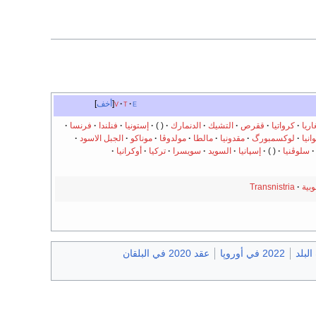
e
t
v
أخف
اريا
كرواتيا
ققرص
التشيك
الدنمارك
إستونيا
فنلندا
فرنسا
وانيا
لوكسمبورگ
مقدونيا
مالطا
مولدوڤا
موناكو
الجبل الاسود
سلوڤنيا
إسپانيا
السويد
سويسرا
تركيا
أوكرانيا
وبية
Transnistria
2022 في أوروپا
عقد 2020 في البلقان