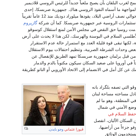
نسمح لغرب البلقان بأن يصبح ملعباً جديداً للرئيس الروسي ڤلاديمير
لمواجهة ما أسماه النفوذ الروسي هناك. جمهورية صربسكا، إحدى
المنطقتين المستقلتين اللتين تشكلان البوسنة والهرسك وتغطي حوالي نصف أراضي البلاد، يقودها ميلوراد دوديك منذ 12 عاماً تقريباً
لاستثمارات الروسية عبر جمهورية صربسكا. كما أن شركة
گازپروم
ار. في مقابل هذا الاتفاق، استخدمت روسيا حق النقض في مجلس الأمن لمنع استقلال كوسوڤو
 الأطلسي السلام في البوسنة والهرسك، لكن هذا لا يحدث على أرض
لكنها تبقى قوة قليلة العدد مع استمرار حالة عدم الاستقرار
ض وحدات الشرطة الصربية، وتنظيم احتفالات بيوم الاستقلال
 من قبل برلمان جمهورية صربسكا تمهد الطريق للإنفصال عن
 في أوروپا على صعيد السكان سيكون مكتوباً بالدم والدمار
عن كل أمل في الانضمام إلى الاتحاد الأوروپي أو الناتو كطريقة
 التي تصفه بلگراد بانه
ادل مساحته مساحة لبنان
 في المنطقة، وهو ما لم
الوضع الأمني في شمال
فظ السلام في
ن السكان الألبان، انفصل
رت صربيا تعتبر كوسوفو جزءاً من أراضيها،
ڤيوزا عثماني
وجو بايدن
.
البلاد وما زالوا يستخدمون الوثائق