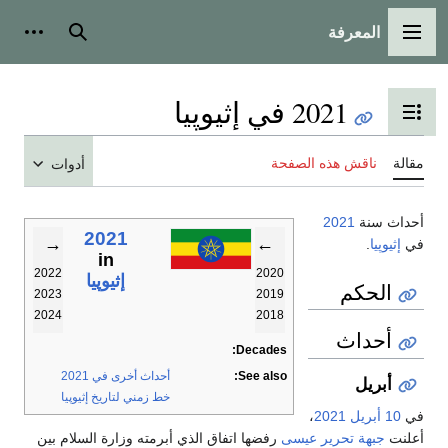
المعرفة
القائمة الرئيسية
بحث
أدوات
2021 في إثيوپيا
تبديل عرض جدول المحتويات
مقالة
ناقش هذه الصفحة
أدوات
أحداث سنة
2021
2021
→
←
في
إثيوپيا
.
in
2022
2020
إثيوپيا
الحكم
2023
2019
2024
2018
أحداث
Decades:
See also:
أحداث أخرى في 2021
أبريل
خط زمني لتاريخ إثيوپيا
في
10 أبريل
2021
،
أعلنت
جبهة تحرير عيسى
رفضها اتفاق الذي أبرمته وزارة السلام بين