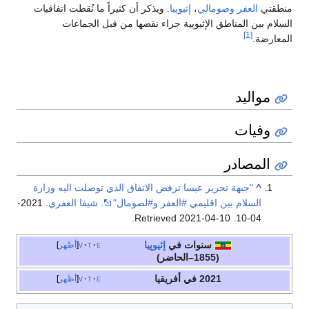
منطقتي
العفر
وصومالي
،
إثيوپيا
. ويذكر أن كثيراً ما نُقطت اتفاقيات
السلام بين المناطق الإثيوپية جراء نقضها من قبل الجماعات
[1]
المعارضة.
مواليد
وفيات
المصادر
^
"جبهة تحرير عيسا ترفض الاتفاق الذي توصلت اليه وزارة
السلام بين اقليمي #العفر و#لصومال"
.
شيفا العفري
. 2021-
.
2021-04-10
. Retrieved
04-10
سنوات في
إثيوپيا
e
t
v
أظهر
(1855–الحاضر)
2021 في أفريقيا
e
t
v
أظهر