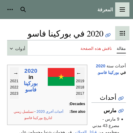
المعرفة
القائمة الرئيسية
بحث
أدوات
2020 في بوركينا فاسو
تبديل عرض جدول المحتويات
مقالة
ناقش هذه الصفحة
أدوات
أحداث سنة
2020
2020
→
←
في
بوركينا فاسو
.
in
2021
2019
بوركينا
2022
2018
فاسو
2023
2017
أحداث
Decades:
مارس
See also:
أحداث أخرى 2020
تسلسل زمني
لتاريخ بوركينا فاسو
9 مارس -
مصرع 43 مدني
معظمهم من
قبائل الفولاني
في هجمات شنها مجهولون على