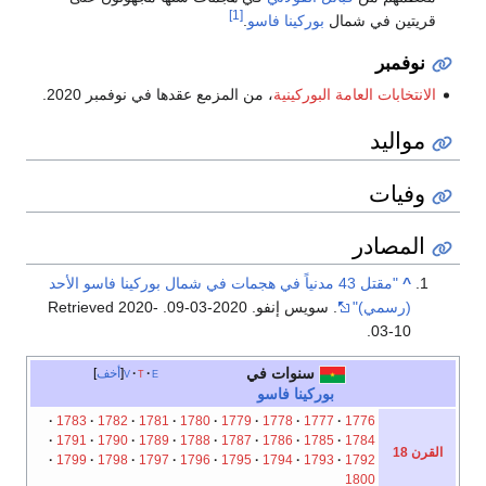
[1]
قريتين في شمال
بوركينا فاسو
.
نوفمبر
الانتخابات العامة البوركينية
، من المزمع عقدها في نوفمبر 2020.
مواليد
وفيات
المصادر
^
"مقتل 43 مدنياً في هجمات في شمال بوركينا فاسو الأحد
(رسمي)"
. سويس إنفو. 2020-03-09
. Retrieved
2020-
.
03-10
سنوات في
e
t
v
أخف
بوركينا فاسو
1783
1782
1781
1780
1779
1778
1777
1776
1791
1790
1789
1788
1787
1786
1785
1784
القرن 18
1799
1798
1797
1796
1795
1794
1793
1792
1800