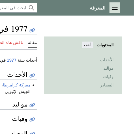
المعرفة
القائمة الرئيسية
1977 في الصومال
مقالة
ناقش هذه ال
المحتويات
أخف
الأحداث
أحداث سنة
1977
في
مواليد
الأحداث
وفيات
معركة كرامرطا
، 
المصادر
الجيش الإثيوپي.
مواليد
وفيات
المصادر