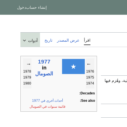
إنشاء حساب
دخول
اقرأ
عرض المصدر
تاريخ
أدوات
1977
→
←
in
1978
1976
الصومال
1979
1975
ية، وهُزم فيها
1980
1974
Decades:
See also:
أحداث أخرى في 1977
قائمة سنوات في الصومال