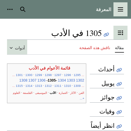
المعرفة
القائمة الرئيسية
بحث
أدوات
1305 في الأدب
تبديل عرض جدول المحتويات
مقالة
ناقش هذه الصفحة
أدوات
أحداث
قائمة الأعوام في الأدب
.
.
.
.
.
.
...
1301
1300
1299
1298
1297
1296
1295
...
1308
1307
1306
-
1305
-
1304
1303
1302
يوبيل
.
.
.
.
.
.
...
1315
1314
1313
1312
1311
1310
1309
...
.
.
.
.
.
.
الفن
الآثار
العمارة
الأدب
الموسيقى
الفلسفة
العلوم
جوائز
+...
وفيات
انظر أيضاً