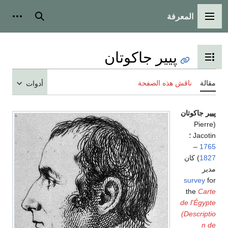
المعرفة
القائمة الرئيسية
بحث
أدوات
پيير جاكوتان
تبديل عرض جدول المحتويات
مقالة
ناقش هذه الصفحة
أدوات
پيير جاكوتان
(Pierre
Jacotin ؛
–
1765
1827
) كان
مدير
survey
for
the
Carte
de l'Égypte
(Descriptio
n de