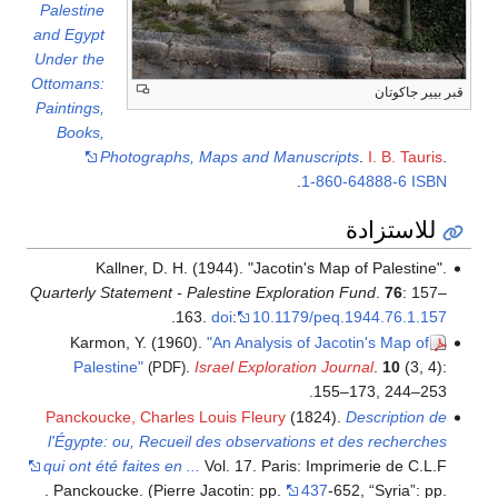
Palestine
and Egypt
Under the
Ottomans:
قبر بيير جاكوتان
Paintings,
Books,
Photographs, Maps and Manuscripts
.
I. B. Tauris
.
.
1-860-64888-6
ISBN
للاستزادة
Kallner, D. H. (1944). "Jacotin's Map of Palestine".
Quarterly Statement - Palestine Exploration Fund
.
76
: 157–
.
163.
doi
:
10.1179/peq.1944.76.1.157
Karmon, Y. (1960).
"An Analysis of Jacotin's Map of
Palestine"
.
Israel Exploration Journal
.
10
(3, 4):
(PDF)
155–173, 244–253.
Panckoucke, Charles Louis Fleury
(1824).
Description de
l'Égypte: ou, Recueil des observations et des recherches
qui ont été faites en ...
Vol. 17. Paris: Imprimerie de C.L.F
. Panckoucke.
(Pierre Jacotin: pp.
437
-652, “Syria”: pp.