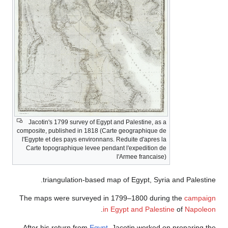
Jacotin's 1799 survey of Egypt and Palestine, as a
composite, published in 1818 (Carte geographique de
l'Egypte et des pays environnans. Reduite d'apres la
Carte topographique levee pendant l'expedition de
l'Armee francaise)
triangulation-based map of Egypt, Syria and Palestine.
The maps were surveyed in 1799–1800 during the
campaign
.
in Egypt and Palestine
of
Napoleon
After his return from
Egypt
, Jacotin worked on preparing the