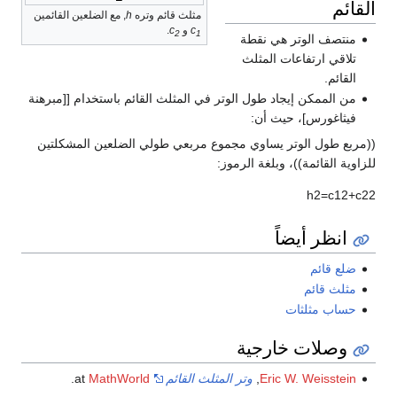
القائم
مثلث قائم وتره
h
, مع الضلعين القائمين
c
و
c
.
2
1
منتصف الوتر هي نقطة
تلاقي ارتفاعات المثلث
القائم.
من الممكن إيجاد طول الوتر في المثلث القائم باستخدام [[مبرهنة
فيثاغورس]، حيث أن:
((مربع طول الوتر يساوي مجموع مربعي طولي الضلعين المشكلتين
للزاوية القائمة))، وبلغة الرموز:
h
2
=
c
1
2
+
c
2
2
انظر أيضاً
ضلع قائم
مثلث قائم
حساب مثلثات
وصلات خارجية
Eric W. Weisstein
,
وتر المثلث القائم
at
MathWorld
.