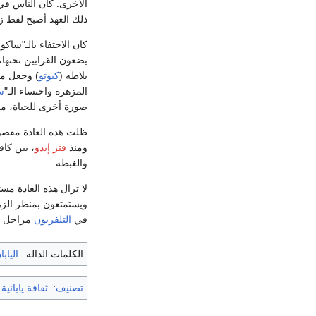
الأخرى. كان الناس في
ذلك العهد أصبح لفظ ز
كان الاحتفاء بالـ"ساك
يضعون القرابين تحتها، 
بلاطه (
كيوتو
) وجعل من
المزهرة واحتساء الـ"
س
صورة أخرى للحياة، مشرق
ظلت هذه العادة مقصو
ومنذ
فتر إيدو
، بين كا
والغبطة.
لا تزال هذه العادة مس
ويستمتعون بمنظر الزه
في
التلفزيون
مراحل عملية الإزهار (
الكلمات الدالة:
اليابا
تصنيف
:
ثقافة يابانية