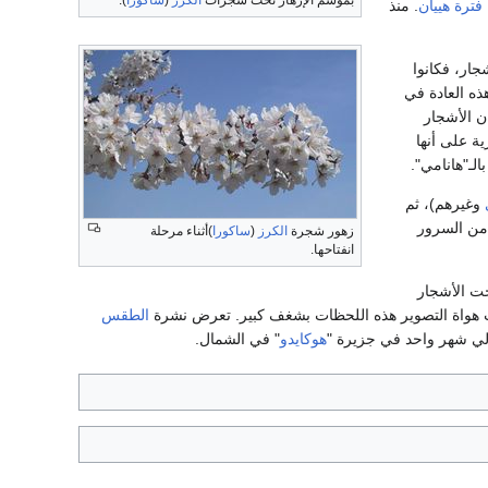
بموسم الإزهار تحت شجرات
الكرز
(
ساكورا
).
فترة هييآن
. منذ
جار، فكانوا
ذه العادة في
ن الأشجار
ية على أنها
الـ"هانامي".
وغيرهم)، ثم
 من السرور
زهور شجرة
الكرز
(
ساكورا
)أثناء مرحلة
انفتاحها.
حت الأشجار
الطقس
الي شهر واحد في جزيرة "
هوكايدو
" في الشمال.