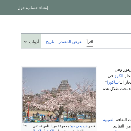
إنشاء حساب
دخول
اقرأ
عرض المصدر
تاريخ
أدوات
زهور وهي
شجار
الكرز
في
ر الـ"
ساكورا
"
اء تحت ظلال هذه
الصينية
ن التقاليد
قصر
هيميجي-جو
: مجموعة من الناس تحتفي