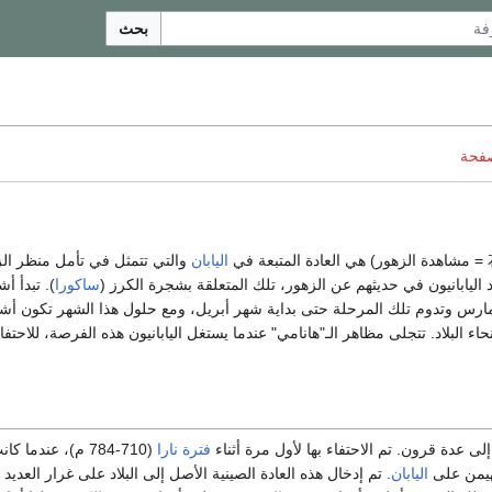
بحث
صفحة
اليابان
والتي تتمثل في تأمل منظر ال
د اليابانيون في حديثهم عن الزهور، تلك المتعلقة بشجرة الكرز (
ساكورا
). تبدأ أ
 مارس وتدوم تلك المرحلة حتى بداية شهر أبريل، ومع حلول هذا الشهر تكون أشجا
ء البلاد. تتجلى مظاهر الـ"هانامي" عندما يستغل اليابانيون هذه الفرصة، للاحتف
إلى عدة قرون. تم الاحتفاء بها لأول مرة أثناء
فترة نارا
(710-784 م)، عندما كانت الثقافة
هيمن على
اليابان
. تم إدخال هذه العادة الصينية الأصل إلى البلاد على غرار العديد م