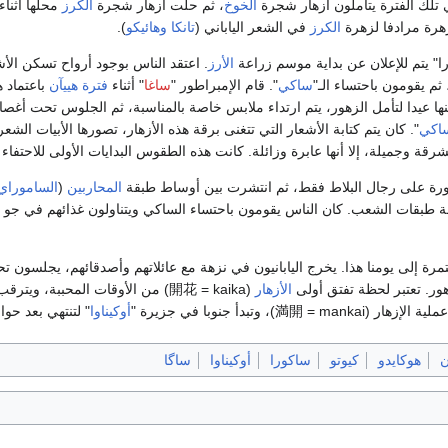
 تلك الفترة يتأملون أزهار شجرة
الخوخ
، ثم حلت أزهار شجرة
الكرز
محلها أثناء
هرة مرادفا لزهرة
الكرز
في الشعر الياباني (
تانكا
وهائيكو
).
ورا" يتم للإعلان عن بداية موسم زراعة
الأرز
. اعتقد الناس بوجود أرواح تسكن الأش
ثم يقومون باحتساء الـ"
ساكي
". قام الإمبراطور "
ساغا
" أثناء
فترة هييآن
باعتماد ه
ها عيدا لتأمل الزهور، يتم ارتداء ملابس خاصة بالمناسبة، ثم الجلوس تحت أغصا
اكي
". كان يتم كتابة الأشعار التي تتغنى برقة هذه الأزهار، تصورها الأبيات الشعر
ة وجميلة، إلا أنها عابرة وزائلة. كانت هذه الطقوس البدايات الأولى للاحتفاء ب
رة على رجال البلاط فقط، ثم انتشرت بين أوساط طبقة
المحاربين
(
الساموراي
فة طبقات الشعب. كان الناس يقومون باحتساء الساكي ويتناولون غذائهم في جو
تمرة إلى يومنا هذا. يخرج اليابانيون في نزهة مع عائلاتهم وأصدقائهم، يجلسون ت
ور. تعتبر لحظة تفتق أولى
الأزهار
(開花 = kaika) من الأوقات المحببة، ويترقب هواة التصوير هذه اللحظات بشغف كبير. تعرض نشرة
満開 = mankai)، وتبدأ جنوبا في جزيرة "
أوكيناوا
" لتنتهي بعد حو
ن
هوكايدو
كيوتو
ساكورا
أوكيناوا
ساگا