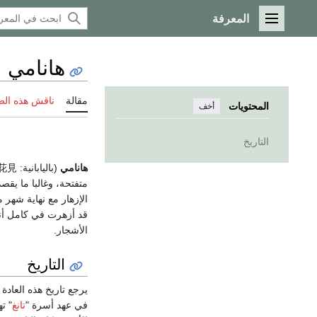
المعرفة
القائمة الرئيسية
هانامي
مقالة
ناقش هذه ال
المحتويات
أخف
التاريخ
هانامي
(باليابانية: 花見 = مشاهدة الزهور) هي العادة المتبعة في
متفتحة، وغالبا ما يقص
الإزهار مع نهاية شهر
قد أزهرت في كامل أنحا
الأشجار.
التاريخ
يرجع تاريخ هذه العادة 
في عهد أسرة "
تانغ
" ت