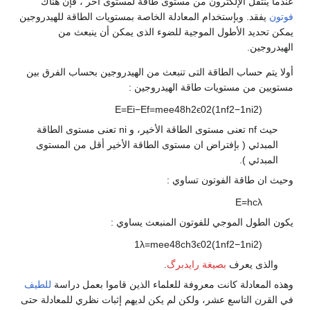
عندما ينتقل الإلكترون من مستوى طاقة لمستوى اخر ، فإن هناك
فوتون
يفقد. وبإستخدام المعادلة الخاصة بمستويات الطاقة للهيدروجين
يمكن تحديد الأطول الموجية للضوء الذى يمكن أن ينبعث من
الهيدروجين.
أولا يتم حساب الطاقة التى تنبعث من الهيدروجين بحساب الفرق بين
مستويين من مستويات طاقة الهيدروجين :
E
=
E
i
−
E
f
=
m
e
e
4
8
h
2
ϵ
0
2
(
1
n
f
2
−
1
n
i
2
)
حيث
f
n
تعنى مستوى الطاقة الأخير، و
i
n
تعنى مستوى الطاقة
المبدئي ( بإفتراض ان مستوى الطاقة الأخير أقل من المستوى
المبدئي ).
وحيث ان طاقة الفوتون تساوي :
E
=
h
c
λ
يكون الطول الموجي للفوتون المنبعث يساوي :
1
λ
=
m
e
e
4
8
c
h
3
ϵ
0
2
(
1
n
f
2
−
1
n
i
2
)
والذى يعرف
بصيغة رايدبرگ
.
وهذه المعادلة كانت معروفة للعلماء الذين قاموا بعمل دراسة
للطيف
في القرن التاسع عشر، ولكن لم يكن لديهم إثبات نظري للمعادلة حتى