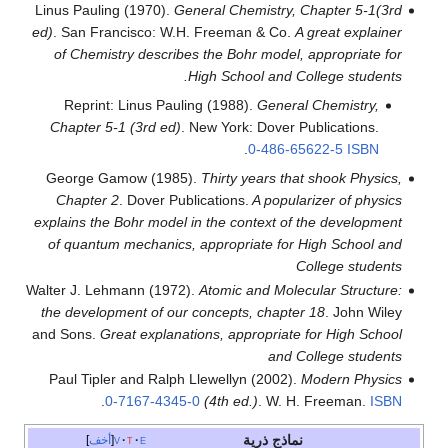
Linus Pauling (1970).
General Chemistry, Chapter 5-1(3rd
ed)
. San Francisco: W.H. Freeman & Co.
A great explainer
of Chemistry describes the Bohr model, appropriate for
High School and College students.
Reprint:
Linus Pauling (1988).
General Chemistry,
Chapter 5-1 (3rd ed)
. New York: Dover Publications.
.
0-486-65622-5
ISBN
George Gamow (1985).
Thirty years that shook Physics,
Chapter 2
. Dover Publications.
A popularizer of physics
explains the Bohr model in the context of the development
of quantum mechanics, appropriate for High School and
College students
Walter J. Lehmann (1972).
Atomic and Molecular Structure:
the development of our concepts, chapter 18
. John Wiley
and Sons.
Great explanations, appropriate for High School
and College students
Paul Tipler and Ralph Llewellyn (2002).
Modern Physics
.
0-7167-4345-0
(4th ed.)
. W. H. Freeman.
ISBN
نماذج ذرية
e
t
v
أخف