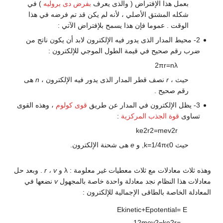
بعمل هذا الإفتراض ( والذى يعرف
بفرض دى بروليه
) في
شكله المشتق الأصلي ، لأنه لم يكن قد تم فرضه في هذا
الوقت . عموما فإن هذا يسمح بلإفتراض الآتي :
2- محيط المدار الذى يدور فيه الإلكترون لابد أن يكون ناتج من
ضرب رقم صحيح في قيمة الطول الموجي للإلكترون :
2
π
r
=
n
λ
حيث ،
r
نصف قطر المدار الذى يدور فيه الإلكترون ،
n
هى
رقم صحيح .
3- يظل الإلكترون في المدار عن طريق
قوى كولوم
، وهذه القوى
تساوى
قوة الجذب المركزية
:
k
e
2
r
2
=
m
e
v
2
r
حيث
0
ϵ
π
4
/
1
=
k
, و
e
هى شحنة الإلكترون.
وهذه ثلاث معادلات مع ثلاث معطيات غير معلومة :
λ
و
r ، v
. وبعد حل
معادلات هذا النظام نجد معادلة واحدة خاصة بالمجهول
v
نضعها في
المعادلة الخاصة بالطاقى الإجمالية للإلكترون :
E
k
i
n
e
t
i
c
+
E
p
o
t
e
n
t
i
a
l
=
E
1
2
m
e
v
2
−
k
e
2
r
=