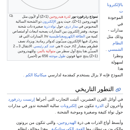
بالإلكترونا
ت
نموذج رذرفورد-بور
لذرة هيدروجين
(
1
=
Z
) أو لأيون مثل
الموجودة
الهيدروجين (
1
>
Z
)، حيث يدور
الإلكترون
ذو الشحنة السالبة
في
المحبوس في
مدار ذري
، حول
نواة ذرية
صغيرة ذات شحنة
مدارات -
موجبة، وقفز إلكترون بين المدارات يصحبه انبعاث أو امتصاص
وذلك مثل
كمية من
الطاقة الكهرومغناطيسية
ν
h
. المدارات التي قد
يتحرك فيها الإلكترون مبيـَّنون كدوائر رمادية; ويزداد نصف
النظام
قطرهم بمقدار
2
n
, حيث
n
هي
عدد كم رئيسي
. الانتقال
3
→
2
الشمسي
.
المبيـَّن هنا ينتج أول سطر من
متوالية بالمر
، وللهيدروجين
ونظرا
(
1
=
Z
) ينتج عنها فوتون
طول موجته
656 نم (أحمر).
لسهولة
هذا
النموذج فإنه لا يزال يستخدم كمقدمة لدارسي
ميكانيكا الكم
.
التطور التاريخي
في أوائل القرن العشرين، أثبتت التجارب التى أجراها
إرنست رذرفورد
وأخرون أن
الذرة
تتكون من
إلكترونات
سالبة الشحنة تدور في مدارات
حول نواة كثيفة وصغيرة وموجبة الشحنة .
وأبسط أواع الذرات هى ذرة
الهيدروجين
، والتى تتكون من بروتون
وإلكترون مرتبطان معا
القوى الكهرستاتيكية
. وهذا مخالف لنظام