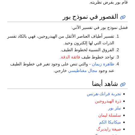
قام بور بفرض نظريته.
القصور في نموذج بور
فشل نموذج بور في تفسير الآتي:
تفسير أطياف العناصر الأثقل من الهيدروجين، فهي بالكاد تفسر
الذرات التي لها إلكترون وحيد.
الفروق النسبية لخطوط الطيف.
تواجد خطوط طيف
فائقة الدقة
.
ظاهرة زيمان
- والتي تنص على وجود تغير في خطوط الطيف
عند وجود
مجال مغناطيسي
خارجي.
شاهد أيضا
تجربة فرانك-هرتس
ذرة الهيدروجين
نيلز بور
سلسلة ليمان
ميكانيكا الكم
صيغة رايدبرگ