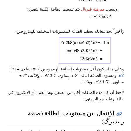
وبسبب
مبرهنة ڤيريال
يتم تبسيط الطاقة الكلية لتصبح :
E
=
−
1
2
m
e
v
2
وأخيراً نجد معادلة تعطينا الطاقة للمستويات المختلفة للهيدروجين :
2
π
2
k
2
(
m
e
e
4
h
2
)
1
n
2
−
=
E
n
m
e
e
4
8
h
2
ϵ
0
2
1
n
2
−
=
1
3
.
6
e
V
n
2
−
=
وعلى هذا، يكون أقل مستويات الطاقة للهيدروجين
n=1
يساوى -13.6
eV
. ومستوى الطاقة التالى 'n=2
يساوى -3.4 eV ، والثالث 'n=3
يساوى -1.51 eV ، وهكذا.
لاحظ أن كل هذه الطاقات أقل من الصفر، وهذا يعنى أن الإلكترون في
حالة إرتباط مع البروتون.
الإنتقال بين مستويات الطاقة (صيغة
رايدبرگ)