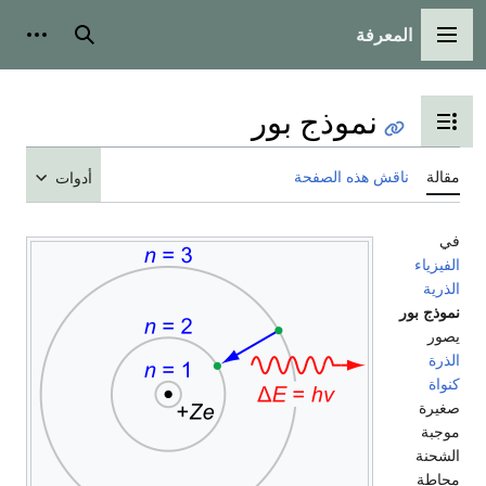
المعرفة
القائمة الرئيسية
بحث
أدوات
نموذج بور
تبديل عرض جدول المحتويات
مقالة
ناقش هذه الصفحة
أدوات
في
الفيزياء
الذرية
نموذج بور
يصور
الذرة
كنواة
صغيرة
موجبة
الشحنة
محاطة