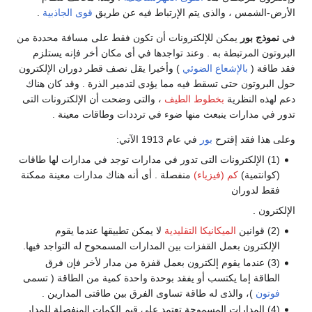
الأرض-الشمس ، والذى يتم الإرتباط فيه عن طريق
قوى الجاذبية
.
في
نموذج بور
يمكن للإلكترونات أن تكون فقط على مسافة محددة من
البروتون المرتبطة به . وعند تواجدها في أى مكان أخر فإنه يستلزم
فقد طاقة (
بالإشعاع الضوئي
) وأخيرا يقل نصف قطر دوران الإلكترون
حول البروتون حتى تسقط فيه مما يؤدى لتدمير الذرة . وقد كان هناك
دعم لهذه النظرية
بخطوط الطيف
، والتى وضحت أن الإلكترونات التى
تدور في مدارات ينبعث منها ضوء في ترددات وطاقات معينة .
وعلى هذا فقد إقترح
بور
في عام 1913 الآتي:
(1) الإلكترونات التى تدور في مدارات توجد في مدارات لها طاقات
(كوانتمية)
كم (فيزياء)
منفصلة . أى أنه هناك مدارات معينة ممكنة
فقط لدوران
الإلكترون .
(2) قوانين
الميكانيكا التقليدية
لا يمكن تطبيقها عندما يقوم
الإلكترون بعمل القفزات بين المدارات المسمحوح له التواجد فيها.
(3) عندما يقوم إلكترون بعمل قفزة من مدار لأخر فإن فرق
الطاقة إما يكتسب أو يفقد بوحدة واحدة كمية من الطاقة ( تسمى
فوتون
)، والذى له طاقة تساوى الفرق بين طاقتى المدارين .
(4) المدارات المسموحة تعتمد على قيم الكمات المنفصلة للمدار