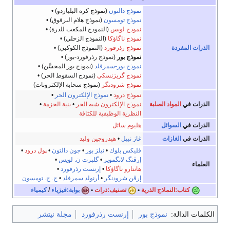
نموذج دالتون
(نموذج كرة البلياردو)
•
نموذج تومسون
(نموذج هلام البرقوق)
•
نموذج لويس
(النموذج المكعب للذرة)
•
نموذج ناگاؤكا
(النموذج الزحلي)
•
الذرات المفردة
نموذج رذرفورد
(النموذج الكوكبي)
•
نموذج بور
(نموذج رذرفورد-بور)
•
نموذج بور-سمرفلد
(نموذج بور المحسَّن)
•
نموذج گريزنسكي
(نموذج السقوط الحر)
•
نموذج شرودنگر
(نموذج سحابة الإلكترونات)
نموذج درود
•
نموذج الإلكترون الحر
•
الذرات في
المواد الصلبة
نموذج الإلكترون شبه الحر
•
بنية الحزمة
•
النظرية الوظيفية للكثافة
الذرات في
السوائل
هليوم سائل
الذرات في
الغازات
غاز نبيل
•
هيدروجين وليد
فليكس بلوك
•
نيلز بور
•
جون دالتون
•
پول درود
•
إرڤنگ لانگموير
•
گلبرت ن. لويس
•
العلماء
هانتارو ناگاؤكا
•
إرنست رذرفورد
•
إرڤن شرودنگر
•
أرنولد سمرفلد
•
ج. ج. تومسون
كتاب:النماذج الذرية
•
تصنيف:ذرات
•
بوابة:فيزياء
/
كيمياء
الكلمات الدالة:
نموذج بور
إرنست رذرفورد
مجلة نيتشر