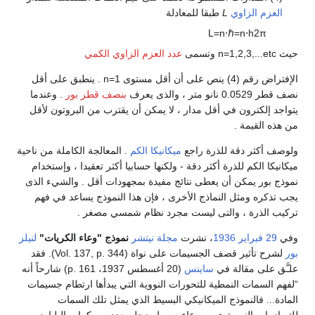
العزم الزاوي
L
طبقا للمعادلة
L
=
n
⋅
ℏ
=
n
⋅
h
2
π
حيث n=1,2,3,...etc وتسمى
عدد العزم الزاوي الكمي
الإفتراض رقم (4) ينص على أن أقل مستوى n=1 . ينطبق على أقل
نصف قطر 0.0529 نانو متر ، والذى يعرف
بنصف قطر بور
. وعندما
يتواجد إلكترون في أقل مدار ، لا يمكن أن يقترب من البروتون لأقل
من هذه القيمة .
ولوصف أكثر دقة للذرة راجع
ميكانيكا الكم
. المعالجة الكاملة من ناحية
ميكانيكا الكم للذرة أكثر دقة - ولكنها حسابيا أكثر تعقيدا ، وإستخدام
نموذج بور يمكن أن يعطى نتائج مفيدة بمجهودات أقل . والشيء الذى
يجب تذكره ومثل النماذج الأخرى ، فإن هذا النموذج يساعد في فهم
تركيب الذرة ، والتى ليست مجرد نظام شمسي مصغر .
وفي
29 فبراير
1936
، نشرت
مجلة نيتشر
نموذج "وعاء الكريات"
لنيلز
بور
لشرح تأثير قصف الجسيمات على نواة (Vol. 137, p. 344). فقد
علـَّق على مقالة في
ساينس
(20 أغسطس 1937، p. 161) شارحاً أنه
“لفهم السمات النمطية للتحورات النووية التي يبدأها ارتطام جسيمات
المادة... فالنموذج الميكانيكي البسيط الذي يمثل تلك السمات