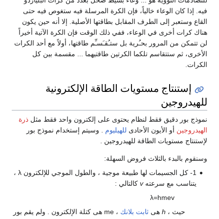
للتصادمات النووية هو ... وعاء بسيط ضحل بعدد من كرات البلياردو
فيه. إذا كان الوعاء خالياً، فإن الكرة المرسلة فيه ستغوص فيه حتى
القاع وستعبر إلى الطرف المقابل بطاقتها الأصلية. إلا أنه حين يكون
هناك كرات أخرى في الوعاء، ففي ذلك الوقت فإن الكرة الآتية أخيراً
لن تتمكن من المرور بحـُرية بل ستـُقـَسـِّم طاقتها، أولاً مع أحد الكرات
الأخرى، ثم ستتقاسم تلكما الكرتين طاقتيهما ... مقسمة بين كل
الكرات.
إستنتاج مستويات الطاقة الإلكترونية
للهيدروجين
نموذج بور دقيق فقط لنظام يحتوى على إلكترون واحد فقط مثل
ذرة
الهيدروجين
أو الأيون الأحادى
للهيليوم
. وسيتم إستخدام نموذج بور
لإستنتاج مستويات الطاقة للهيدروجين .
وسنقوم بالبدء بالثلاث فروض السهلة:
1- كل الجسيمات لها طبيعة موجية ، والطول الموجي للإلكترون
λ
،
يتناسب مع سرعته
v
كالتالي :
λ
=
h
m
e
v
حيث ،
h
هى
ثابت بلانك
،
e
m
هى كتلة الإلكترون . ولم يقم بور