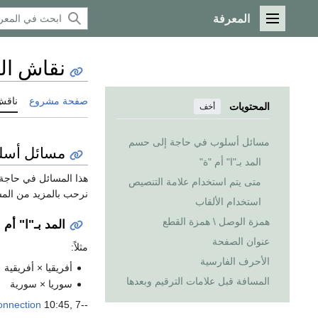
المعرفة
القائمة الرئيسية
نقاش ال
صفحة مشروع
ناقش
المحتويات
أخف
مسائل أسلوب في حاجة إلى حسم
مسائل أسل
المد بـ"ا" أم "ة"
هذا المسائل في حاجة 
متى يتم استخدام علامة التنصيص
نرحب بالمزيد من المس
استخدام الألقاب
همزة الوصل \ همزة القطع
المد بـ"ا" أم 
عنوان الصفحة
مثلاً:
الأحرف الفارسية
أفريقيا × أفريقية
المسافة قبل علامات الترقيم وبعدها
سوريا × سورية
--
10:45, 7 يونيو 2006 (UTC)
onnection