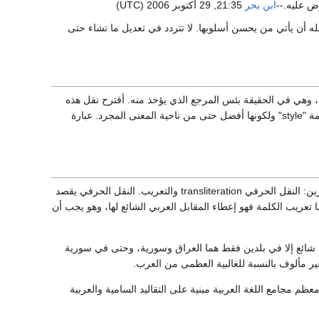
رض عليه.--
ابن بحر
21:35, 29 أكتوبر 2006 (UTC)
ه أن يأتي من يحسن أسلوبها. لا تتردد في تعديل ما تشاء حتى
man"، وأظن أنه أخذ عن ويكيبيديا العربية، وهي في الحقيقة بئس المرجع الذي يؤخذ منه. أقترح نقل هذه
الصفحة إلى صفحة جديدة بعنوان "دليل التنسيق" لكون كلمة "تنسيق" أقرب إلى المعنى الذي تؤديه كلمة "style" ولكونها أفضل حتى من ناحية المعنى المجرد. عبارة
استخدام الأحرف الفارسية في عناوين المقالات هو حسب رأيي أمر غير موفق. يجب أن نفرق بين أمرين: النقل الحرفي transliteration والتعريب. النقل الحرفي يقصد
 تعريب الكلمة فهو إعطاء المقابل العربي الشائع لها، وهو يجب أن
 شائع إلا في بلدين فقط هما العراق وسورية، وحتى في سورية
ر مألوف بالنسبة للغالبية العظمى من العرب.
م مجامع اللغة العربية مبنية على التقاليد السامية والعربية