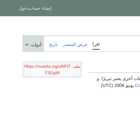
إنشاء حساب
دخول
اقرأ
عرض المصدر
تاريخ
أدوات
ملف:Https://marefa.org/wNPtT.
F3GqiW
 أخرى يعتبر تبريرًا. و
Co