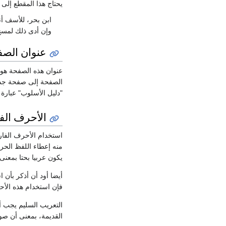
يحتاج هذا المقطع إلى 
ابن بحر، للأسف أن
وإن أدى ذلك لمسح
عنوان الصف
"دليل الأسلوب" عبارة 
الأحرف الف
منه إعطاء اللفظ الحرف
يكون عربيا بحتا بمعنى
أيضا أود أن أذكر بأن
فإن استخدام هذه الأح
التعريب السليم يجب أن
القديمة، بمعنى أن صوت g مثلا يعرب إلى غ إلا فيما شاع تعريبه ب