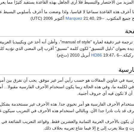
المزيد من الاختصار والتبسيط فلا أرى الجاهل بهذه القاعدة يستفيد كثيرًا مما يع
ا أعرف هذه القاعدة سماعيا لا قياسيا، ولذا وضعت ما أعرف بأسلوبي البسيط عل
 جميع المكتوب. --
21:40, 29 أكتوبر 2006 (UTC)
Marquez
حة
عنوان هذه الصفحة هو ترجمة غير دقيقة لعبارة "ual of style
ركيكة.--
19:47، 6 أبريل 2010 (ت‌ع‌م)
HD86
ارسية
ي لكلمة ما، وفي هذه الحالة ربما يكون استخدام الأحرف الفارسية مقبولا... أما
 أن لا تكون فيه أي حروف أجنبية.
 استخدام الأحرف الفارسية هو أمر نخبوي جدا. هذه الأحرف غير مستخدمة بشكل
رف قد بات نادرا جدا الآن. وبالتالي استخدام هذه الأحرف في التعريب سيكون غي
 يكون بالأحرف العربية الثمانية والعشرين فقط. وقواعد التعريب الشائعة في معظ
خلاف ذلك.