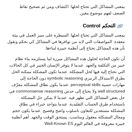
بمعنى المشاكل التي تحتاج لحلها: اكتشاف ومن ثم تصحيح نقاط
الضعف لفهم موضوع معين.
التحكم Control
بمعنى المشاكل التي تحتاج لحلها: السيطرة على سير العمل في بيئة
معقدة. المواصفات التي لابد من توافرها في المشاكل كي نحكم ونقول
بأن هذه المشاكل تحتاج إلى أنظمة خبيرة لبناءها:
أن تكون الحاجة لحلول هذه المشاكل مبررة لما يستلزمه بناء نظام
خبير من التكلفة والجهد. عندما لا يتوفر الإنسان الخبير في كل الحالات
التي نحتاج إليه فيها لحل المشكلة. عندما تكون المشكلة ممكنة الحل
بطرق الاستدلال الرمزي symbolic reasoning دون الحاجة إلى
مهارات حسية perceptual skills. عندما يكون نطاق المشكلة معرَّف
well structured ولا يحتاج إلى حدس commonsense reasoning في
حل بعض المشاكل التي تظهر فيه. عندما لا يمكن حل المشكلة
باستخدام طرق الحساب التقليدية. عندما يتواجد خبراء في نطاق
المشكلة مستعدين للتعاون باسلوب واضح وفصيح. عندما يكون حجم
ومجال المشكلة معقول ومناسب، يستحق الوقت والجهد. أهم أنظمة
خبيرة معروفة في العالم اليوم Well-Known ES