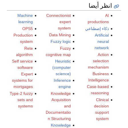
انظر أيضا
Machine
Connectionist
AI
learning
expert
productions
system
ذكاء إصطناعي
OPS5
Data Mining
Production
Artificial
system
Fuzzy logic
neural
network
Rete
Fuzzy
algorithm
cognitive map
Action
selection
Self service
Heuristic
mechanism
software
(computer
science)
Business
Expert
Intelligence
systems for
Inference
mortgages
engine
Case-based
reasoning
Type-2 fuzzy
Knowledge
sets and
Acquisition
Clinical
systems
and
decision
Documentatio
support
n Structuring
system
Knowledge