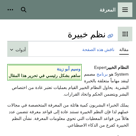
المعرفة
القائمة الرئيسية
بحث
أدوات
نظم خبيرة
تبديل عرض جدول المحتويات
مقالة
ناقش هذه الصفحة
أدوات
النظام الخبير
Expert
وسيم أبو زينة
System هو
برنامج
مصمم
ساهم بشكل رئيسي في تحرير هذا المقال
لينفد مهاماً متعلقة بالخبرة
البشرية. يحاول النظام الخبير القيام بعمليات تعتبر عادة من اختصاص
البشر ويتضمن الحكم واتخاد القرارات.
يملك الخبراء البشريون كمية هائلة من المعرفة المتخصصة في مجالات
عملهم لذا فإن النظم الخبيرة تستند عادة إلى قواعد معرفة تتضمن عدد
هائلاً من قواعد المعطيات التي تحوي معلومات المعرفة. نشأن النظم
الخبيرة كفرع من الذكاء الاصطناعي.