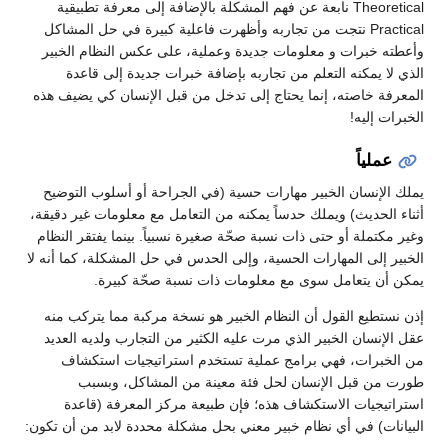
Theoretical نابعة عن فهم المشكلة بالإضافة إلى معرفة تطبيقية
Practical نتجت من تجاربه وأظهرت فاعلية كبيرة في حل المشاكل
وأعطته خبرات و معلومات جديدة وعملية، على عكس النظام الخبير
الذي لا يمكنه التعلم من تجاربه بإضافة خبرات جديدة إلى قاعدة
المعرفة خاصته، إنما يحتاج إلى تدخل من قبل الإنسان كي يضيف هذه
الخبرات إليه!
عملياً
يملك الإنسان الخبير مهارات حسية (في الجراحة أو أسلوب التوضيح
أثناء الحديث) ويملك حدساً يمكنه من التعامل مع معلومات غير دقيقة،
وغير مكتملة أو حتى ذات نسبة صحّة صغيرة نسبياً. بينما يفتقر النظام
الخبير إلى المهارات الحسية، وإلى الحدس في حل المشكلة، كما أنه لا
يمكن أن يتعامل سوى مع معلومات ذات نسبة صحّة كبيرة.
إذن نستطيع القول أن النظام الخبير هو نسخة مركبة مما يتركب منه
عقل الإنسان الخبير الذي مرت عليه الكثير من التجارب ولديه العديد
من الخبرات، فهي برامج عملية تستخدم استراتيجيات استكشاف
طورت من قبل الإنسان لحل فئة معينة من المشاكل، وبسبب
استراتيجيات الاستكشاف هذه؛ فإن طبيعة مركز المعرفة (قاعدة
البيانات) في أي نظام خبير معني بحل مشكلة محددة لابد من أن تكون: