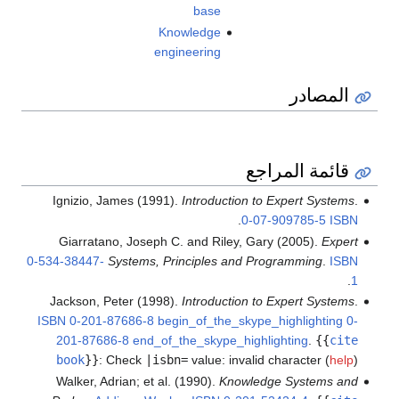
base
Knowledge
engineering
المصادر
قائمة المراجع
Ignizio, James (1991).
Introduction to Expert Systems
.
.
0-07-909785-5
ISBN
Giarratano, Joseph C. and Riley, Gary (2005).
Expert
0-534-38447-
Systems, Principles and Programming
.
ISBN
.
1
Jackson, Peter (1998).
Introduction to Expert Systems
.
ISBN
0-201-87686-8 begin_of_the_skype_highlighting 0-
201-87686-8 end_of_the_skype_highlighting
.
{{
cite
book
}}
:
Check
|isbn=
value: invalid character (
help
)
Walker, Adrian; et al. (1990).
Knowledge Systems and