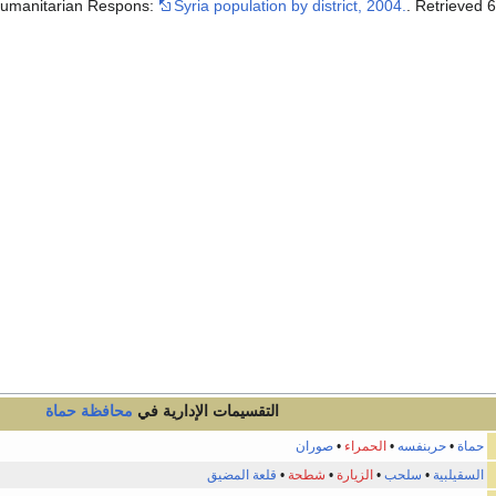
umanitarian Respons:
Syria population by district, 2004.
. Retrieved 
التقسيمات الإدارية في
محافظة
حماة
حماة
•
حربنفسه
•
الحمراء
•
صوران
السقيلبية
•
سلحب
•
الزيارة
•
شطحة
•
قلعة المضيق