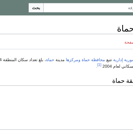
بحث
ماة
صفحة
رية
إدارية
تتبع
محافظة
حماة
ومركزها
مدينة
حماة
، بل
[1]
ني لعام 2004
.
ة حماة