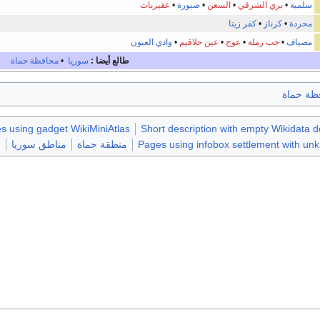
سلمية
•
بري الشرقي
•
السعن
•
صبورة
•
عقيربات
محردة
•
كرناز
•
كفر زيتا
مصياف
•
جب رملة
•
عوج
•
عين حلاقيم
•
وادي العيون
طالع أيضا :
سوريا
•
محافظة حماة
ظة حماة
s using gadget WikiMiniAtlas
Short description with empty Wikidata d
Pages using infobox settlement with u
منطقة حماة
مناطق سوريا
م