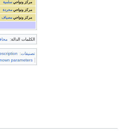
مركز ونواحي
سلمية
مركز ونواحي
محردة
مركز ونواحي
مصياف
الكلمات الدالة:
محاف
تصنيفات
:
escription
nknown parameters