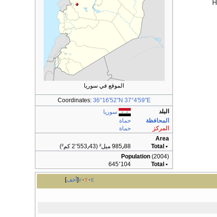
H
الموقع في سوريا
Coordinates:
36°16′52″N
37°4′59″E
البلد
سوريا
المحافظة
حماة
المركز
حماة
Area
• Total
985٫88 ميل² (2٬553٫43 كم²)
Population
(2004)
645٬104
• Total
e
t
v
أخف