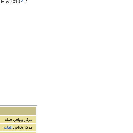
6 May 2013
^
مركز ونواحي
حماة
مركز ونواحي
الغاب