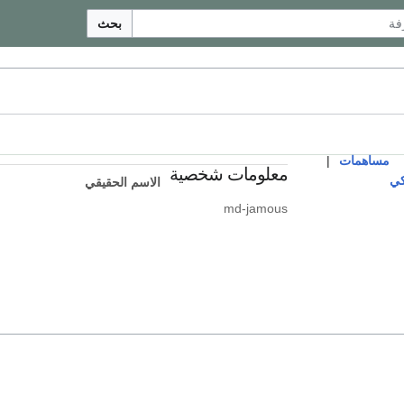
بحث
مساهمات
|
معلومات شخصية
كي
الاسم الحقيقي
md-jamous