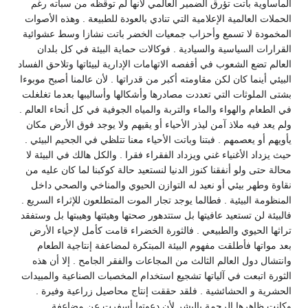
المأساوية باتت تؤرق الضمير العالمي لأنها لم توقظه من سباته رغم
الحملات العالمية الإعلامية التي تنادي بالعودة للطبيعة . وهذه الأصوات
المخمودة لا تسمع وأحزاب جمعيات الخضر باتت نشازا وسط عشوائية
القرارات السياسية والسيادية . فوكالات حماية البيئة في كل بلدان
العالم تضع الشعوب في أقفصه الاتهامات الإدارية لبيئاتها وتلاحق الفساد
البيئي أينما كان لكن مقاومته أكبر من قدراتها . لأن عالمنا أصبح موبوءا
بشتى الملوثات التي تعددت مصادرها وأشكالها وأساليبها بعدما تغلغلت
في الطعام والهواء والماء والتربة والمياه الجوفية في كل أنحاء العالم .
ولم يعد فيه ملاذ آمن ليذر الأحياء أو يقيهم ولا يوجد فوق الأرض مكان
يأويهم أو يعصمهم . فبتنا وباتت الأحياء معنا تتلظي في الجحيم البيئي .
حيث يزداد الأغنياء غني ويزداد الفقراء فقرا . والكل هالك في البيئة لا
محالة حتى ولو أنفقنا كنوز الدنيا لنستعيد حالة كوكبنا لما كان عليه من
نقاوة وطهر بيئي أو نعيد له التوازن الحيوي والمناخي والصحي داخل
المنظومة البيئية . فطالما يوجد تجار الموت المتطلعون للإثراء السريع .
فالبيئة لن تستعيد عافيتها بل ستتدهور صحتها وهيئتها وهيبتها بل وستفقد
تراثها الحيوي والطبيعي . فالثورة الخضراء قامت كأمل لإحياء الأرض
بعد مواتها فأطلقت مفهوم البيئة المبتكرة لمضاعفة إنتاجية الطعام
وانتشال دول العالم الثالث من المجاعات والفقر الجامح . إلا أن هذه
الثورة اتبعت في آلياتها تشجيع استخدام المخصبات الصناعية والمبيدات
الحشرية و الحشائشية . فلقد حققت إنتاج محاصيل زراعية وفيرة .
وكانت ظاهرها الرحمة بالبشر لأن دعوتها أسفرت عن مضاعفة