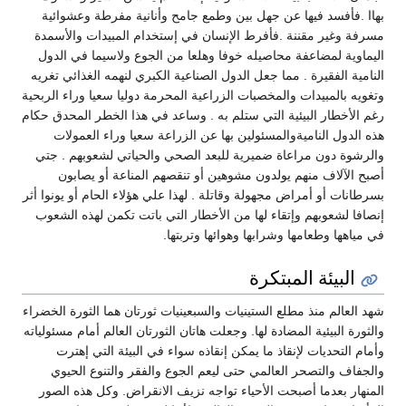
بهاا .فأفسد فيها عن جهل بين وطمع جامح وأنانية مفرطة وعشوائية
مسرفة وغير مقننة .فأفرط الإنسان في إستخدام المبيدات والأسمدة
اليماوية لمضاعفة محاصيله خوفا وهلعا من الجوع ولاسيما في الدول
النامية الفقيرة . مما جعل الدول الصناعية الكبري لنهمه الغذائي تغريه
وتغويه بالمبيدات والمخصبات الزراعية المحرمة دوليا سعيا وراء الربحية
رغم الأخطار البيئية التي ستلم به . وساعد في هذا الخطر المحدق حكام
هذه الدول الناميةوالمسئولين بها عن الزراعة سعيا وراء العمولات
والرشوة دون مراعاة ضميرية للبعد الصحي والحياتي لشعوبهم . جتي
أصبح الآلاف منهم يولدون مشوهين أو تنقصهم المناعة أو يصابون
بسرطانات أو أمراض مجهولة وقاتلة . لهذا علي هؤلاء الحام أو يونوا أثر
إنصافا لشعوبهم وإتقاء لها من الأخطار التي باتت تكمن لهذه الشعوب
في مياهها وطعامها وشرابها وهوائها وتربتها.
البيئة المبتكرة
شهد العالم منذ مطلع الستينيات والسبعينيات ثورتان هما الثورة الخضراء
والثورة البيئية المضادة لها. وجعلت هاتان الثورتان العالم أمام مسئولياته
وأمام التحديات لإنقاذ ما يمكن إنقاذه سواء في البيئة التي إهترت
والجفاف والتصحر العالمي حتى ليعم الجوع والفقر والتنوع الحيوي
المنهار بعدما أصبحت الأحياء تواجه نزيف الانقراض. وكل هذه الصور