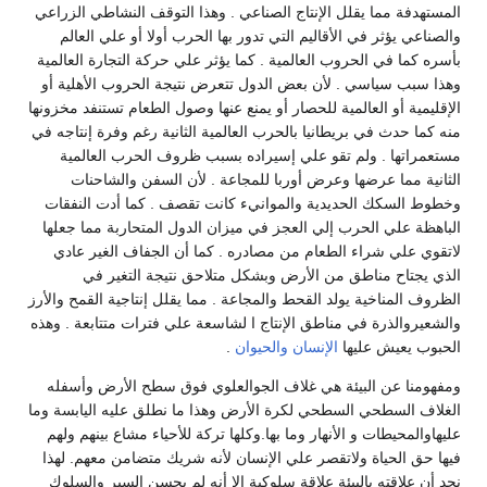
المستهدفة مما يقلل الإنتاج الصناعي . وهذا التوقف النشاطي الزراعي
والصناعي يؤثر في الأقاليم التي تدور بها الحرب أولا أو علي العالم
بأسره كما في الحروب العالمية . كما يؤثر علي حركة التجارة العالمية
وهذا سبب سياسي . لأن بعض الدول تتعرض نتيجة الحروب الأهلية أو
الإقليمية أو العالمية للحصار أو يمنع عنها وصول الطعام تستنفد مخزونها
منه كما حدث في بريطانيا بالحرب العالمية الثانية رغم وفرة إنتاجه في
مستعمراتها . ولم تقو علي إسيراده بسبب ظروف الحرب العالمية
الثانية مما عرضها وعرض أوربا للمجاعة . لأن السفن والشاحنات
وخطوط السكك الحديدية والموانيء كانت تقصف . كما أدت النفقات
الباهظة علي الحرب إلي العجز في ميزان الدول المتحاربة مما جعلها
لاتقوي علي شراء الطعام من مصادره . كما أن الجفاف الغير عادي
الذي يجتاح مناطق من الأرض وبشكل متلاحق نتيجة التغير في
الظروف المناخية يولد القحط والمجاعة . مما يقلل إنتاجية القمح والأرز
والشعيروالذرة في مناطق الإنتاج ا لشاسعة علي فترات متتابعة . وهذه
الحبوب يعيش عليها
الإنسان
والحيوان
.
ومفهومنا عن البيئة هي غلاف الجوالعلوي فوق سطح الأرض وأسفله
الغلاف السطحي السطحي لكرة الأرض وهذا ما نطلق عليه اليابسة وما
عليهاوالمحيطات و الأنهار وما بها.وكلها تركة للأحياء مشاع بينهم ولهم
فيها حق الحياة ولاتقصر علي الإنسان لأنه شريك متضامن معهم. لهذا
نجد أن علاقته بالبيئة علاقة سلوكية إلا أنه لم يحسن السير والسلوك