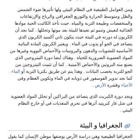
ومن العوامل الطبيعية في النظام البيئي ولها تأثيرها ضوء الشمس
والظل ومتوسط الحرارة والتوزيع الجغرافي والرياح والإرتفاعات
والمنخفضات وطبيعة التربة والمياه .حيث تأخذ الكائنت الحية موادها
الغذائية لتعيش وتنمو ثم تعيدها للبيئة بعد موتها وتحللها . كما نجد أن
الكربون له دورته في البيئة حيث يتكون ثاني أكسيد الكربون الذي
يتصاعد في الجو أو يذوب في الماء . ويعتبر الكربون المادة البنائية
الأساسية للنشويات والدهون والبروتينات والأحماض النووية وغيرها من
المواد العضوية الضرورية للحياة . وهناك أيضا دورة النيتروجين الذي
يصنع منه البروتين والأحماض الأمينية . كما أن تثبيت النيتروجين من
الجو للتربة يخصب النباتات . وهذا يتم عن طريق بكتريا التربة أو
الماء
.
كما نجد تدوير الفوسفور في ذوبانه في الماء وتكوين العظام وفي
الأحياء
وقشرة
الأرض
.
ونجد دورة الكبريت الذي يتصاعد من البراكين أو تحلل المواد العضوية
في شل غاز كبريتيد أثرها في تحري المغذيات في أو خارج النظام
البيئي .
الجغرافيا و البيئة
الجغرافيا الطبيعية وهي دراسة الأرض بوصفها موطن الإنسان كما يقول