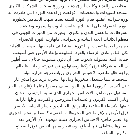
المحاصيل والغذاء وكانت أبواق دعاية وترويج منتجات الشركات الكبرى
المنتجة للمبيدات والمخصبات . فوقفت وراء هذه الثورة التي ظهرت أنها
ثورة سرابية أعقبتها قيام الثورة البيئية بعدما تنبهت الجماهير بخطورة
الثورة الخضراء علي البيئة لأنها خلفت التلوث والسموم وضاعفت
السرطانات والفشل البدي والكلوي . وغيرت من الميراث الجيني في
معظم الكائنات الحية النباتية والحيوانية . فانهارت الثورة الخضراء
جماهيريا بعدما تصدت لها الثورة البيئية التي قامت بها الجمعيات الأهلية
بكل العالم تنادي الزعماء بالعودة للطبيعة وإنقاذ الأرض حتى أصبحت
حماية البيئة مسئولية شعوب قبل أن تكون مسئولية حكام . مما أظهر
أن العالم شركاء فوق كوكبنا ومسئولون عن عذريته ونقائه. فالعالم
يواجه حاليا ظاهرة الاحتباس الحراري وزيادة درجة حرارة مياه
المحيطات مما سيجعل صخورها ونباتاتها البحرية تزيد من إطلاق غاز
ثاني أكسيد الكربون لينطلق بالجو ليضيف مصدرا متناميا لإنتاج هذا الغاز
المسئول عن ظاهرة الاحتباس الحراري الذي سببه الرئيسي الدخان
وثاني أكسيد الكربون وأكسيدات النيتروجين والكبريت وكلها غازات
تنفثها الأنشطة الصناعية والحرائق بالغابات وانحسار البساط الأخضر
فوق الأرض والإفراط في المحروقات الحفرية كالنفط والفحم الحجري.
لهذا تعتبر ظاهرة الاحتباس الحراري قنبلة موقوتة. لأن الأرض بعد
انفجارها ستتلظي فيها أحياؤها وستتبخر مياهها لنعيش فوق الصفائح
التكتونية الساخنة.