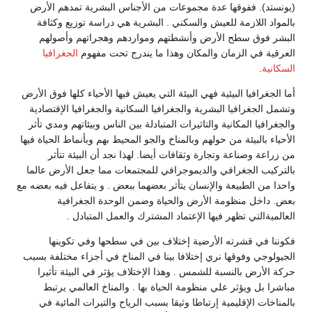
(يونستد). ففوقها عدة مجموعات من الأجناس البشرية تمدهم الأرض
بالمواد اللازمة للعيش والسكني . البشرية هي دراسة توزيع وكثافة
البشر فوق سطح الأرض وأنشطتهم ومواردهم وهجراتهم وأصولهم
العرقية في الزمان والمكان وهذا ما يندرج تحت مفهوم
الجغرافيا
السكانية
.
أما الجغرافيا البيئية فهي البيئة التي يعيش فيها الأحياء كلها فوق الأرض
وتشمل الجغرافيا البشرية والجغرافيا السكانية والجغرافيا الإقتصادية
والجغرافيا المكانية والتاثيرات المتبادلة بين الناس وبيئاتهم ومدي تأثر
الأحياء بالبيئة من حولهم وبالمناخ والجو المحيط بهم وبأنماط الحياة فيها
من زراعة وصناعة وتجارة وثقافات أيضا. لهذا نجد أن البيئة تتأثر
بالتركيب الجغرافي والديموجرافي للمجتمعات مما جعل الأرض عالما
واحدا من الطبيعة والإنسان يتأثر بعضهما ببعض . و يتفاعل فيه بعضه مع
بعض. داخل منظومة الأرض والحياة وضمن الوحدة الجغرافية
العالميةالتي تظهر فيها الإعتماد المشترك والعمل المتبادل .
فكوننا في قشرته الأرضية إختلاف بين في سطحها وفي تكوينها
الجيولوجي وفوقها نري إختلافا بينا في المناخ في أجزاء مختلفة بسبب
حركة الأرض بالنسبة للشمس . وهذا الإختلاف يؤثر في البيئة تأثيرا
مباشرا بل ويؤثر علي منظومة الحياة بها . والمناخ العالمي يرتبط
بالمناخات الإقليمية إرتباطا وثيقا بسبب الرياح والتيرات المائية في