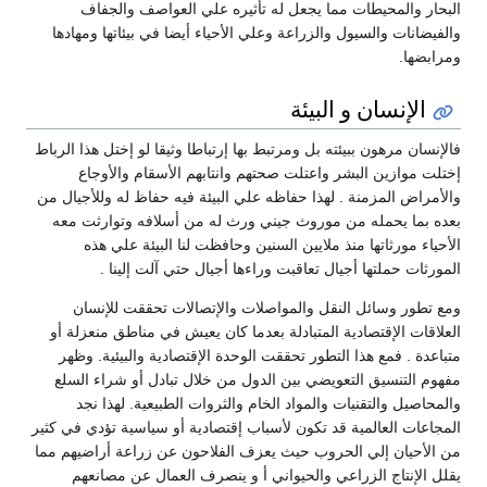
البحار والمحيطات مما يجعل له تأثيره علي العواصف والجفاف
والفيضانات والسيول والزراعة وعلي الأحياء أيضا في بيئاتها ومهادها
ومرابضها.
الإنسان و البيئة
فالإنسان مرهون ببيئته بل ومرتبط بها إرتباطا وثيقا لو إختل هذا الرباط
إختلت موازين البشر واعتلت صحتهم وانتابهم الأسقام والأوجاع
والأمراض المزمنة . لهذا حفاظه علي البيئة فيه حفاظ له وللأجيال من
بعده بما يحمله من موروث جيني ورث له من أسلافه وتوارثت معه
الأحياء مورثاتها منذ ملايين السنين وحافظت لنا البيئة علي هذه
المورثات حملتها أجيال تعاقبت وراءها أجيال حتي آلت إلينا .
ومع تطور وسائل النقل والمواصلات والإتصالات تحققت للإنسان
العلاقات الإقتصادية المتبادلة بعدما كان يعيش في مناطق منعزلة أو
متباعدة . فمع هذا التطور تحققت الوحدة الإقتصادية والبيئية. وظهر
مفهوم التنسيق التعويضي بين الدول من خلال تبادل أو شراء السلع
والمحاصيل والتقنيات والمواد الخام والثروات الطبيعية. لهذا نجد
المجاعات العالمية قد تكون لأسباب إقتصادية أو سياسية تؤدي في كثير
من الأحيان إلي الحروب حيث يعزف الفلاحون عن زراعة أراضيهم مما
يقلل الإنتاج الزراعي والحيواني أ و ينصرف العمال عن مصانعهم