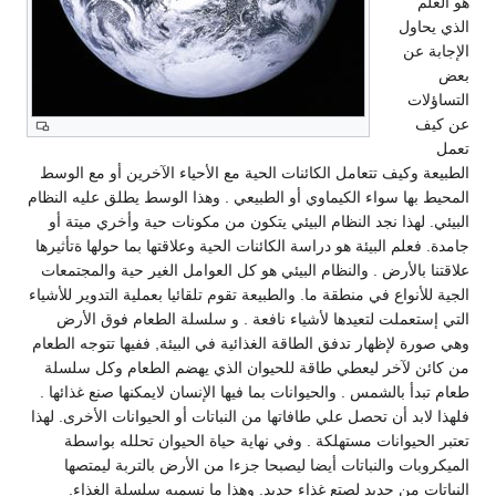
هو العلم
الذي يحاول
الإجابة عن
بعض
التساؤلات
عن كيف
تعمل
الطبيعة وكيف تتعامل الكائنات الحية مع الأحياء الآخرين أو مع الوسط
المحيط بها سواء الكيماوي أو الطبيعي . وهذا الوسط يطلق عليه النظام
البيئي. لهذا نجد النظام البيئي يتكون من مكونات حية وأخري ميتة أو
جامدة. فعلم البيئة هو دراسة الكائنات الحية وعلاقتها بما حولها ةتأثيرها
علاقتنا بالأرض . والنظام البيئي هو كل العوامل الغير حية والمجتمعات
الجية للأنواع في منطقة ما. والطبيعة تقوم تلقائيا بعملية التدوير للأشياء
التي إستعملت لتعيدها لأشياء نافعة . و سلسلة الطعام فوق الأرض
وهي صورة لإظهار تدفق الطاقة الغذائية في البيئة, ففيها تتوجه الطعام
من كائن لآخر ليعطي طاقة للحيوان الذي يهضم الطعام وكل سلسلة
طعام تبدأ بالشمس . والحيوانات بما فيها الإنسان لايمكنها صنع غذائها .
فلهذا لابد أن تحصل علي طافاتها من النباتات أو الحيوانات الأخرى. لهذا
تعتبر الحيوانات مستهلكة . وفي نهاية حياة الحيوان تحلله بواسطة
الميكروبات والنباتات أيضا ليصبحا جزءا من الأرض بالتربة ليمتصها
النباتات من جديد لصتع غذاء جديد. وهذا ما نسميه سلسلة الغذاء.