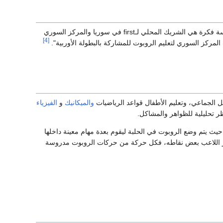
والمُنظمة لهذه الأحداث عالمياً، ومؤسسة فكرة هي الشريك المحلي لـfirst في سوريا والمركز السوري
[4]
مركز السوري لتعليم الروبوت للمشاركة بالبطولة الأوربية".
ل الجماعي، وتعليم الأطفال قواعد الرياضيات
والميكانيك
و
الفيزياء
ظر تحليلية للظواهر والمشاكل.
يث يتم وضع الروبوت في الحلبة ليقوم بعدة مهام معينة داخلها
خسر اللاعب بعض نقاطه، فكل حركة من حركات الروبوت مدروسة