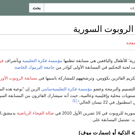
بحث
الروبوت السورية
صفحة
ية'
للأطفال واليافعين هي مسابقة تنظمها
مؤسسة فكرة التعليمية
وبأشراف
فر
ت لجنة التحكيم قي المسابقة الأولى كوادر من
جامعة اليرموك الخاصة
.
تكريم الفائزين بكؤوس، وترشحههم للمشاركة باسمها في
مسابقة الروبوت الأورو
التصميم والبرمجة وعضو
مؤسسة فكرة التعليميةسامي
الزين إن "نوعية هذه الم
تويات محلية وإقليمية وعالمية، حيث أنه سيشارك الفائزون من المسابقة السو
[1]
 في 22 نيسان الحالي".
ت في 16 تشرين الأول 2010 في
صالة الفيحاء الرياضية
بدمشق،ا
ة الذكية أو (سمارت موف)