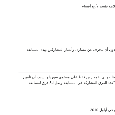
دون أن ينحرف عن مساره، وأعمار المشاركين بهذه المسابقة
تقام جولات عديدة على مدارس سوريا لتعريفهم بطبيعة المسابقة، وبحسب ما يقوله الزين :" شارك معنا حوالي 6 مدارس فقط على مستوى سوريا والسبب أن تأمين
معدات المسابقة يقع على عاتق المدرسة وهي غالية نوعاً ما (20-25 ألف ليرة سورية)" مشيراً إلى إن "عدد الفرق المشاركة في المسابقة وصل لـ8 فرق لمسابقة
يلول 2010.