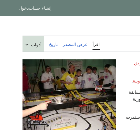
إنشاء حساب
دخول
اقرأ
عرض المصدر
تاريخ
أدوات
يق
بية
.
سابقة
رية
ستمرت