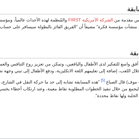
ابقة
ؤوس مقدمة من
الشركة الأمريكية FIRST
د منشآت مؤسسة فكرة" مضيفاً أن "الفريق الفائز بالبطولة سيسافر على حساب ال
بقة
 أفق واسع للتفكير لدى الأطفال واليافعين، وتمكن من تعزيز روح التنافس والعم
لال اللعب، إضافة إلى تعليمهم اللغة الانكليزية، ودفع الأطفال إلى تبني وجهة ن
[5]
موف) قال الصباغ
"هذه المسابقة تشابه إلى حد ما حركة النقل في الشارع، ح
ليجمع من خلال تنفيذ الخطوات المطلوبة نقاط معينة، وعند ارتكاب أخطاء ي
لحلبة ولها نقاط محددة".