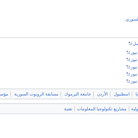
السوري
.
صل
يوز
يوز
يوز
يوز
يوز
ا
اسطنبول
الأردن
جامعة اليرموك
مسابقة الروبوت السورية
مؤسس
لية
مشاريع تكنولوجيا المعلومات
تقنية