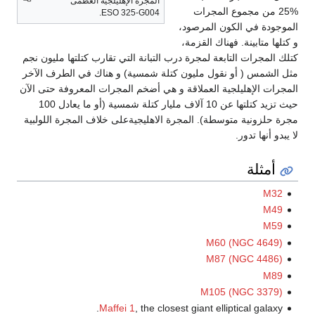
المجرة الإهليلجية العظمى
%25 من مجموع المجرات
ESO 325-G004.
الموجودة في الكون المرصود،
و كتلها متابينة. فهناك القزمة،
كتلك المجرات التابعة لمجرة درب التبانة التي تقارب كتلتها مليون نجم
مثل الشمس ( أو نقول مليون كتلة شمسية) و هناك في الطرف الآخر
المجرات الإهليلجية العملاقة و هي أضخم المجرات المعروفة حتى الآن
حيث تزيد كتلتها عن 10 آلاف مليار كتلة شمسية (أو ما يعادل 100
مجرة حلزونية متوسطة). المجرة الاهليجيةعلى خلاف المجرة اللولبية
لا يبدو أنها تدور.
أمثلة
M32
M49
M59
M60 (NGC 4649)
M87 (NGC 4486)
M89
M105 (NGC 3379)
Maffei 1
, the closest giant elliptical galaxy.