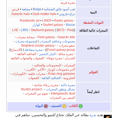
مجرة قزمة
ثقب أسود فائق الضخامة
•
Bulge
•
مضلعة
•
قرص
البنية
ذراع حلزوني
•
Dark matter halo
•
Galactic halo
Relativistic jet
•
LINER
•
Radio galaxy
النويات النشطة
Blazar
Seyfert galaxy
•
كوازار
LAE
LIRG
Starburst galaxy
BCD
Pea
المجرات عالية الطاقة
Galactic tide
Field galaxy
سحابة مجرات
مجموعات وعناقيد المجرات
مجموعة مجرات
عنقو مجرات
Brightest cluster galaxy
التفاعلات
Fossil galaxy group
مجرة متفاعلة
الاندماج
مجرة ساتلة
التيار النجمي
العناقيد الفائقة
الجدران
مجرة جوفاء
الفجوات والفجوات الفائقة
المجرات
المجموعات والعناقيد
أكبر مجموعات كويزار
الأكبر
الأقرب
القوائم
Polar-ring galaxies
مجرات حلقية
الكويزارات
الحلزونية
العناقيد الفائقة
الفجوات
مجرة داكنة
مجرة زرقاء شاحبة
تشكل وتطور المجرات
Illustris project
انظر أيضاً
Intergalactic dust
نجوم بين المجرات
السفر بين المجرات
الكتاب
التصنيف
البوابة
هذه
بذرة
مقالة عن الفلك تحتاج للنمو والتحسين، ساهم في