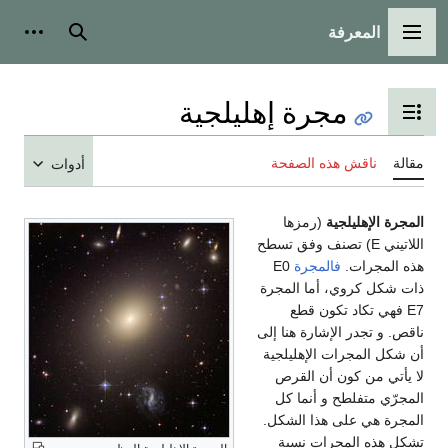
المعرفة
القائمة الرئيسية
بحث
أدوات
مجرة إهليلجية
تبديل عرض جدول المحتويات
مقالة
ناقش هذه الصفحة
أدوات
المجرة الإهليلجية
(رمزها
اللاتيني E) تصنف وفق تسطح
هذه المجرات.
فالمجرة
E0
ذات شكل كروي، أما المجرة
E7 فهي تكاد تكون قطع
ناقص. و تجدر الإشارة هنا إلى
أن شكل المجرات الإهليلجية
لا يأتي من كون أن القرص
المجرّي متفلطح و أنما كل
المجرة هي على هذا الشكل.
تشكل هذه المجرات نسبة