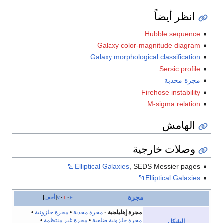
انظر أيضاً
Hubble sequence
Galaxy color-magnitude diagram
Galaxy morphological classification
Sersic profile
مجرة محدبة
Firehose instability
M-sigma relation
الهامش
وصلات خارجية
Elliptical Galaxies
, SEDS Messier pages
Elliptical Galaxies
مجرة
e
t
v
أخف
مجرة إهليلجية
مجرة محدبة
•
مجرة حلزونية
•
مجرة حلزونية ضلعية
•
مجرة غير منتظمة
•
الشكل