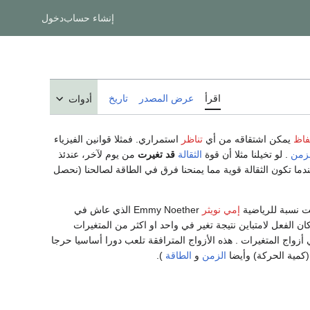
إنشاء حساب
دخول
اقرأ
عرض المصدر
تاريخ
أدوات
فاظ
يمكن اشتقاقه من أي
تناظر
استمراري. فمثلا قوانين الفيزياء
زمن
. لو تخيلنا مثلا أن قوة
الثقالة
قد تغيرت
من يوم لآخر، عندئذ
ا تكون الثقالة قوية مما يمنحنا فرق في الطاقة لصالحنا (نحصل
ت نسبة للرياضية
إمي نويثر
Emmy Noether الذي عاش في
كان الفعل لامتباين نتيجة تغير في واحد او اكثر من المتغيرات
 أزواج المتغيرات . هذه الأزواج المترافقة تلعب دورا أساسيا حرجا
كمية الحركة) وأيضا
الزمن
و
الطاقة
).