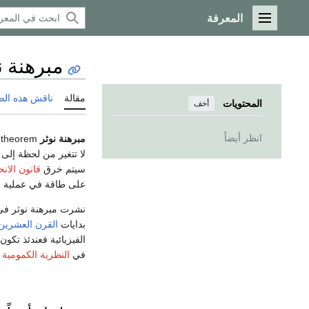
المعرفة
القائمة الرئيسية
مبرهنة ن
مقالة
ناقش هذه ال
المحتويات
أخف
انظر أيضاً
مبرهنة نوثر
Noether's theorem تعتبر أهم مبرهنات و نتائج
لا تتغير من لحظة إلى اخرى ،
سيتم خرق
قانون الان
على طاقة في عملية ال
نشرت مبرهنة نوثر ف
بدايات
القرن العشرين
الفيزيائية فعندئذ تكو
في
النظرية الكمومية
-