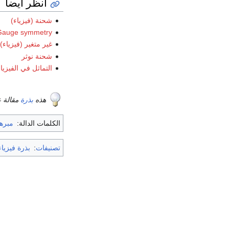
انظر أيضاً
شحنة (فيزياء)
Gauge symmetry
غير متغير (فيزياء)
شحنة نوثر
التماثل في الفيزيا
هذه
بذرة
مقالة 
الكلمات الدالة:
مبرهن
تصنيفات
:
بذرة فيزياء