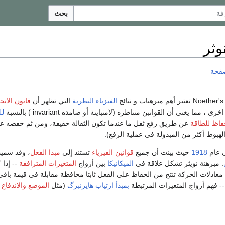
بحث
وثر
صفحة
الفيزياء النظرية
التي تظهر أن
قانون الانح
 مما يعني أن القوانبن متناظرة (لامتباينة أو صامدة invariant ) بالنسبة
لل
حفاظ
للطاقة
عن طريق رفع ثقل ما عندما تكون الثقالة خفيفة، ومن ثم خفضه عندم
هبوط أكثر من المبذولة في عملية الرفع).
ي عام
1918
حيث بينت أن جميع
قوانين الفيزياء
تستند إلى
مبدا الفعل
، وقد سمي
. مبرهنة نويثر تشكل علاقة في
الميكانيكا
بين أزواج
المتغيرات المترافقة
-- إذا 
ن معادلات الحركة تنتج من الحفاظ على الفعل ثابتا محافظة مقابلة في قيمة باقي
- فهم أزواج المتغيرات المرتبطة
بمبدأ ارتياب هايزنبرگ
(مثل
الموضع
والاندفاع
(