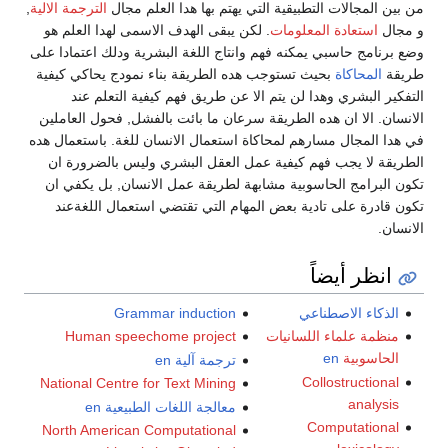
من بين المجالات التطبيقية التي يهتم بها هدا العلم مجال
الترجمة الالية
,
و مجال
استعادة المعلومات
. لكن يبقى الهدف الاسمى لهدا العلم هو
وضع برنامج حاسبي يمكنه فهم وانتاج اللغة البشرية ودلك اعتمادا على
طريقة
المحاكاة
بحيث تستوجب هده الطريقة بناء نمودج يحاكي كيفية
التفكير البشري وهدا لن يتم الا عن طريق فهم كيفية التعلم عند
الانسان. الا ان هده الطريقة سرعان ما بائت بالفشل, فحول العاملين
في هدا المجال مسارهم لمحاكاة استعمال الانسان للغة. باستعمال هده
الطريقة لا يجب فهم كيفية عمل العقل البشري وليس بالضرورة ان
تكون البرامج الحاسوبية مشابهة لطريقة عمل الانسان, بل يكفي ان
تكون قادرة على تادية بعض المهام التي تقتضي استعمال اللغةعند
الانسان.
انظر أيضاً
الذكاء الاصطناعي
Grammar induction
منظمة علماء اللسانيات
Human speechome project
الحاسوبية
en
ترجمة آلية
en
Collostructional
National Centre for Text Mining
analysis
معالجة اللغات الطبيعية
en
Computational
North American Computational