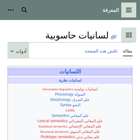
المعرفة
القائمة الرئيسية
بحث
أدوات
لسانيات حاسوبية
تبديل عرض جدول المحتويات
مقالة
ناقش هذه الصفحة
أدوات
اللسانيات
لسانيات نظرية
لسانيات توليدية
Generative linguistics
الصواتة Phonology
علم الصرف Morphology
النحو Syntax
Lexis
علم المعاني Semantics
علم المعاني المفرداتي Lexical semantics
علم المعاني الإحصائي
Statistical semantics
علم المعاني البنيوي
Structural semantics
علم معاني بدئي Prototype semantics