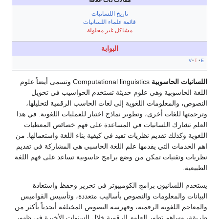
مقالات ذات علاقة
تاريخ اللسانيات
قائمة علماء اللسانيات
مشاكل غير محلولة
البوابة
v
t
e
اللسانيات الحاسوبية
Computational linguistics وتسمى أيضاً علوم
اللغة الحاسوبية وهي علوم حديثة تستخدم الحواسيب في تحويل
النصوص، والمعلومات اللغوية إلى لغات الحاسب الرقمية لتحليلها،
وترجمتها للغات أخرى، وتطوير نماذج اختبار للعمليات اللغوية. في هدا
العلم تشارك اللسانيات في المساعدة على فهم خصائص المعطيات
اللغوية وكذلك تقديم نظريات تفيد في كيفية بناء اللغة واستعمالها. من
اهم الخدمات التي يقدمها علم اللغة الحاسبي هي المشاركة في تقديم
نظريات وتقنيات تمكن من وضع برامج حاسوبية تساعد على فهم اللغة
الطبيعية.
يستخدم اللسانيون برامج الكومبيوتر في تحرير وحفظ واستعادة
البيانات والمعلومات والنصوص بأساليب متعددة، وتأسيس القواميس
والمعاجم اللغوية الرقمية، وفهرسة النصوص المختلفة أبجدياً بأكثر من
طريقة، وساهم تطور العلوم الرقمية خلال السنوات الأخيرة في ظهور