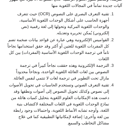
آليات جديدة تماماً في المجالات اللغوية منها
تقنية التعرف البصري على النصوص (OCR) حيث تتعرف
أجهزة الحاسب على أشكال الوحدات اللغوية الأساسية،
والوحدات اللغوية المركبة وتحولها إلى لغة رقمية (نص
إلكتروني) يُمكن تحريره وتعديله.
القواميس الإلكترونية وهي عبارة عن قواعد بيانات ضخمة تضم
كل المفردات اللغوية للغتين أو أكثر وقد حقق استخدامها نجاحاً
تاماً في ترجمة الوحدات اللغوية الأساسية (المفردات) بين كل
اللغات
الترجمة الإلكترونية وهذه حققت نجاحاً كبيراً في ترجمة
النصوص بين لغات العائلة اللغوية الواحدة، ونجاحاً محدوداً
مازال تحت التطوير في ترجمة لغات لا تنتمي لنفس العائلة.
تقنية التعرف الصوتي وتستخدم الحاسبات في تحويل الأصوات
إلى نصوص وكذلك تحويل النصوص إلى أصوات ونطقها وقد
دعمت هذه الإمكانيات العلوم اللغوية بتحليل كميات هائلة من
نماذج الوحدات اللغوية في اللغات المختلفة لاكتشاف بنية
اللغة، وأوجه تشابه الأنماط اللغوية، واحتمالات وجود رابطة
بين لغة وأخرى؛ إضافة لإمكانياتها التطبيقية كما في علاج
مشاكل التخاطب والسمع.