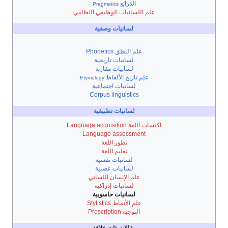
الذرائع
Pragmatics
علم اللسانيات الوظيفي النظامي
لسانيات وصفية
علم النطق Phonetics
لسانيات تاريخية
لسانيات مقارنة
علم تاريخ الألفاظ
Etymology
لسانيات اجتماعية
Corpus linguistics
لسانيات تطبيقية
اكتساب اللغة Language acquisition
Language assessment
تطور اللغة
تعليم اللغة
لسانيات نفسية
لسانيات عصبية
علم الإنسان اللساني
لسانيات إدراكية
لسانيات حاسوبية
علم الأنماط Stylistics
التوجيه Prescription