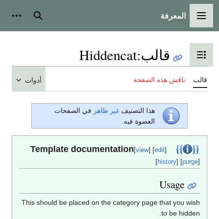
المعرفة
القائمة الرئيسية
بحث
أدوات
قالب
:
Hiddencat
تبديل عرض جدول المحتويات
قالب
ناقش هذه الصفحة
أدوات
هذا التصنيف
غير ظاهر
في الصفحات
العضوة فيه.
Template documentation
[
view
] [
edit
]
[
history
] [
purge
]
Usage
This should be placed on the category page that you wish
to be hidden.