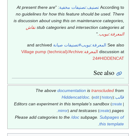
According to
تصنيف:تصنيفات مخفية
: "
At present there are
no guidelines for how this feature should be used. There
is discussion about using this on maintenance categories,
stub categories and intersection categories at
نقاش
المعرفة:تبويب
.
"
See also
المعرفة:تبويب#تصنيفات صيانة
and archived
discussion at
المعرفة:Village pump (technical)/Archive
24#HIDDENCAT
See also
The above
documentation
is
transcluded
from
قالب:Hiddencat/doc
.
(
edit
|
history
)
Editors can experiment in this template's sandbox
(
create
|
and testcases
pages.
mirror
)
(
create
)
Please add categories to the
/doc
subpage.
Subpages of
.
this template