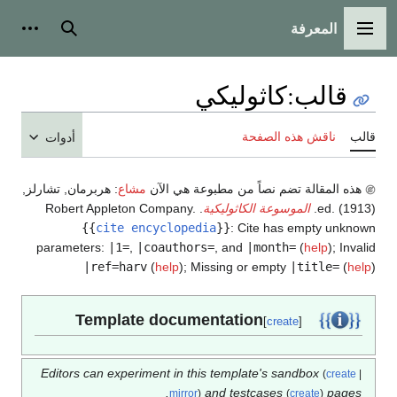
المعرفة
القائمة الرئيسية
بحث
أدوات
قالب
:
كاثوليكي
قالب
ناقش هذه الصفحة
أدوات
هذه المقالة تضم نصاً من مطبوعة هي الآن
مشاع
:
هربرمان, تشارلز,
ed. (1913).
الموسوعة الكاثوليكية
. Robert Appleton Company.
{{
cite encyclopedia
}}
:
Cite has empty unknown
parameters:
|1=
,
|coauthors=
, and
|month=
(
help
)
;
Invalid
|ref=harv
(
help
)
;
Missing or empty
|title=
(
help
)
Template documentation
[
create
]
Editors can experiment in this template's sandbox
(
create
|
and testcases
pages.
mirror
)
(
create
)