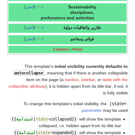
Sustainability
e
t
v
أظهر
disciplines,
professions and activities
تقارير واتفاقيات دولية
e
t
v
أظهر
قوائم ومعاجم
e
t
v
أظهر
Category
•
Portal
This template's
initial visibility currently defaults to
autocollapse
, meaning that if there is another collapsible
item on the page (a
navbox, sidebar
, or
table with the
collapsible attribute
), it is hidden apart from its title bar; if not, it
is fully visible.
To change this template's initial visibility, the
|state=
parameter
may be used:
will show the template
}}
collapsed
=
state
|
استدامة
{{
collapsed, i.e. hidden apart from its title bar.
will show the template
}}
expanded
=
state
|
استدامة
{{