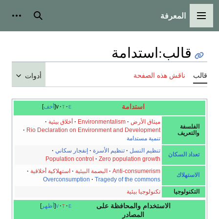
المعرفة
القائمة الرئيسية
بحث
أدوات
قالب
:
استدامة
قالب
ناقش هذه الصفحة
أدوات
استدامة
e
t
v
أخف
ميثاق الأرض
·
Environmentalism
·
أخلاق بيئية
·
الفلسفة
·
Rio Declaration on Environment and Development
والتعريف
تنمية مستدامة
تنظيم النسل
·
تنظيم الأسرة
·
إنفجار سكاني
·
تعداد السكان
Population control
·
Zero population growth
Anti-consumerism
·
البصمة البيئية
·
استهلاكية أخلاقية
·
الاستهلاك
Overconsumption
·
Tragedy of the commons
التكنولوجيا
تكنولوجيا بيئية
الاستخدام والمحافظة على
e
t
v
أظهر
المصادر