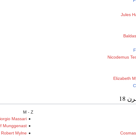
P
Jules H
Balda
F
Nicodemus Tes
Elizabeth M
C
ن 18
M - Z
iorgio Massari
f Munggenast
Robert Mylne
Cosmas