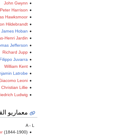
John Gwynn
Peter Harrison
las Hawksmoor
on Hildebrandt
James Hoban
as-Henri Jardin
mas Jefferson
Richard Jupp
Filippo Juvarra
William Kent
njamin Latrobe
Giacomo Leoni
Christian Lillie
iedrich Ludwig
معماريو القر
A - L
er
(1844-1900)