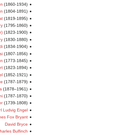
en
(1860-1934)
in
(1804-1891)
at
(1819-1895)
ry
(1795-1860)
r)
(1823-1900)
ry
(1830-1880)
di
(1834-1904)
si
(1807-1856)
in
(1773-1845)
rt
(1823-1894)
el
(1852-1921)
re
(1787-1879)
a
(1878–1961)
mi
(1787-1870)
er
(1739-1808)
l Ludvig Engel
mes Fox Bryant
David Bryce
harles Bulfinch