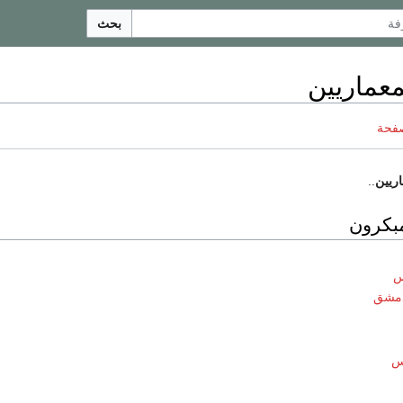
بحث
معماريين
صفحة
اريين
..
بكرون
س
دمشق
س