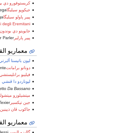
كريستوفورو دي بول
جيكوپو سيليگا
ega
پيير پاولو سيليگا
ga
 degli Eremitani
جايويتو دي بوندون
پيير پارلير
r Parler
معماريو القر
ليون باتيستا ألبرتي
دوناتو برامانت
nte
فيليبو برانليستشي
ليوناردو دا ڤنشي
etto
Da Bassano
ميتشيلوزو ميتشول
جين تيكسير
Texier
جاكوب ڤان ذيينين
معماريو القر
گاليزو اليسي
lessi