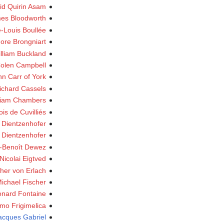
id Quirin Asam
es Bloodworth
-Louis Boullée
ore Brongniart
lliam Buckland
olen Campbell
hn Carr of York
ichard Cassels
liam Chambers
is de Cuvilliés
 Dientzenhofer
z Dientzenhofer
-Benoît Dewez
Nicolai Eigtved
her von Erlach
ichael Fischer
onard Fontaine
mo Frigimelica
cques Gabriel