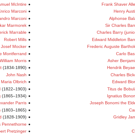
muel McIntire
Frank Shaver All
nrico Marconi
Henry Aust
andro Marconi
Alphonse Bal
kar Marmorek
Sir Charles Bar
erick Marrable
Charles Barry (junio
Robert Mills
Edward Middleton Bar
Josef Mocker
Frederic Auguste Barthol
e Montferrand
Carlo Bas
William Morris
Asher Benjam
t
(1834-1890)
Hendrik Beyae
John Nash
Charles Bick
Maria Olbrich
Edward Blo
d
(1822–1903)
Titus de Bobul
g
(1865–1934)
Ignatius Bono
exander Parris
Joseph Bonomi the Eld
n
(1803–1865)
Car
d
(1828-1909)
Gridley Ja
s Pennethorne
bert Pretzinger
C