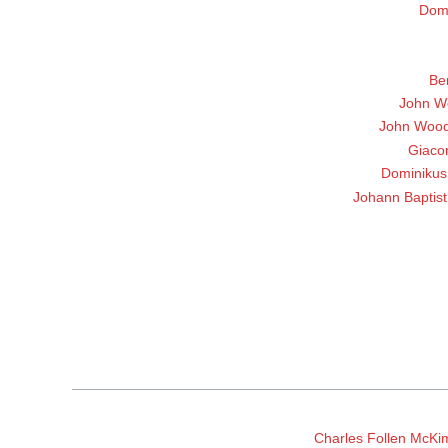
Dome
Be
John Wo
John Wood
Giaco
Dominiku
Johann Baptis
Charles Follen McKi