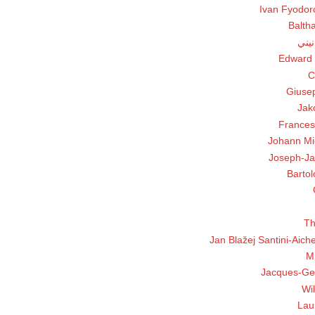
Ivan Fyodor
Balth
نيني
Edward 
C
Giusep
Jak
Frances
Johann Mi
Joseph-J
Bartol
Th
Jan Blažej Santini-Aiche
M
Jacques-Ger
Wi
Lau