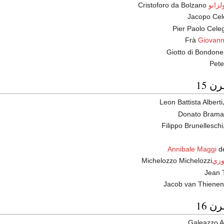
زانو
Cristoforo da Bolzano
Jacopo Cel
Pier Paolo Cele
Frà
Giovanni
Giotto di Bondone
Pete
ن 15
Leon Battista Alberti
Donato Brama
Filippo Brunelleschi
Annibale Maggi
d
وزي
Michelozzo Michelozzi
Jean 
Jacob van Thienen
ن 16
Galeazzo A