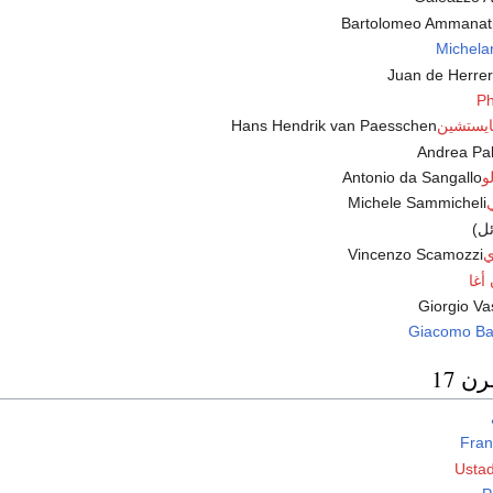
Bartolomeo Ammanat
Michela
Ph
بايستشين
Hans Hendrik van Paesschen
Andrea Pal
و
Antonio da Sangallo
Michele Sammicheli
ل)
ي
Vincenzo Scamozzi
أغا
Giorgio Va
Giacomo Bar
ن 17
Fran
Usta