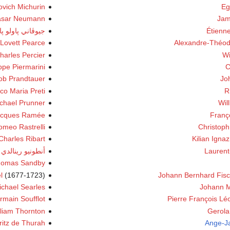
ovich Michurin
Eg
asar Neumann
Jam
Étienne
جيوڤاني پاولو پا
Lovett Pearce
Alexandre-Théod
harles Percier
Wi
pe Piermarini
C
ob Prandtauer
Jo
co Maria Preti
R
chael Prunner
Wil
acques Ramée
Franço
omeo Rastrelli
Christoph
Charles Ribart
Kilian Igna
Laurent
أنطونيو رينالدي
omas Sandby
l
(1677-1723)
Johann Bernhard Fisc
ichael Searles
Johann M
main Soufflot
Pierre François Lé
lliam Thornton
Gerola
ritz de Thurah
Ange-Ja