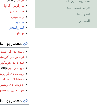
معماريو القرن 21
ماركوس أگريپا
قوائم حسب البلد
منسيكلس
انظر أيضا
رابيريوس
المصادر
سنموت
ڤيتروڤيوس
يو هاو
معماريو القر
رينود دي كورمنت
Cormont
توماس دي كورمن
ڤيلارد دي هونيكور
جين دي لوپ
Loup
روبرت دي لوزارتش
Jean d'Orbais
ڠاوتشر دي ريمس
بيرنارد دي سويس
معماريو القر