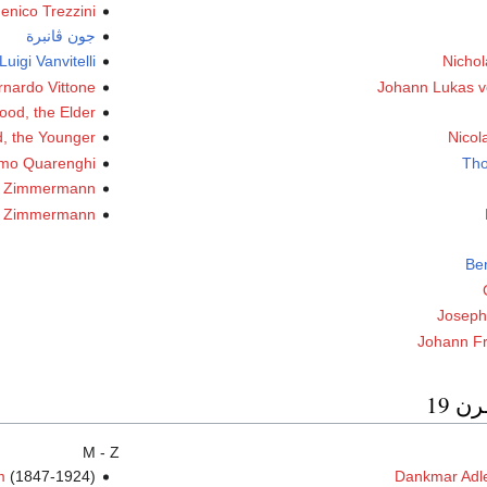
nico Trezzini
جون ڤانبرة
Luigi Vanvitelli
Nicho
rnardo Vittone
Johann Lukas v
od, the Elder
, the Younger
Nicol
mo Quarenghi
Tho
s Zimmermann
t Zimmermann
Be
Joseph 
Johann Fr
ن 19
M - Z
m
(1847-1924)
Dankmar Adl