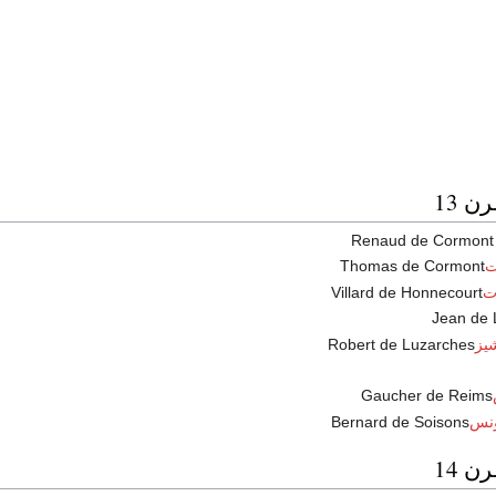
ن 13
Renaud de 
ت
Thomas de Cormont
ت
Villard de Honnecourt
Jean de 
يز
Robert de Luzarches
Gaucher de Reims
ونس
Bernard de Soisons
ن 14