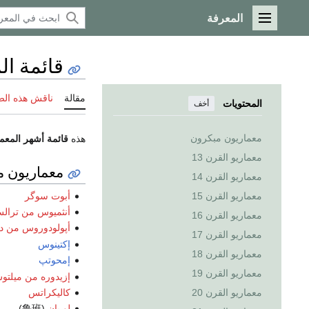
المعرفة
القائمة الرئيسية
قائمة ال
مقالة
ناقش هذه ال
المحتويات
أخف
معماريون مبكرون
هذه
قائمة أشهر المعم
معماريو القرن 13
معماريون م
معماريو القرن 14
أبوت سوگر
معماريو القرن 15
أنثميوس من ترال
معماريو القرن 16
أپولودوروس من 
معماريو القرن 17
إكتينوس
معماريو القرن 18
إمحوتپ
معماريو القرن 19
إزيدوره من ميلتو
كاليكراتس
معماريو القرن 20
لو بان
(鲁班)