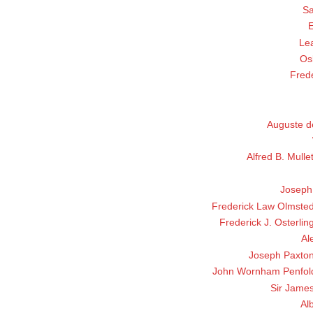
Sa
E
Le
Os
Fred
Auguste d
Alfred B. Mullet
Joseph 
Frederick Law Olmste
Frederick J. Osterlin
Al
Joseph Paxto
John Wornham Penfol
Sir Jame
Al