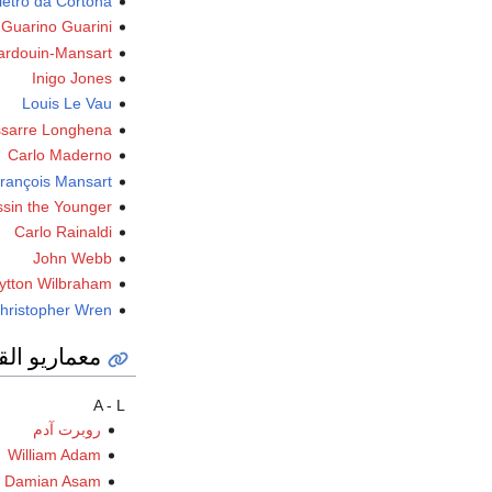
ietro da Cortona
Guarino Guarini
ardouin-Mansart
Inigo Jones
Louis Le Vau
ssarre Longhena
Carlo Maderno
rançois Mansart
sin the Younger
Carlo Rainaldi
John Webb
ytton Wilbraham
hristopher Wren
معماريو القر
A - L
روبرت آدم
William Adam
 Damian Asam