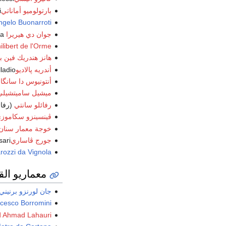
بارتولوميو أماناتي
i
ngelo Buonarroti
جوان دي هيريرا
Juan de Herrera
ilibert de l'Orme
هانز هندريك فين 
أندريه پالاديو
ladio
أنتونيوس دا سانگال
ميشيل ساميتشيلي
رفائلو سانتي
(رفائ
ڤينسينزو سكاموز
خوجة معمار سنان 
جورج ڤاساري
sari
ozzi da Vignola
معماريو القر
جان لورنزو برنيني
cesco Borromini
d Ahmad Lahauri