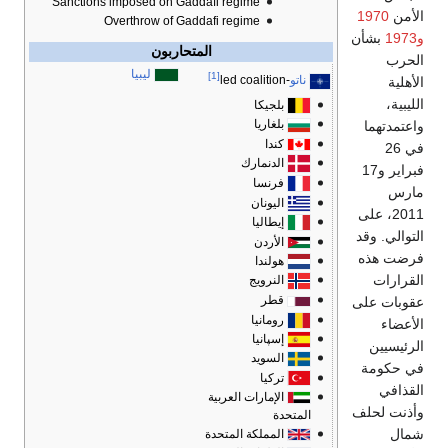
Sanctions imposed on Gaddafi regime
Overthrow of Gaddafi regime
المتحاربون
ليبيا
[1]
ناتو
-led coalition
بلجيكا
بلغاريا
كندا
الدنمارك
فرنسا
اليونان
إيطاليا
الأردن
هولندا
النرويج
قطر
رومانيا
إسپانيا
السويد
تركيا
الإمارات العربية
المتحدة
المملكة المتحدة