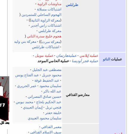
مناوشات الزاوية
طرابلس
اشتباكات مسلاتة
الهجوم الساحلي للمتمردين
معركة الزاوية الثانية
اشتباكات راس أجدير
معركة طرابلس
هجوم خليج سدرة الثاني
معركة سرت
معركة بني وليد
اشتباكات طرابلس
عملية إيلامي
عمليةهارتمان
عملية موبيل
اتو
عملية فجر أوديسا
عملية الحامي الموحد
مصطفى عبد الجليل
محمود جبريل
عبد الفتاح يونس
عبد الحفيظ غوقة
سليمان محمود
عمر الحريري
عبد الله ناكر
معارضو القذافي
حسين صادق المصراتي
عبد الحكيم بلحاج
محمد نبوس
فتحي تربل
إيمان العبيدي
خليفة حفتر
سليمان محمود العبيدي
معمر القذافي
سيف الإسلام القذافي