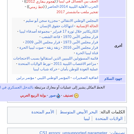
العنف بين الفصائل في ليبيا
هجوم بنغازي 2012
الحرب الأهلية الليبية 2014-الحاضر
خط زمني
تفجير ملعب مانشستر 2017
المجلس الوطني الانتقالي
مجزرة سجن أبو سليم
الحالة الإنسانية
انتهاكات حقوق الإنسان
الكاريكاتير خلال ثورة 17 فبراير
مجموعة أصدقاء ليبيا
قرار مجلس الأمن 1970
قاعة الشعب
قرار مجلس الأمن 1973
قرار مجلس الأمن 2009
قرار مجلس الأمن 2016
زنقة زنقة
صوت ليبيا الحرة
قناة ليبيا الحرة
قائمة المسؤولين الليبيين الذين استقالوا بسبب الاحتجاجات
مزاعم الاغتصاب الليبية 2011
تورط الولايات المتحدة
عملية العودة للوطن بأمان
حركة شباب ليبيا
اتفاقية الصخيرات
المؤتمر الوطني الليبي
مؤتمر برلين
م
الخط المائل
يشير إلى عمليات أو معارك مرتبطة
بالتدخل العسكري في ليبيا
.
تصنيف
صور
بوابة الربيع العربي
الة:
البحر الأبيض المتوسط
الأمم المتحدة
لمتحدة
ليبيا
CS1 errors: unsupported paramete