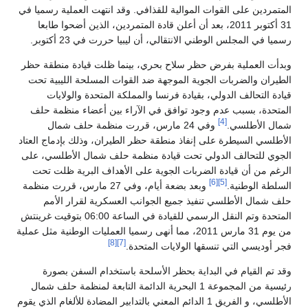
لى القوات الموالية للقذافي. وقد انتهت العملية رسميا في
31 أكتوبر 2011، بعد أن أعلن قادة المتمردين، الذين أضحوا طابعا
لس الوطني الانتقالي، أن ليبيا حررت في 23 أكتوبر.
ية بفرض حظر سلاح بحري، بينما ظلت قيادة منطقة حظر
ضربات الجوية الموجهة ضد القوات المسلحة الليبية تحت
ف الدولي، بقيادة فرنسا والمملكة المتحدة والولايات
بب عدم وجود توافق في الآراء بين أعضاء منظمة حلف
[4]
سي.
وفي 24 مارس، قررت منظمة حلف شمال
يطرة على إنفاذ منطقة حظر الطيران، وذلك بإدماج العتاد
الف الدولي تحت قيادة منظمة حلف شمال الأطلسي، على
 قيادة الضربات الجوية على الأهداف البرية ظلت تحت
[6]
[5]
نية.
وبعد بضعة أيام، وفي 27 مارس، قررت منظمة
أطلسي تنفيذ جميع الجوانب العسكرية لقرار الأمم
المتحدة وتم النقل الرسمي للقيادة في الساعة 06:00 بتوقيت غرينتش
من يوم 31 مارس 2011، مما أنهى رسميا العمليات الوطنية مثل عملية
[8]
[7]
لتي تنسقها الولايات المتحدة.
ام في البداية بحظر الأسلحة باستخدام السفن بصورة
رئيسية من المجموعة 1 البحرية الدائمة التابعة لمنظمة حلف شمال
الأطلسي، و الفريق 1 الدائم المعني بالتدابير المضادة للألغام الذي يقوم