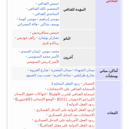
خميس القذافي
المعتصم بالله القذافي
المؤيدة للقذافي
الساعدي القذافي
موسى إبراهيم
موسى كوسا
يوسف شاكير
هالة المصراتي
جيمس ستاڤريديس
تشارلز بوشارد
رالف جوديس
الناتو
رينالدو ڤري
محمد نبوس
إيمان العبيدي
الأمير محمد السنوسي
آخرون
الأمير إدريس السنوسي
ميدان الشهداء
ميدان الشجرة
شارع العروبة
ني
شارع طرابلس
ساحة الحرية
نصب بيت الصمود
الخسائر
ردود الفعل المحلية
استجابة القذافي على الاجتجاجات
استجابة القذافي للحرب الأهلية
انتهاكات حقوق الإنسان
مزاعم الاختصاب 2011
الوضع الإنساني
اللاجئون
ردود الفعل الدولية
ردود الفعل الدولية على التدخل العسكري
الاحتجاجات ضد التدخل العسكري
ردود الفعل الأمريكية على التدخل العسكري
ردود الفعل الدولية على مقتل القذافي