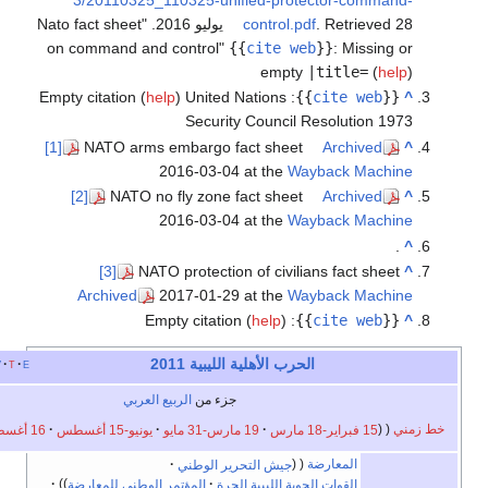
3/20110325_110325-unified-protector-comm
Retriev يوليو 2016
control.pdf
.
Nato fact sheet
on command and control
{{
cite web
}}
:
Missin
empty
|title=
(
h
Empty citation (
help
)
United Nations
:
}}
cite web
Security Council Resolution 
[1]
NATO arms embargo fact sheet
Archived
2016-03-04 at the
Wayback Mach
[2]
NATO no fly zone fact sheet
Archived
2016-03-04 at the
Wayback Mach
[3]
NATO protection of civilians fact she
Archived
2017-01-29 at the
Wayback Mach
Empty citation (
help
)
:
}}
cite web
الحرب الأهلية الليبية 2011
e
t
v
أخف
جزء من
الربيع العربي
15 فبراير-18 مارس
19 مارس-31 مايو
يونيو-15 أغسطس
16 أغسطس-23 أكتوبر
المعارضة
جيش التحرير الوطني
القوات الجوية الليبية الحرة
المؤتمر الوطني للمعارضة