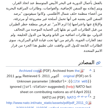
ل الدورية في البحر الأبيض المتوسط عند اتخاذ القرار،
مع السفن الإضافية، والغواصات، وطائرات المراقبة البحرية
نظمة حلف شمال الأطلسي. وكانوا سيقومون "برصد
يشتبه في أنها تحمل أسلحة غير مشروعة أو مرتزقة،
ا واعتراضها إذا لزم الأمر". تم فرض منطقة حظر الطيران
ئرات التي تم نقلها إلى الحماية الموحدة من التحالف
ائرات اضافية من الناتو وغيرها من الدول الحليفة. ولم
 الجوية، بالرغم من انها تحت قيادة الناتو المركزية، سوى
تابعة للدول التي وافقت على تطبيق هذا الجزء من قرار
ة.
ادر
. Archived from
the
"Archived copy"
(PDF)
2011
original
. Retrieved 5 يونيو 2011
.
(PDF)
Unknown parameter
|deadurl=
:
}}
cite we
ignored (
|url-status=
suggested) (
help
)
NATO f
sheet on contributing nations as of 6 April 
ت
ث
NATO.int
.
NATO
(PDF)
http://www.nato.int/nato_static/assets/pdf/pdf_2011_