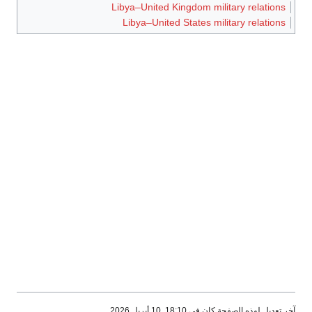
Libya–United Kingdom military 
Libya–United States military 
كان في 18:10, 10 أبريل 2026.