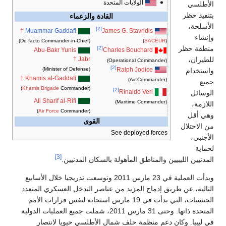
الولايات المتحدة
القادة والزعماء
[2]
†
Muammar Gaddafi
James G. Stavridis
(De facto Commander-in-Chief)
)
SACEUR
(
[2]
Abu-Bakr Yunis
Charles Bouchard
†
Jabr
(Operational Commander)
[2]
Ralph Jodice
(Minister of Defense)
†
Khamis al-Gaddafi
(Air Commander)
Khamis Brigade
Commander)
(
[2]
Rinaldo Veri
Ali Sharif al-Rifi
(Maritime Commander)
Air Force
Commander)
(
القوى
See deployed forces
[3]
يبيين والمناطق المأهولة بالسكان المدنيين.
وبدأت العملية في 23 مارس 2011 وتوسعت تدريجيا خلال الأسابيع
 طريق إدماج المزيد من عناصر التدخل العسكري المتعدد
الجنسيات، التي بدأت في 19 مارس استجابة لنفس قرارات الأمم
المتحدة ذاتها. وحتى 31 مارس 2011، شملت جميع العمليات الدولية
كان دعم منظمة حلف شمال الأطلسي حيويا لانتصار