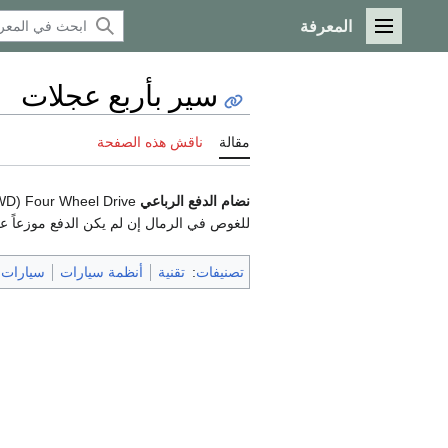
المعرفة
القائمة الرئيسية
سير بأربع عجلات
مقالة
ناقش هذه الصفحة
نضام الدفع الرباعي
4WD) Four Wheel Drive بإختصار) أي السير بالأربع عجلات، و هو نظام مخصص للطرق الوعرة سواء الجبلية أو الرملية، حيث تتعرض
للغوص في الرمال إن لم يكن الدفع موزعاً ع
تصنيفات
:
تقنية
أنظمة سيارات
سيارات