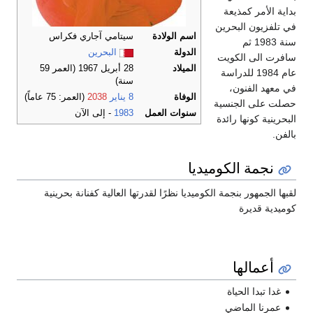
بداية الأمر كمذيعة
في تلفزيون البحرين
اسم الولادة
سيتامي آجاري فكراس
سنة 1983 ثم
الدولة
البحرين
سافرت الى الكويت
الميلاد
28 أبريل 1967
(العمر 59
عام 1984 للدراسة
سنة)
في معهد الفنون،
الوفاة
8 يناير
2038
(العمر: 75 عاماً)
حصلت على الجنسية
سنوات العمل
1983
- إلى الآن
البحرينية كونها رائدة
بالفن.
نجمة الكوميديا
لقبها الجمهور بنجمة الكوميديا نظرًا لقدرتها العالية كفنانة بحرينية
كوميدية قديرة
أعمالها
غدا تبدا الحياة
عمرنا الماضي