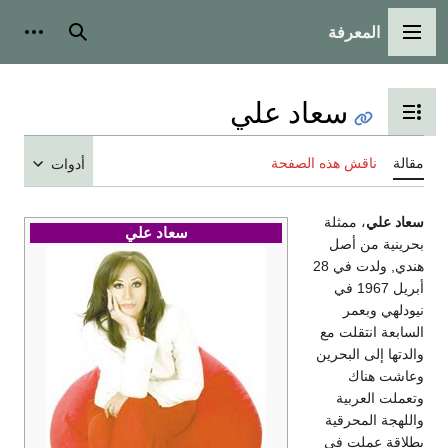
المعرفة
القائمة الرئيسية
بحث
أدوات
سعاد علي
تبديل عرض جدول المحتويات
مقالة
ناقش هذه الصفحة
أدوات
سعاد علي
، ممثلة
سعاد علي
بحرينية من أصل
هندي, ولدت في 28
أبريل 1967 في
نيودلهي وبعمر
السابعة انتقلت مع
والدتها إلى البحرين
وعاشت هناك
وتعملت العربية
واللهجة المحرقية
بطلاقة عملت في