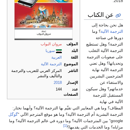
2018.
عن الكتاب
هل نحن بحاجة إلى
الترجمة الآلية
؟ وما
دورها في صناعة
الترجمة؟ وهل تستطيع
المؤلف
مروان البواب
الترجمة الآلية التغلب
البلد
سوريا
على صعوبات الترجمة
اللغة
العربية
وتحدياتها؟ وهل تعني
الموضوع
الترجمة الآلية
الترجمة الآلية نهاية
الناشر
المركز العربي للتعريب والترجمة
المترجمين البشريين
والتأليف والنشر
والاستغناء عن
الإصدار
2018
خدماتهم؟ وهل سيكون
عدد
144
الصفحات
المستقبل للترجمة
الآلية في نهاية
المطاف؟ وما هي المعايير التي نقيِّم بها الترجمة الآلية؟ وأيهما نختار:
الترجمة البشرية أم الترجمة الآلية؟ وما هو موقع المترجم الآلي "
گوگل
google" بين المترجمات الآلية؟ وما دوره في عالم الترجمة الآلية؟ وما
[1]
مزاياه؟ وما الخدمات التي يقدمها؟