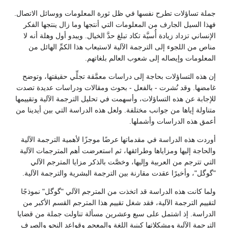
جملة تساؤلات تطرح نفسها في ظل ثورة المعلومات ووسائل الاتصال.
فهذا السيل الجارف من المعلومات التي أنتجها وما زال ينتجها الفكر
الإنساني تزداد زيادة أُسيَّة تكاد تبلغ حدَّ الخيال. ويبدو أول وهلة أنه لا
مناص من اللجوء إلى الترجمة الآلية لاستيعاب هذا الكمِّ الهائل من
المعلومات وإيصاله إلى شعوب العالم بلغاتهم.
إن هذه التساؤلات بحاجة إلى دراسات معمَّقة تجلِّي حقيقتها، وتوضح
غامضها. وقد نُشرت - بالفعل - بحوث ومقالات ودراسات عديدة تصدت
للإجابة عن هذه التساؤلات، وأسهمت في تحليل الترجمة الآلية وتقييمها
متناولة إياها من جوانب مختلفة. ولعل هذه الدراسة التي بين أيدينا من
أعمق هذه الدراسات وأشملها.
أوردت هذه الدراسة في مقدماتها عرضًا موجزًا لأهمية الترجمة الآلية
والحاجة إليها ومزاياها وطرائقها، ثم استعرضت أهم المترجمات الآلية
التي تترجم من العربية وإليها، وخصَّت بالذكر مزايا المترجم الآلي
"گوگل"، وأخيرًا عقدت مقارنة بين الترجمة البشرية والترجمة الآلية.
ولما كانت هذه الدراسة قد اتخذت من المترجم الآلي "گوگل" نموذجًا
لتقييم الترجمة الآلية، فقد شغل تقييم هذا المترجم القسم الأكبر من
الدراسة. إذ اشتمل على سبع وعشرين مسألة تناولت جملة من قضايا
الترجمة الآلية ومشكلاتها كبِنية اللغة والمعجم وقواعد النحو والصرف