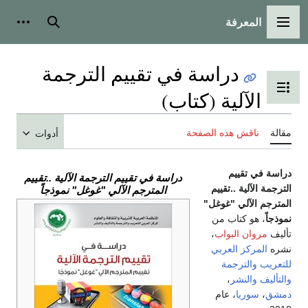
المعرفة
القائمة الرئيسية
بحث
أدوات
دراسة في تقييم الترجمة
تبديل عرض جدول المحتويات
الآلية (كتاب)
مقالة
ناقش هذه الصفحة
أدوات
دراسة في تقييم
دراسة في تقييم الترجمة الآلية ..تقييم
الترجمة الآلية ..تقييم
المترجم الآلي "غوغل" نموذجاً
المترجم الآلي "غوغل"
نموذجاً
، هو كتاب من
تأليف
مروان البواب
،
نشره
المركز العربي
للتعريب والترجمة
والتأليف والنشر
،
دمشق
،
سوريا
، عام