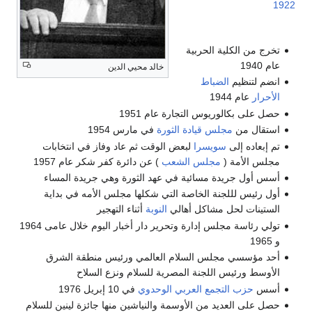
1922
تخرج من الكلية الحربية
عام 1940
خالد محيي الدين
انضم لتنظيم
الضباط
الأحرار
عام 1944
حصل على بكالوريوس التجارة عام 1951
استقال من
مجلس قيادة الثورة
في مارس 1954
تم إبعاده إلى
سويسرا
لبعض الوقت ثم عاد وفاز في انتخابات
مجلس الأمة (
مجلس الشعب
) عن دائرة كفر شكر عام 1957
أسس أول جريدة مسائية في عهد الثورة وهي جريدة المساء
أول رئيس لللجنة الخاصة التي شكلها مجلس الأمه في بداية
الستينات لحل مشاكل أهالي
النوبة
أثناء التهجير
تولي رئاسة مجلس إدارة وتحرير دار أخبار اليوم خلال عامى 1964
و 1965
أحد مؤسسي مجلس السلام العالمي ورئيس منطقة الشرق
الأوسط ورئيس اللجنة المصرية للسلام ونزع السلاح
أسس
حزب التجمع العربي الوحدوي
في 10 إبريل 1976
حصل على العديد من الأوسمة والنياشين منها جائزة لينين للسلام