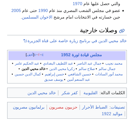
والتي حصل عليها عام
1970
عضو في مجلس الشعب المصري منذ عام
1990
حتى عام
2005
جين خسارته في الانتخابات امام مرشح
الاخوان المسلمين
.
وصلات خارجية
خالد محيي الدين في برنامج زيارة خاصة على قناة الجزيرة
مجلس قيادة ثورة 1952
e
t
v
أخف
محمد نجيب
•
جمال عبد الناصر
•
عبد اللطيف البغدادي
•
عبد الحكيم عامر
•
جمال سالم
•
صلاح سالم
•
زكريا محيي الدين
•
خالد محيي الدين
•
محمد أنور السادات
•
حسين الشافعي
•
حسن إبراهيم
•
كمال الدين حسين
•
عبد المنعم أمين
•
يوسف صديق
الكلمات الدالة:
القليوبية
كفر شكر
خالد محيي الدين
تصنيفات
:
الضباط الأحرار
حزبيون مصريون
برلمانيون مصريون
مواليد 1922