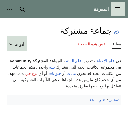
المعرفة
القائمة الرئيسية
بحث
أدوات
جماعة مشتركة
مقالة
ناقش هذه الصفحة
أدوات
في
علم الأحياء
و تحديدا
علم البيئة
،
الجماعة المشتركة
community
هي مجموعة الكائنات الحية التي تتشارك
بيئة
واحدة . هذه الجماعات
من الكائنات الحية قد تحوي
نباتات
أو
حيوانات
أو أي
نوع حي
species ،
من أي حجم كان.ما يميز هذه الجماعات هي التآثرات التشاركية التي
تتفاعل بها مع بعضها بطرق متعددة .
تصنيف
:
علم البيئة