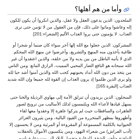
وأما من هم أهلها؟
الملحدون: الذين يدعون العقل ولا عقل، والذين انكروا أن يكون للكون
إله وعاشوا وماتوا على ذلك، فإن من العقول من لا تؤمن حتى ترى
العذاب: لا يؤمنون حتى يروا العذاب الأليم [الشعراء:201].
المشركون: الذين جعلوا مع الله إلها آخر سواء كان صنما أو شجرا أو
طاغية يأخذون منه المنهج والتشريع، وأعرضوا عن منهج الله المحكم
الذي لا يأتيه الباطل من بين يديه ولا من خلفه، والذين اعتقدوا أن غير
الله سبحانه هو النافع الضار المحيي المميت، الرازق المانع: ومن الناس
من يتخذ من دون الله أنداد يحبونهم كحب الله والذين آمنوا أشد حبا لله
ولو يرى الذين ظلموا إذ يرون العذاب إن القوة لله جميعا وإن الله شديد
العذاب [البقرة:165].
المنحلون: الذين يريدون أن تنزلق الأمة إلى مهاوي الرذيلة والخنا حتى
يسهل قيادها لأعداء الله ويلتمسون لذلك الأساليب من ترويج لصور
العاهرات والساقطات حيث لم يتركوا عاهرة إلا وعقدوا معها لقاء
وأظهروها بمظهر المتحررة من القيود البالية، ومن يثيرون الغرائز
الحيوانية بالكلمة المسموعة أو المقروءة أو المرئية ومن لا يحسنون إلا
(أدب الفراش) من شعراء النهود، ومن يتكسبون الأموال بالحفلات
الماجنة وتأجير الشقق للدعارة وتحويل البلاد إلى بيت دعارة باسم