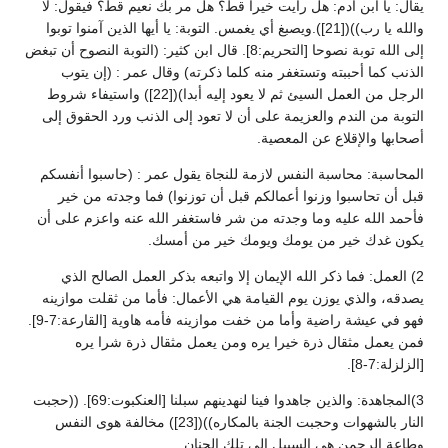
يقال: يا ابن آدم: هل رأيت خيرا قط؟ هل مر بك نعيم قط؟ فيقول: لا
والله يا رب))([21]).ويصبغ أي يغمس. التوبة: يا أيها الذين آمنوا توبوا
إلى الله توبة نصوحا [التحريم:8]. قال ابن كثير: (التوبة النصوح أن تبغض
الذنب كما أحببته وتستغفر منه كلما ذكرته) وقال عمر : (إن يتوب
الرجل من العمل السيئ ثم لا يعود إليه أبدا)([22]) واستيفاء شروط
التوبة من الندم والعزيمة على أن لا تعود إلى الذنب ورد الحقوق إلى
أصحابها والإقلاع عن المعصية.
المحاسبة: محاسبة النفس لازمة للنجاة يقول عمر : (حاسبوا أنفسكم
قبل أن تحاسبوا وزنوا أعمالكم قبل أن توزنوا) فما وجدته من خير
فأحمد الله عليه وما وجدته من شر فاستغفر الله عنه واعزم على أن
يكون غدك خير من يومك ويومك خير من أمسك.
2) العمل: فما ذكر الله الإيمان إلا واتبعه بذكر العمل الصالح الذي
يصدقه، والذي يوزن يوم القيامة هي الأعمال: فأما من ثقلت موازينه
فهو في عيشة راضية وأما من خفت موازينه فأمه هاوية [القارعة:7-9].
فمن يعمل مثقال ذرة خيرا يره ومن يعمل مثقال ذرة شرا يره
[الزلزلة:7-8].
3)المجاهدة: والذين جاهدوا فينا لنهدينهم سبلنا [العنكبوت:69]. ((حجبت
النار بالشهوات وحجبت الجنة بالمكاره))([23]) مخالفة هوى النفس
وطاعة الرحمن هي السبيل إلى تلك الجنان.