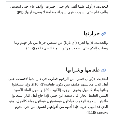
للحديث: ((أوقد عليها ألف عام حتى احمرت، وألف عام حتى ابيضت،
وألف عام حتى اسودت فهي سوداء مظلمة لا يضيء لهبها))([8]).
حرارتها
وللحديث: ((إنها لجزء (أي نارنا) من سبعين جزءا من نار جهنم وما
وصلت إليكم حتى نضحت مرتين بالماء لتضيء لكم))([9]).
طعامها وشرابها
للحديث: ((لو أن قطرة من الزقوم قطرت في دار الدنيا لأفسدت على
أهل الدنيا معايشهم فكيف بمن يكون طعامه؟))([10]). وإن يستغيثوا
يغاثوا بماء كالمهل يشوي الوجوه [الكهف:29]. والمهل الماء الأسود
المنتن الغليظ الحار. قال سعيد ابن جبير: (إذا جاع أهل النار استغاثوا
فأغيثوا بشجرة الزقوم، فيأكلون فيستغيثون فيغاثون بماء كالمهل، وهو
الذي قد انتهى حره، فإذا أدنوه من أفواههم اشتوى من حره لحوم
وجوههم)([11]).