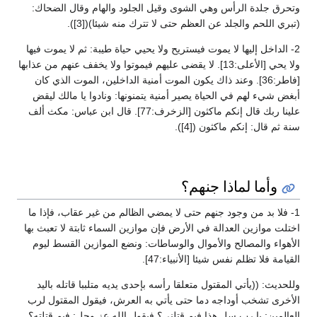
وتحرق جلدة الرأس وهي الشوى وقيل الجلود والهام وقال الضحاك:
(تبري اللحم والجلد عن العظم حتى لا تترك منه شيئا)([3]).
2- الداخل إليها لا يموت فيستريح ولا يحيي حياة طيبة: ثم لا يموت فيها
ولا يحي [الأعلى:13]. لا يقضى عليهم فيموتوا ولا يخفف عنهم من عذابها
[فاطر:36]. وعند ذاك يكون الموت أمنية الداخلين، الموت الذي كان
أبغض شيء لهم في الحياة يصير أمنية يتمنونها: ونادوا يا مالك ليقض
علينا ربك قال إنكم ماكثون [الزخرف:77]. قال ابن عباس: مكث ألف
سنة ثم قال: إنكم ماكثون ([4]).
وأما لماذا جنهم؟
1- فلا بد من وجود جنهم حتى لا يمضي الظالم من غير عقاب، فإذا ما
اختلت موازين العدالة في الأرض فإن موازين السماء ثابتة لا تعبث بها
الأهواء والمصالح والأموال والوساطات: ونضع الموازين القسط ليوم
القيامة فلا تظلم نفس شيئا [الأنبياء:47].
وللحديث: ((يأتي المقتول متعلقا رأسه بإحدى يديه متلببا قاتله باليد
الأخرى تشخب أوداجه دما حتى يأتي به العرش، فيقول المقتول لرب
العالمين: يا رب سل هذا فيم قتلني؟ فيقول الله عز وجل: فيم قتلته؟