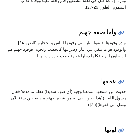
وناره: إنا كنا قبل في أهلنا مشفقين فمن الله علينا ووقانا عذاب
السموم [الطور :26-27].
وأما صفة جهنم
مادة وقودها: فاتقوا النار التي وقودها الناس والحجارة [البقرة:24].
والوقود هو ما يلقي في النار لإضرامها كالحطب ونحوه، فوقود جهنم هم
الداخلون إليها، فكلما دخلها فوج تأججت وازدادت لهيبا.
عمقها
حديث ابن مسعود: سمعنا وجبة (أي صوتا شديدا) فقلنا ما هذه؟ فقال
رسول الله : ((هذا حجر ألقي به من شفير جهنم منذ سبعين سنة الآن
وصل إلى قعرها))([7]).
لونها