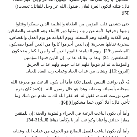
قال: قتلته لتكون العزة لفلان. فيقول الله عز وجل للقاتل: تعست))
([5]).
حتى يتشفى قلب المؤمن من الطغاة والظلمة الذين سفكوا وقتلوا
ونهبوا وحرفوا الأمة عن ربها، ومثلوا دور الأمناء وهم الخونة، والصادقين
وهم الكذبة والعلية وهم السفلة. ويوم القيامة هو يوم العدل والقصاص،
سخرية تقابلها سخرية: إن الذين أجرموا كانوا من الذين آمنوا يضحكون
[المطففين:29]. ويوم القيامة: فاليوم الذين آمنوا من الكفار يضحكون
[المطففين :34]. وعذاب يقابله عذاب: إن الذين فتنوا المؤمنين
والمؤمنات ثم لم يتوبوا فلهم عذاب جهنم ولهم عذاب الحريق
[البروج:10]. وشتان بين عذاب العباد وعذاب رب العباد للعباد.
2- لأن بواعث النفس للعمل ثلاثة فأما أن يكون الباعث هو معرفة الله
سبحانه بأسمائه وصفاته وهذا هو حال رسول الله : ((فقد كان يقوم
حتى تورمت قدماه، فقيل له: قد غفر الله لك ما تقدم من ذنبك وما
تأخر. قال: أفلا أكون عبدا مشكورا))([6]).
وأما أن يكون الباعث الرغبة في الجزاء والمثوبة والجنة: إن للمتقين
مفازا حدائق وأعنابا وكواعب أترابا وكأسا دهاقا [النبأ:31-34].
وأما أن يكون الباعث للعمل الصالح هو الخوف من عذاب الله وعقابه