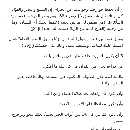
4)أن تحفظ جوارحك وحواسك عن الحرام: إن السمع والبصر والفؤاد
كل أولئك كان عنه مسؤولا [الإسراء:36]. يوم ينظر المرء ما قدمت يداه
[النبأ:40]. ((من يضمن لي ما بين لحييه (عظما الحنك أي اللسان) وما
بين رجليه (الفرج كناية عن الزنا) ضمنت له الجنة))([24]).
وسأل عقبه بن عامر رسول الله فقال: ((يا رسول الله ما النجاة؟ فقال:
امسك عليك لسانك، وليسعك بيتك، وابك على خطيئتك))([25]).
5)أن يكون لك ورد تحافظ عليه في يومك وليلتك:
من قراءة لجزء من القرآن في كل ليلة ما أمكن.
والمحافظة على الصلوات المكتوبة في المسجد، والمحافظة على
السنن الراتبة.
وأن يكون لك ركعات بعد صلاة العشاء ومن الليل.
وأن تكون محافظا على الأوراد والأدعية.
وأن تكون لك في كل باب من أبواب الخير نصيباً، لعلك تنجو وتزحزح
وتفوز.
مواقع ذات صلة