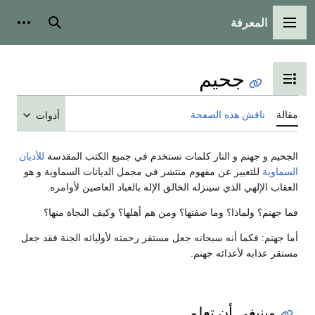
المعرفة
القائمة الرئيسية
بحث
أدوات
جحيم
تبديل عرض جدول المحتويات
مقالة
ناقش هذه الصفحة
أدوات
الجحيم و جهنم و النار كلمات تستخدم في جميع الكتب المقدسة
للأديان
السماوية
للتعبير عن مفهوم منتشر في مجمل الديانات السماوية و هو
العقاب الإلهي الذي سينزله الخالق الإله بالعباد العاصين لأوامره.
فما جهنم؟ ولماذا؟ وما صفتها؟ ومن هم أهلها؟ وكيف النجاة منها؟
أما جهنم: فكما أنه سبحانه جعل مستقر رحمته لأوليائه الجنة فقد جعل
مستقر عذابه لأعدائه جهنم.
وينبغي أن تعلم