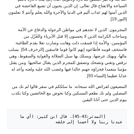
السياحة والانفتاح قال تعالى: إن الذين يحبون أن تشيع الفاحشة في
الذين آمنوا لهم عذاب أليم في الدنيا والآخرة والله يعلم وأنتم لا تعلمون
[النور:19].
المجرمون: الذين لا تجدهم في مواطن الرجولة والدفاع عن الأمة
وساحات الكرامة الذين لا يحسنون إلا قتل الأبرياء والعُزّل من
المؤمنين، والأمة إذا فسقت ذلت وهانت وصارت نعلا بقدم الطاغية:
فاستخف قومه فأطاعوه إنهم كانوا قوما فاسقين [الزخرف:54]. يسلب
مالها، ويهتك عرضها، ويسلك بها سبل الضلالة والغواية والسقوط، وهي
ترقص وتغني وتضحك وتصفق للمجرم الذين يغتال صالحيها: ومن يقتل
مؤمنا متعمدا فجزاؤه جهنم خالدا فيها وغضب الله عليه ولعنه وأعد له
عذابا عظيما [النساء:93].
المضيعون لفرائض الله سبحانه: ما سلككم في سقر قالوا لم نك من
المصلين ولم نك نطعم المسكين وكنا نخوض مع الخائضين وكنا نكذب
بيوم الدين حتى أتانا اليقين
       [المدثر:43-45]. قال ابن كثير: (أي ما 
عبدنا ربنا ولا أحسنا إلى خلقه
