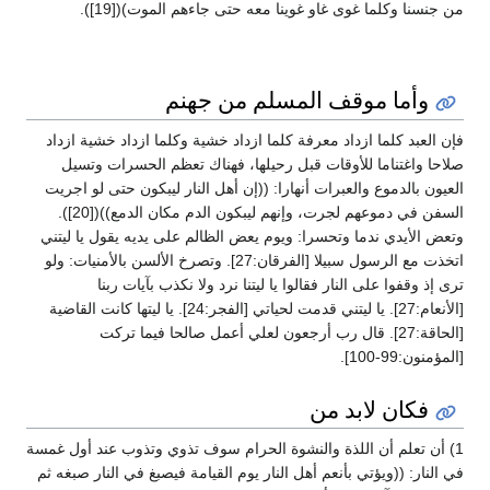
من جنسنا وكلما غوى غاو غوينا معه حتى جاءهم الموت)([19]).
وأما موقف المسلم من جهنم
فإن العبد كلما ازداد معرفة كلما ازداد خشية وكلما ازداد خشية ازداد
صلاحا واغتناما للأوقات قبل رحيلها، فهناك تعظم الحسرات وتسيل
العيون بالدموع والعبرات أنهارا: ((إن أهل النار ليبكون حتى لو اجريت
السفن في دموعهم لجرت، وإنهم ليبكون الدم مكان الدمع))([20]).
وتعض الأيدي ندما وتحسرا: ويوم يعض الظالم على يديه يقول يا ليتني
اتخذت مع الرسول سبيلا [الفرقان:27]. وتصرخ الألسن بالأمنيات: ولو
ترى إذ وقفوا على النار فقالوا يا ليتنا نرد ولا نكذب بآيات ربنا
[الأنعام:27]. يا ليتني قدمت لحياتي [الفجر:24]. يا ليتها كانت القاضية
[الحاقة:27]. قال رب أرجعون لعلي أعمل صالحا فيما تركت
[المؤمنون:99-100].
فكان لابد من
1) أن تعلم أن اللذة والنشوة الحرام سوف تذوي وتذوب عند أول غمسة
في النار: ((ويؤتي بأنعم أهل النار يوم القيامة فيصبغ في النار صبغه ثم