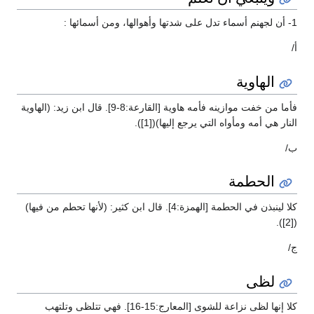
1- أن لجهنم أسماء تدل على شدتها وأهوالها، ومن أسمائها :
أ/
الهاوية
فأما من خفت موازينه فأمه هاوية [القارعة:8-9]. قال ابن زيد: (الهاوية
النار هي أمه ومأواه التي يرجع إليها)([1]).
ب/
الحطمة
كلا لينبذن في الحطمة [الهمزة:4]. قال ابن كثير: (لأنها تحطم من فيها)
([2]).
ج/
لظى
كلا إنها لظى نزاعة للشوى [المعارج:15-16]. فهي تتلظى وتلتهب