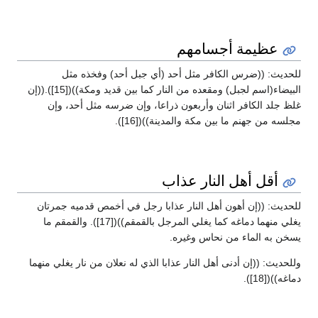
عظيمة أجسامهم
للحديث: ((ضرس الكافر مثل أحد (أي جبل أحد) وفخذه مثل
البيضاء(اسم لجبل) ومقعده من النار كما بين قديد ومكة))([15]).((إن
غلظ جلد الكافر اثنان وأربعون ذراعا، وإن ضرسه مثل أحد، وإن
مجلسه من جهنم ما بين مكة والمدينة))([16]).
أقل أهل النار عذاب
للحديث: ((إن أهون أهل النار عذابا رجل في أخمص قدميه جمرتان
يغلي منهما دماغه كما يغلي المرجل بالقمقم))([17]). والقمقم ما
يسخن به الماء من نحاس وغيره.
وللحديث: ((إن أدنى أهل النار عذابا الذي له نعلان من نار يغلي منهما
دماغه))([18]).