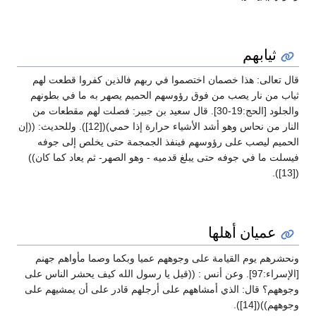
ثيابهم
قال تعالى: هذا خصمان اختصموا في ربهم فالذين كفروا قطعت لهم
ثياب من نار يصب من فوق رؤوسهم الحميم يصهر به ما في بطونهم
والجلود [الحج:19-30]. قال سعيد بن جبير: فصلت لهم مقطعات من
النار من نحاس وهو أشد الأشياء حرارة إذا حمي)([12]). وللحديث: ((إن
الحميم ليصب على رؤوسهم فينفذ الجمجمة حتى يخلص إلى جوفه
فيسلت ما في جوفه حتى يبلغ قدميه - وهو الصهر- ثم يعاد كما كان))
([13]).
عميان أهلها
ونحشرهم يوم القيامة على وجوههم عميا وبكما وصما مأواهم جهنم
[الإسراء:97]. وعن أنس : ((قيل يا رسول الله كيف يحشر الناس على
وجوههم؟ قال: الذي أمشاههم على أرجلهم قادر على أن يمشيهم على
وجوههم))([14]).