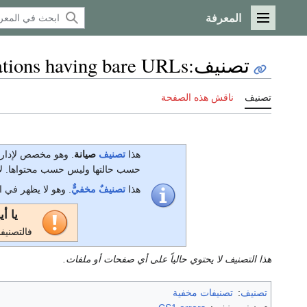
المعرفة
القائمة الرئيسية
تصنيف
:
ations having bare URLs
تصنيف
ناقش هذه الصفحة
هذا
تصنيف
صيانة
. وهو مخصص لإدار
حسب حالتها وليس حسب محتواها. لا 
هذا
تصنيفٌ مخفيٌّ
. وهو لا يظهر في 
يا أ
فالتصنيف
هذا التصنيف لا يحتوي حالياً على أي صفحات أو ملفات.
تصنيف
:
تصنيفات مخفية