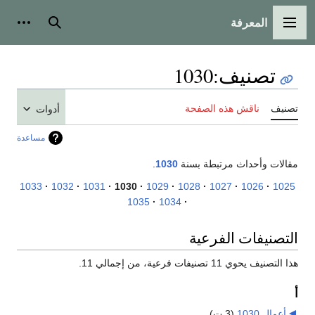
المعرفة
القائمة الرئيسية
بحث
أدوات
تصنيف
:
1030
تصنيف
ناقش هذه الصفحة
أدوات
مساعدة
مقالات وأحداث مرتبطة بسنة
1030
.
1033
1032
1031
1030
1029
1028
1027
1026
1025
1035
1034
التصنيفات الفرعية
هذا التصنيف يحوي 11 تصنيفات فرعية، من إجمالي 11.
أ
أعمال 1030
‏
(3 ت)