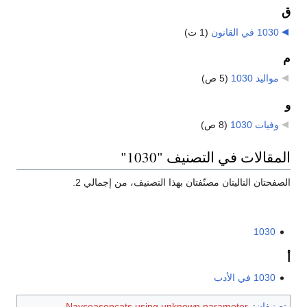
ق
1030 في القانون
‏
(1 ت)
م
مواليد 1030
‏
(5 ص)
و
وفيات 1030
‏
(8 ص)
المقالات في التصنيف "1030"
الصفحتان التاليتان مصنّفتان بهذا التصنيف، من إجمالي 2.
1030
أ
1030 في الأدب
تصنيفان
:
Navseasoncats using unknown parameter