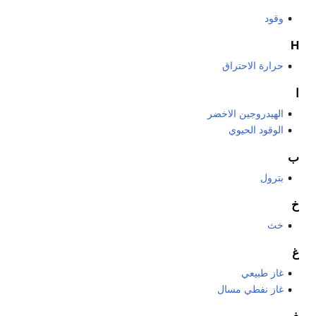
وقود
H
حرارة الاحتراق
ا
الهيدروجين الاخضر
الوقود الحيوي
ب
بترول
خ
خث
غ
غاز طبيعي
غاز نفطي مسال