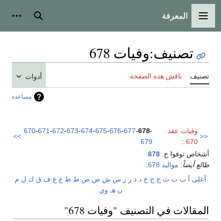
المعرفة
القائمة الرئيسية
بحث
أدوات
تصنيف
:
وفيات 678
تصنيف
ناقش هذه الصفحة
أدوات
مساعدة
وفيات عقد
-
678
-
677
-
676
-
675
-
674
-
673
-
672
-
671
-
670
>>
<<
679
:
670
أشخاص توفوا ح.
678
.
طالع أيضاً:
مواليد 678
.
أعلى
أ
ب
ت
ث
ج
ح
خ
د
ذ
ر
ز
س
ش
ص
ض
ط
ظ
ع
غ
ف
ق
ك
ل
م
ن
هـ
و
ي
المقالات في التصنيف "وفيات 678"