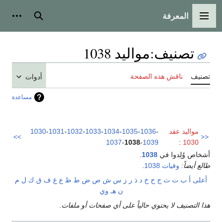
المعرفة
القائمة الرئيسية
بحث
أدوات
تصنيف
:
مواليد 1038
تصنيف
ناقش هذه الصفحة
أدوات
مساعدة
مواليد عقد
-
1036
-
1035
-
1034
-
1033
-
1032
-
1031
-
1030
>>
<<
1037
-
1038
-
1039
:
1030
أشخاص وُلِدوا في
1038
.
طالع أيضاً:
وفيات 1038
.
أعلى
أ
ب
ت
ث
ج
ح
خ
د
ذ
ر
ز
س
ش
ص
ض
ط
ظ
ع
غ
ف
ق
ك
ل
م
ن
هـ
و
ي
هذا التصنيف لا يحتوي حالياً على أي صفحات أو ملفات.