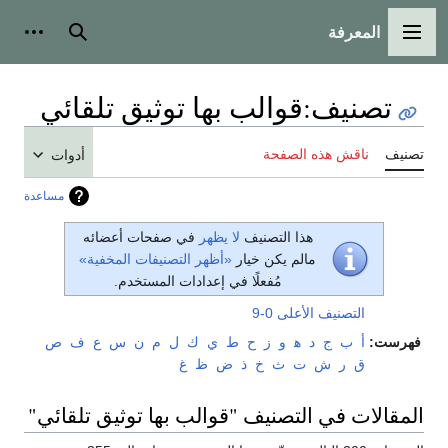
المعرفة
القائمة الرئيسية
بحث
أدوات
تصنيف
:
قوالب بها توثيق تلقائي
تصنيف
ناقش هذه الصفحة
أدوات
مساعدة
هذا التصنيف
لا يظهر
في صفحات أعضائه
مالم يكن خيار
«أظهر التصنيفات المخفية»
مُفعلًا في إعدادات المستخدم.
التصنيف الأعلى
0-9
فهرست:
أ
ب
ج
د
ﻫ
و
ز
ح
ط
ي
ك
ل
م
ن
س
ع
ف
ص
ق
ر
ش
ت
ث
خ
ذ
ض
ظ
غ
المقالات في التصنيف "قوالب بها توثيق تلقائي"