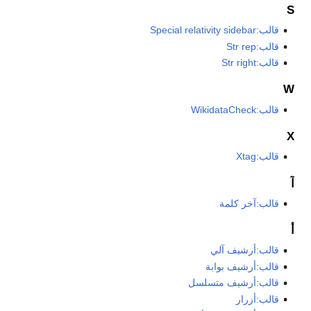
S
قالب:Special relativity sidebar
قالب:Str rep
قالب:Str right
W
قالب:WikidataCheck
X
قالب:Xtag
آ
قالب:آخر كلمة
أ
قالب:أرشيف آلي
قالب:أرشيف بوابة
قالب:أرشيف متسلسل
قالب:أزرار