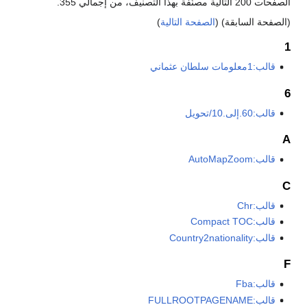
الصفحات 200 التالية مصنّفة بهذا التصنيف، من إجمالي 355.
(الصفحة السابقة) (
الصفحة التالية
)
1
قالب:1معلومات سلطان عثماني
6
قالب:60.إلى.10/تحويل
A
قالب:AutoMapZoom
C
قالب:Chr
قالب:Compact TOC
قالب:Country2nationality
F
قالب:Fba
قالب:FULLROOTPAGENAME